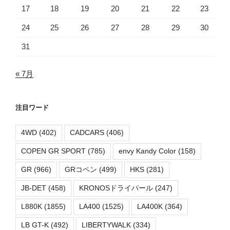
17
18
19
20
21
22
23
24
25
26
27
28
29
30
31
« 7月
注目ワード
4WD
(402)
CADCARS
(406)
COPEN GR SPORT
(785)
envy Kandy Color
(158)
GR
(966)
GRコペン
(499)
HKS
(281)
JB-DET
(458)
KRONOSドライパール
(247)
L880K
(1855)
LA400
(1525)
LA400K
(364)
LB GT-K
(492)
LIBERTYWALK
(334)