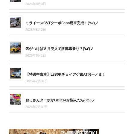
2026年8月3日
ミライースCVTターボFcon現車完成！(‘ω’)ノ
2026年8月2日
気がつけば８月突入で故障車祭り？(‘ω’)ノ
2026年8月1日
【特選中古車】L880Kチョイアゲ銀ATおーとま！
2026年7月31日
おっさんターボかGBC14か悩んだら(‘ω’)ノ
2026年7月30日