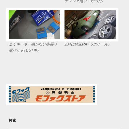
ナンシェ超ウマかった♪
全くキーキー鳴かない街乗り
Z34に純正RAY’Sホイール♪
用パッドTEST中♪
検索