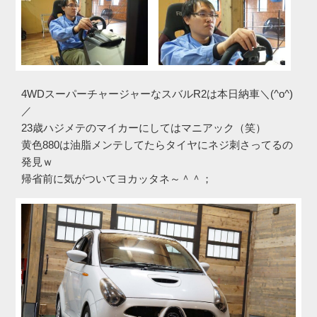
4WDスーパーチャージャーなスバルR2は本日納車＼(^o^)
／
23歳ハジメテのマイカーにしてはマニアック（笑）
黄色880は油脂メンテしてたらタイヤにネジ刺さってるの
発見ｗ
帰省前に気がついてヨカッタネ～＾＾；