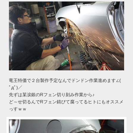
竜王特価で２台製作予定なんでドンドン作業進めます∠(
ﾟдﾟ)／
先ずは某涙銀のRフェン切り刻み作業から♪
ど～せ切るんでRフェン錆びて腐ってるヒトにもオススメ
っすｗｗ