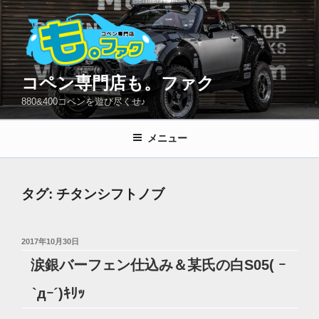
コ
ン
テ
ン
ツ
コペン専門店も。ファク
へ
880&400コペンを遊び尽くせ♪
ス
キ
メニュー
ッ
プ
タグ:
チタンシフトノブ
投
2017年10月30日
稿
涙銀バーフェン仕込み＆某氏の白S05( ｰ
日:
`дｰ´)ｷﾘｯ