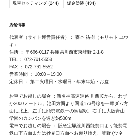
現車セッティング
(244)
鈑金塗装
(494)
店舗情報
代表者（サイト運営責任者）： 森本 祐樹（モリモト ユウ
キ）
住所 ： 〒666-0117 兵庫県川西市東畦野 2-1-8
TEL ： 072-791-5559
FAX ： 072-791-5552
営業時間 ： 10:00～19:00
定休日 ： 第二火曜日・水曜日・年末年始・お盆
お車でお越しの場合 ：新名神高速道路 川西ICから、わず
か2000メートル。池田方面より国道173号線を一庫ダム方
面に北上、左手に能勢電鉄一の鳥居駅、右手に大阪青山
学園のカンバンを過ぎ約500m
電車でお越しの場合 ： 阪急宝塚線川西能勢口より能勢電
鉄山下方面または妙見口方面へお乗り換え、畦野 (ウネ