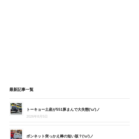
最新記事一覧
トーキョー土産が551豚まんで大失態(‘ω’)ノ
2026年8月5日
ボンネット突っかえ棒の短い版？(‘ω’)ノ