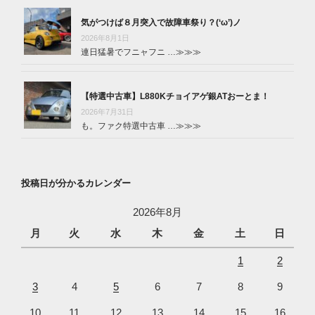
気がつけば８月突入で故障車祭り？(‘ω’)ノ
2026年8月1日
連日猛暑でフニャフニ …
≫≫≫
【特選中古車】L880Kチョイアゲ銀ATおーとま！
2026年7月31日
も。ファク特選中古車 …
≫≫≫
投稿日が分かるカレンダー
2026年8月
月
火
水
木
金
土
日
1
2
3
4
5
6
7
8
9
10
11
12
13
14
15
16