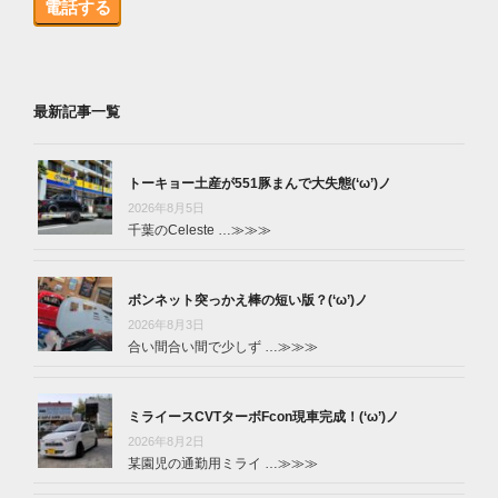
電話する
最新記事一覧
トーキョー土産が551豚まんで大失態(‘ω’)ノ
2026年8月5日
千葉のCeleste …
≫≫≫
ボンネット突っかえ棒の短い版？(‘ω’)ノ
2026年8月3日
合い間合い間で少しず …
≫≫≫
ミライースCVTターボFcon現車完成！(‘ω’)ノ
2026年8月2日
某園児の通勤用ミライ …
≫≫≫