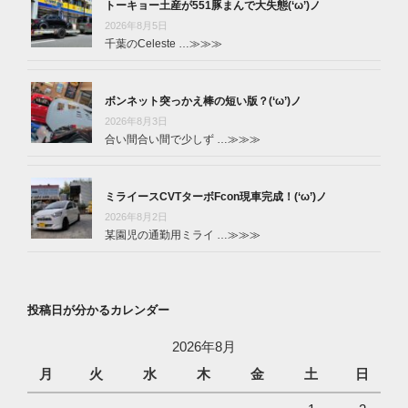
トーキョー土産が551豚まんで大失態(‘ω’)ノ
2026年8月5日
千葉のCeleste …
≫≫≫
ボンネット突っかえ棒の短い版？(‘ω’)ノ
2026年8月3日
合い間合い間で少しず …
≫≫≫
ミライースCVTターボFcon現車完成！(‘ω’)ノ
2026年8月2日
某園児の通勤用ミライ …
≫≫≫
投稿日が分かるカレンダー
2026年8月
月
火
水
木
金
土
日