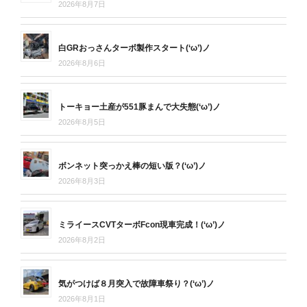
2026年8月7日
白GRおっさんターボ製作スタート(‘ω’)ノ
2026年8月6日
トーキョー土産が551豚まんで大失態(‘ω’)ノ
2026年8月5日
ボンネット突っかえ棒の短い版？(‘ω’)ノ
2026年8月3日
ミライースCVTターボFcon現車完成！(‘ω’)ノ
2026年8月2日
気がつけば８月突入で故障車祭り？(‘ω’)ノ
2026年8月1日