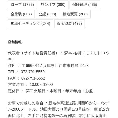
ローブ
(1786)
ワンオフ
(390)
保険修理
(485)
全塗装
(607)
公認
(398)
構造変更
(368)
現車セッティング
(244)
鈑金塗装
(496)
店舗情報
代表者（サイト運営責任者）： 森本 祐樹（モリモト ユウ
キ）
住所 ： 〒666-0117 兵庫県川西市東畦野 2-1-8
TEL ： 072-791-5559
FAX ： 072-791-5552
営業時間 ： 10:00～19:00
定休日 ： 第二火曜日・水曜日・年末年始・お盆
お車でお越しの場合 ：新名神高速道路 川西ICから、わず
か2000メートル。池田方面より国道173号線を一庫ダム方
面に北上、左手に能勢電鉄一の鳥居駅、右手に大阪青山