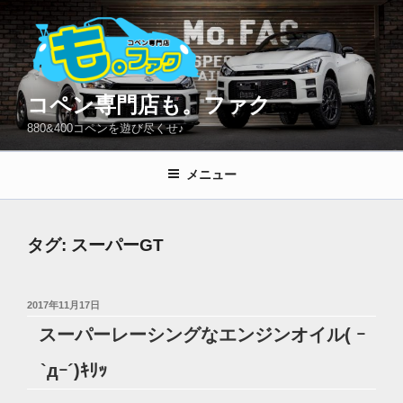
コ
ン
テ
ン
ツ
コペン専門店も。ファク
へ
880&400コペンを遊び尽くせ♪
ス
キ
メニュー
ッ
プ
タグ:
スーパーGT
投
2017年11月17日
稿
スーパーレーシングなエンジンオイル( ｰ
日:
`дｰ´)ｷﾘｯ