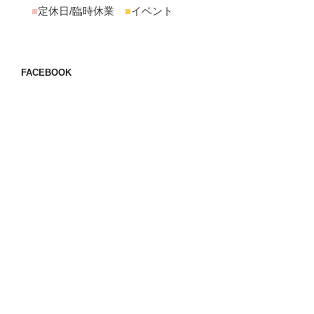
■
定休日/臨時休業
■
イベント
FACEBOOK