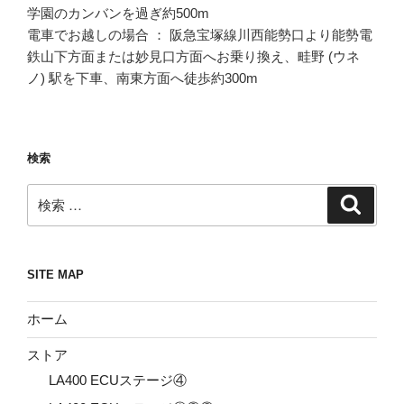
学園のカンバンを過ぎ約500m
電車でお越しの場合 ： 阪急宝塚線川西能勢口より能勢電
鉄山下方面または妙見口方面へお乗り換え、畦野 (ウネ
ノ) 駅を下車、南東方面へ徒歩約300m
検索
検
検
索
索:
SITE MAP
ホーム
ストア
LA400 ECUステージ④