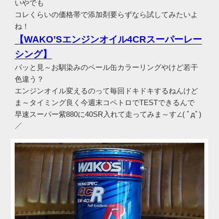
いやでも
コレくらいの価格帯で添加剤要らずなら試してみたいよ
ね！
【WAKO’Sエンジンオイル4CRスーパーレー
シング】
パッと見～お馴染みのペール缶カラーリングやけど若干
色違う？
エンジンオイル変えるのって毎回ドキドキするねんけど
ま～タイミング良く今週末コペトロでTESTできるんで
早速スーパー紫880に40SR入れて走ってみま～す∠( ﾟдﾟ)
／