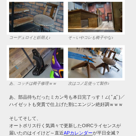
コーデュロイと鋲萌え♪
そ～いやコレも椅子やな♪
あ、コッチは椅子修理ｗｗ
次はコノ足使って製作♪
あ、部品待ちだったミカン号も本日完了っす！∠( ﾟдﾟ)／
ハイゼットも突貫で仕上げた割にエンジン絶好調ｗｗｗ
そしてそして、
オートポリス行く気満々で更新したOIRCライセンスが
届いたのはイイけど～直近
APカレンダー
が平日全滅？