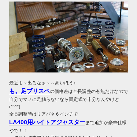
最近よ～出るなぁ～～高いほう♪
も。足ブリスペ
の価格差は全長調整の有無だけなので
自分でマメに足触らないなら固定式で十分なんやけど
(*^^*)
全長調整時はリアバネ６インチで
LA400用ハイトアジャスター
まで追加が豪華仕様
やで！！