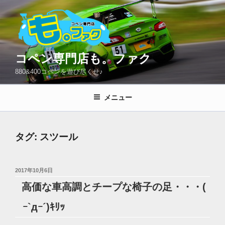
コ
ン
テ
ン
ツ
コペン専門店も。ファク
へ
880&400コペンを遊び尽くせ♪
ス
キ
メニュー
ッ
プ
タグ:
スツール
投
2017年10月6日
稿
高価な車高調とチープな椅子の足・・・(
日:
ｰ`дｰ´)ｷﾘｯ