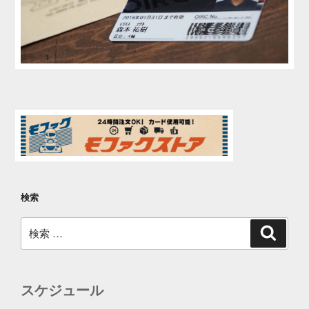
検索
検
検
索
索:
スケジュール