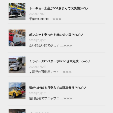
トーキョー土産が551豚まんで大失態(‘ω’)ノ
2026年8月5日
千葉のCeleste …
≫≫≫
ボンネット突っかえ棒の短い版？(‘ω’)ノ
2026年8月3日
合い間合い間で少しず …
≫≫≫
ミライースCVTターボFcon現車完成！(‘ω’)ノ
2026年8月2日
某園児の通勤用ミライ …
≫≫≫
気がつけば８月突入で故障車祭り？(‘ω’)ノ
2026年8月1日
連日猛暑でフニャフニ …
≫≫≫