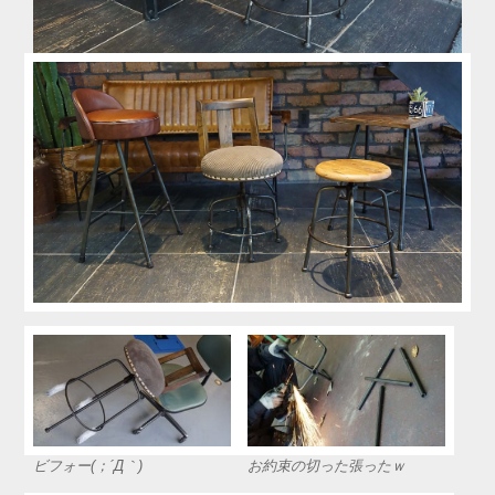
ビフォー(；´Д｀)
お約束の切った張ったｗ