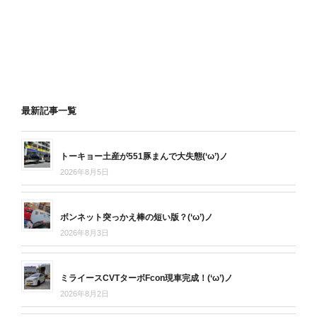
最新記事一覧
トーキョー土産が551豚まんで大失態(‘ω’)ノ
2026年8月5日
ボンネット突っかえ棒の短い版？(‘ω’)ノ
2026年8月3日
ミライースCVTターボFcon現車完成！(‘ω’)ノ
2026年8月2日