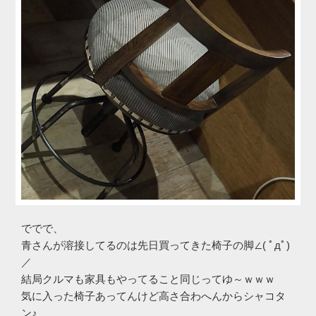
ででで、
青さんが溶接してるのは先日買ってきた椅子の脚∠( ﾟдﾟ)
／
結局クルマも家具もやってること同じってゆ～ｗｗｗ
気に入った椅子あってんけど高さ合わへんからシャコタ
ン♪