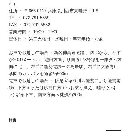
キ）
住所 ： 〒666-0117 兵庫県川西市東畦野 2-1-8
TEL ： 072-791-5559
FAX ： 072-791-5552
営業時間 ： 10:00～19:00
定休日 ： 第二火曜日・水曜日・年末年始・お盆
お車でお越しの場合 ：新名神高速道路 川西ICから、わず
か2000メートル。池田方面より国道173号線を一庫ダム方
面に北上、左手に能勢電鉄一の鳥居駅、右手に大阪青山
学園のカンバンを過ぎ約500m
電車でお越しの場合 ： 阪急宝塚線川西能勢口より能勢電
鉄山下方面または妙見口方面へお乗り換え、畦野 (ウネ
ノ) 駅を下車、南東方面へ徒歩約300m
検索