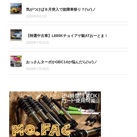
気がつけば８月突入で故障車祭り？(‘ω’)ノ
2026年8月1日
【特選中古車】L880Kチョイアゲ銀ATおーとま！
2026年7月31日
おっさんターボかGBC14か悩んだら(‘ω’)ノ
2026年7月30日