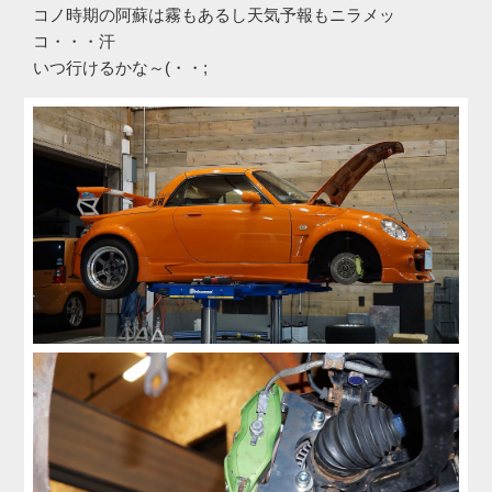
コノ時期の阿蘇は霧もあるし天気予報もニラメッ
コ・・・汗
いつ行けるかな～(・・;