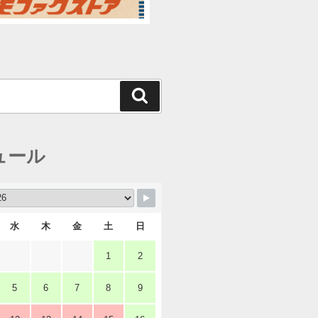
検
索
ュール
水
木
金
土
日
1
2
5
6
7
8
9