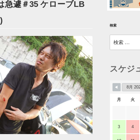
会は急遽＃35 ケローブLB
)
検索
検
索:
スケジ
月
火
3
4