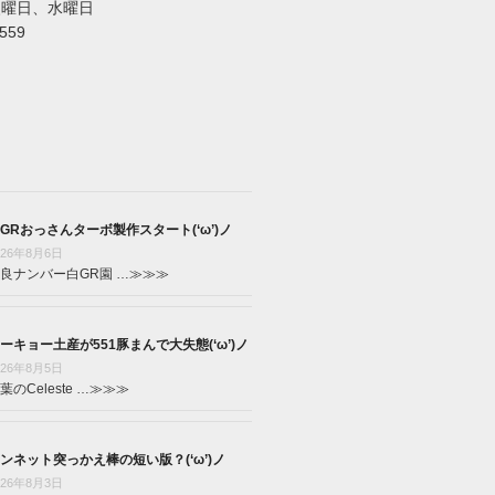
火曜日、水曜日
5559
GRおっさんターボ製作スタート(‘ω’)ノ
026年8月6日
良ナンバー白GR園 …
≫≫≫
ーキョー土産が551豚まんで大失態(‘ω’)ノ
026年8月5日
葉のCeleste …
≫≫≫
ンネット突っかえ棒の短い版？(‘ω’)ノ
026年8月3日