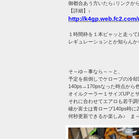
御都合あう方いたら↓リンクか
【詳細】↓
http://k4gp.web.fc2.com
１時間枠を１本ピャッと走って
レギュレーションとか知らんか
そ～ゆ～事なら～～と、
予定を前倒しでケローブの冷却
140ps→170psなった時点
オイルクーラー１サイズUPとサブ
それに合わせてエアロも若干調
確か富士は青ローブ140ps時に
何秒更新できるか楽しみ♪ ま