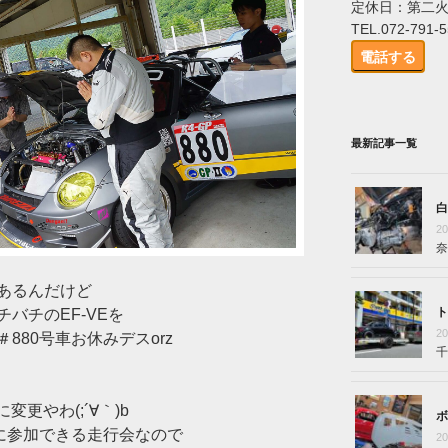
定休日：第二
TEL.072-791-
電話する
最新記事一覧
白
2
奈
あるんだけど
ト
バチのEF-VEを
2
880号車お休みデスorz
千
変更やわ(;´∀｀)b
ボ
通に参加できる走行会なので
2