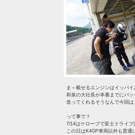
ま～載せるエンジンはイッパイ
和泉の大社長が本番までにバッチ
造ってくれるそうなんで今回は＃
って事で？
7/14はケローブで富士ドライブに
この日はK4GP車両以外も普