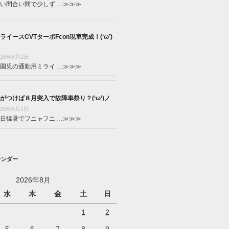
い間合い間で少しず …
≫≫≫
ライースCVTターボFcon現車完成！(‘ω’)
026年8月2日
園児の通勤用ミライ …
≫≫≫
がつけば８月突入で故障車祭り？(‘ω’)ノ
026年8月1日
日猛暑でフニャフニ …
≫≫≫
レンダー
2026年8月
水
木
金
土
日
1
2