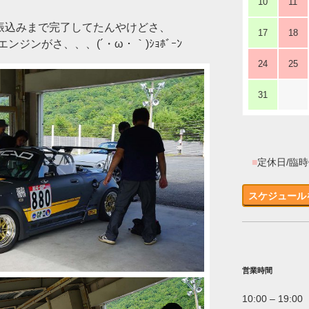
10
11
で振込みまで完了してたんやけどさ、
17
18
ジンがさ、、、(´・ω・｀)ｼｮﾎﾞｰﾝ
24
25
31
■
定休日/臨
スケジュール
営業時間
10:00 – 19:00