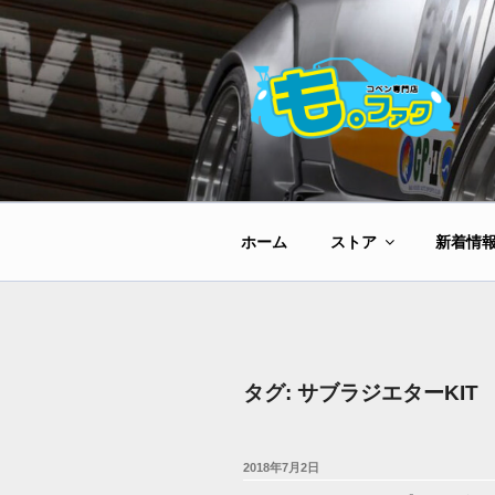
コ
ン
テ
ン
ツ
へ
ス
キ
ッ
ホーム
ストア
新着情
プ
タグ:
サブラジエターKIT
投
2018年7月2日
稿