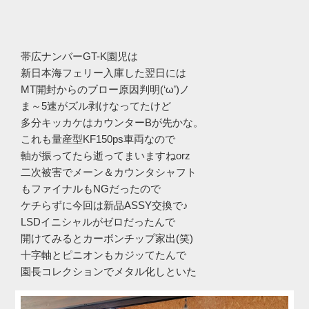
帯広ナンバーGT-K園児は
新日本海フェリー入庫した翌日には
MT開封からのブロー原因判明(‘ω’)ノ
ま～5速がズル剥けなってたけど
多分キッカケはカウンターBが先かな。
これも量産型KF150ps車両なので
軸が振ってたら逝ってまいますねorz
二次被害でメーン＆カウンタシャフト
もファイナルもNGだったので
ケチらずに今回は新品ASSY交換で♪
LSDイニシャルがゼロだったんで
開けてみるとカーボンチップ家出(笑)
十字軸とピニオンもカジッてたんで
園長コレクションでメタル化しといた