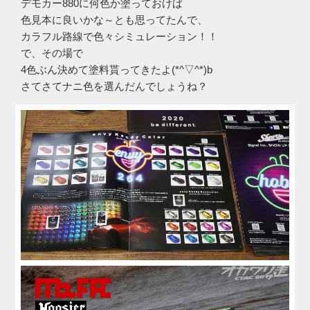
デモカー880に何色か塗っておけば
色見本に良いかな～とも思ってたんで、
カラフル路線で色々シミュレーション！！
で、その場で
4色ぶん決めて塗料貰ってきたよ(*^▽^*)b
さてさてナニ色を選んだんでしょうね？