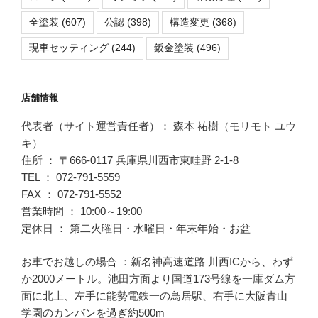
全塗装
(607)
公認
(398)
構造変更
(368)
現車セッティング
(244)
鈑金塗装
(496)
店舗情報
代表者（サイト運営責任者）： 森本 祐樹（モリモト ユウ
キ）
住所 ： 〒666-0117 兵庫県川西市東畦野 2-1-8
TEL ： 072-791-5559
FAX ： 072-791-5552
営業時間 ： 10:00～19:00
定休日 ： 第二火曜日・水曜日・年末年始・お盆
お車でお越しの場合 ：新名神高速道路 川西ICから、わず
か2000メートル。池田方面より国道173号線を一庫ダム方
面に北上、左手に能勢電鉄一の鳥居駅、右手に大阪青山
学園のカンバンを過ぎ約500m