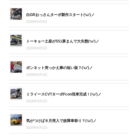
白GRおっさんターボ製作スタート(‘ω’)ノ
2026年8月6日
トーキョー土産が551豚まんで大失態(‘ω’)ノ
2026年8月5日
ボンネット突っかえ棒の短い版？(‘ω’)ノ
2026年8月3日
ミライースCVTターボFcon現車完成！(‘ω’)ノ
2026年8月2日
気がつけば８月突入で故障車祭り？(‘ω’)ノ
2026年8月1日