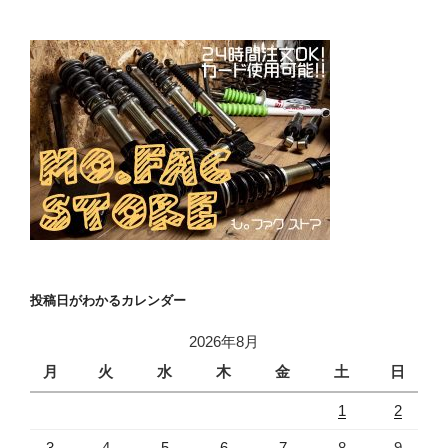
投稿日がわかるカレンダー
2026年8月
月
火
水
木
金
土
日
1
2
3
4
5
6
7
8
9