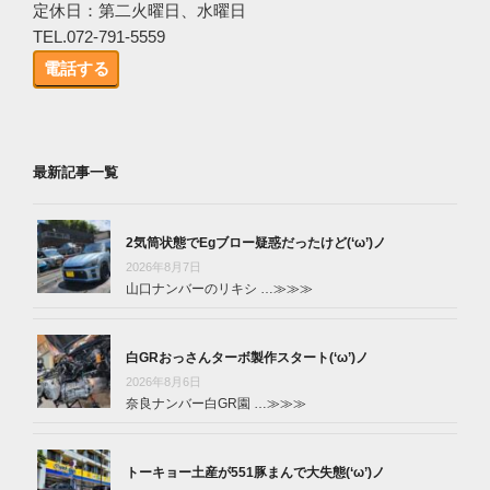
定休日：第二火曜日、水曜日
TEL.072-791-5559
電話する
最新記事一覧
2気筒状態でEgブロー疑惑だったけど(‘ω’)ノ
2026年8月7日
山口ナンバーのリキシ …
≫≫≫
白GRおっさんターボ製作スタート(‘ω’)ノ
2026年8月6日
奈良ナンバー白GR園 …
≫≫≫
トーキョー土産が551豚まんで大失態(‘ω’)ノ