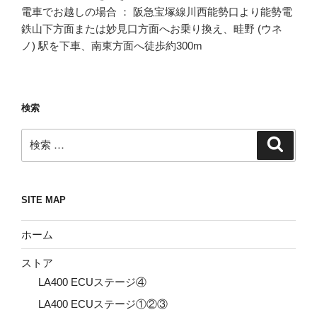
電車でお越しの場合 ： 阪急宝塚線川西能勢口より能勢電
鉄山下方面または妙見口方面へお乗り換え、畦野 (ウネ
ノ) 駅を下車、南東方面へ徒歩約300m
検索
検
検
索
索:
SITE MAP
ホーム
ストア
LA400 ECUステージ④
LA400 ECUステージ①②③