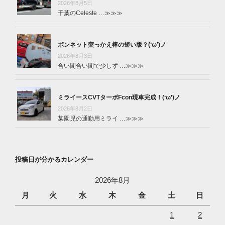
2026年8月5日
千葉のCeleste …
≫≫≫
ボンネット突っかえ棒の短い版？(‘ω’)ノ
2026年8月3日
合い間合い間で少しず …
≫≫≫
ミライースCVTターボFcon現車完成！(‘ω’)ノ
2026年8月2日
某園児の通勤用ミライ …
≫≫≫
投稿日が分かるカレンダー
2026年8月
月
火
水
木
金
土
日
1
2