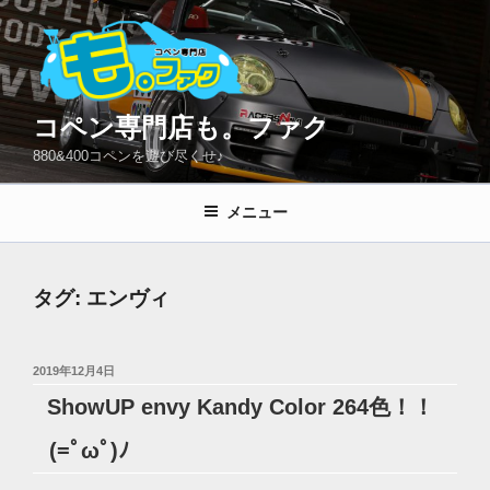
コ
ン
テ
ン
ツ
コペン専門店も。ファク
へ
880&400コペンを遊び尽くせ♪
ス
キ
メニュー
ッ
プ
タグ:
エンヴィ
投
2019年12月4日
稿
ShowUP envy Kandy Color 264色！！
日:
(=ﾟωﾟ)ﾉ