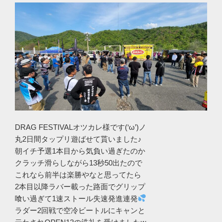
DRAG FESTIVALオツカレ様です(‘ω’)ノ
丸2日間タップリ遊ばせて貰いました♪
朝イチ予選1本目から気負い過ぎたのか
クラッチ滑らしながら13秒50出たので
これなら前半は楽勝やなと思ってたら
2本目以降ラバー載った路面でグリップ
喰い過ぎて1速ストール失速発進連発
ラダー2回戦で空冷ビートルにキャンと