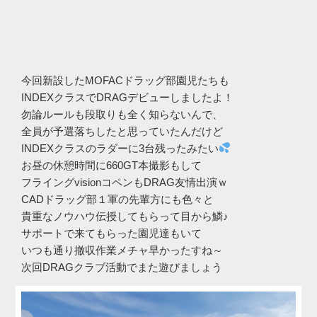
今回新設したMOFACドラッグ部園児たちも
INDEXクラスでDRAGデビューしましたよ！
勿論ルールも段取りも全く知らないんで、
全員が予選落ちしたと思っていたんだけど
INDEXクラスのラダーに3台残ったみたい
お昼の休憩時間に660GT本撮影もして
フライングvisionコペンもDRAG友情出演ｗ
CADドラッグ部１軍の先輩方にも色々と
貴重なノウハウ伝授してもらって目から鱗♪
サポートで来てもらった園児達もいて
いつも通り撤収作業メチャ早かったすね～
次回DRAGクラブ活動でまた遊びましょう