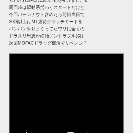
云わされOPEN13の洗礼を受けましたw
周回時は駆動系労わりスタートだけど
今回バーンナウト含めたら前日当日で
20回以上はMT虐待クラッチミートを
バンバンやりまくってたワリに全くの
ドラスリ恩恵か終始ノントラブル(笑)
次回MOFACドラッグ部活でリベンジ？