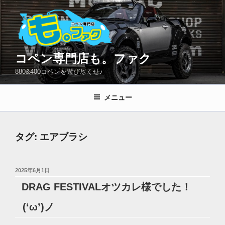
コ
ン
テ
ン
ツ
コペン専門店も。ファク
へ
880&400コペンを遊び尽くせ♪
ス
キ
メニュー
ッ
プ
タグ:
エアブラシ
投
2025年6月1日
稿
DRAG FESTIVALオツカレ様でした！
日:
(‘ω’)ノ