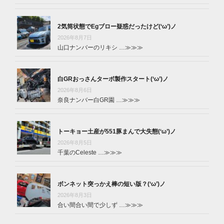
2気筒状態でEgブロー疑惑だったけど(‘ω’)ノ
2026年8月7日
山口ナンバーのリキシ …
≫≫≫
白GRおっさんターボ製作スタート(‘ω’)ノ
2026年8月6日
奈良ナンバー白GR園 …
≫≫≫
トーキョー土産が551豚まんで大失態(‘ω’)ノ
2026年8月5日
千葉のCeleste …
≫≫≫
ボンネット突っかえ棒の短い版？(‘ω’)ノ
2026年8月3日
合い間合い間で少しず …
≫≫≫