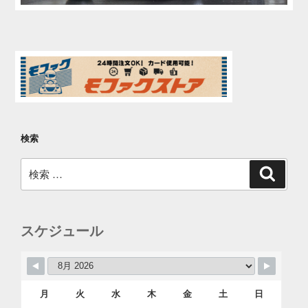
検索
検
検
索
索:
スケジュール
月
火
水
木
金
土
日