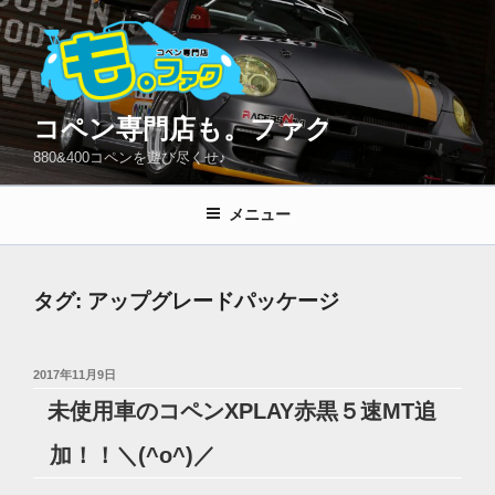
コ
ン
テ
ン
ツ
コペン専門店も。ファク
へ
880&400コペンを遊び尽くせ♪
ス
キ
メニュー
ッ
プ
タグ:
アップグレードパッケージ
投
2017年11月9日
稿
未使用車のコペンXPLAY赤黒５速MT追
日:
加！！＼(^o^)／