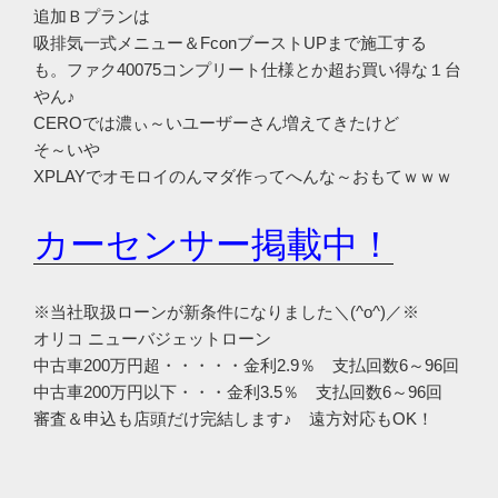
追加Ｂプランは
吸排気一式メニュー＆FconブーストUPまで施工する
も。ファク40075コンプリート仕様とか超お買い得な１台
やん♪
CEROでは濃ぃ～いユーザーさん増えてきたけど
そ～いや
XPLAYでオモロイのんマダ作ってへんな～おもてｗｗｗ
カーセンサー掲載中！
※当社取扱ローンが新条件になりました＼(^o^)／※
オリコ ニューバジェットローン
中古車200万円超・・・・・金利2.9％ 支払回数6～96回
中古車200万円以下・・・金利3.5％ 支払回数6～96回
審査＆申込も店頭だけ完結します♪ 遠方対応もOK！