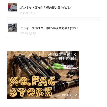
ボンネット突っかえ棒の短い版？(‘ω’)ノ
2026年8月3日
ミライースCVTターボFcon現車完成！(‘ω’)ノ
2026年8月2日