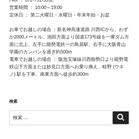
営業時間 ： 10:00～19:00
定休日 ： 第二火曜日・水曜日・年末年始・お盆
お車でお越しの場合 ：新名神高速道路 川西ICから、わず
か2000メートル。池田方面より国道173号線を一庫ダム方
面に北上、左手に能勢電鉄一の鳥居駅、右手に大阪青山
学園のカンバンを過ぎ約500m
電車でお越しの場合 ： 阪急宝塚線川西能勢口より能勢電
鉄山下方面または妙見口方面へお乗り換え、畦野 (ウネ
ノ) 駅を下車、南東方面へ徒歩約300m
検索
検
検
索
索: