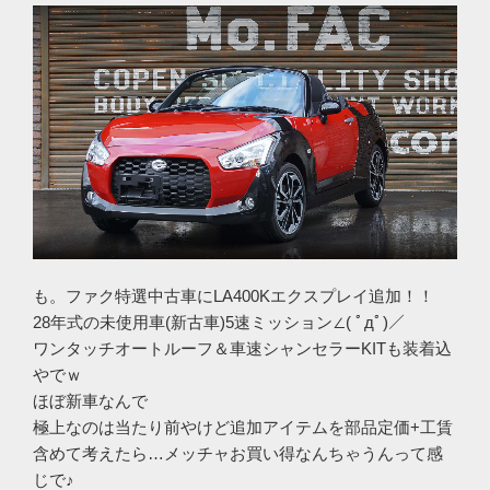
も。ファク特選中古車にLA400Kエクスプレイ追加！！
28年式の未使用車(新古車)5速ミッション∠( ﾟдﾟ)／
ワンタッチオートルーフ＆車速シャンセラーKITも装着込
やでｗ
ほぼ新車なんで
極上なのは当たり前やけど追加アイテムを部品定価+工賃
含めて考えたら
…
メッチャお買い得なんちゃうんって感
じで♪