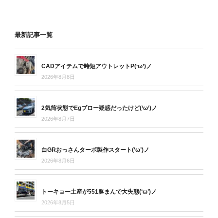
最新記事一覧
CADアイテムで時短アウトレットP(‘ω’)ノ
2026年8月8日
2気筒状態でEgブロー疑惑だったけど(‘ω’)ノ
2026年8月7日
白GRおっさんターボ製作スタート(‘ω’)ノ
2026年8月6日
トーキョー土産が551豚まんで大失態(‘ω’)ノ
2026年8月5日