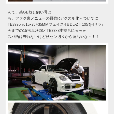
んで、某GB放し飼い号は
も。ファク裏メニューの最強Rアクスル化～ついでに
TE37sonic15x7J+35MMフェイス4＆DL-ZⅢ195を4サラ♪
今までの15×6.5J+28とTE37x8本持ちにｗｗｗ
スパ西は来れないけど秋セン辺りから復活やな～！！