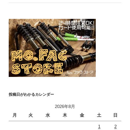
投稿日がわかるカレンダー
2026年8月
月
火
水
木
金
土
日
1
2