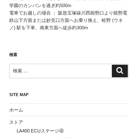
学園のカンバンを過ぎ約500m
電車でお越しの場合 ： 阪急宝塚線川西能勢口より能勢電
鉄山下方面または妙見口方面へお乗り換え、畦野 (ウネ
ノ) 駅を下車、南東方面へ徒歩約300m
検索
検
検
索
索:
SITE MAP
ホーム
ストア
LA400 ECUステージ④