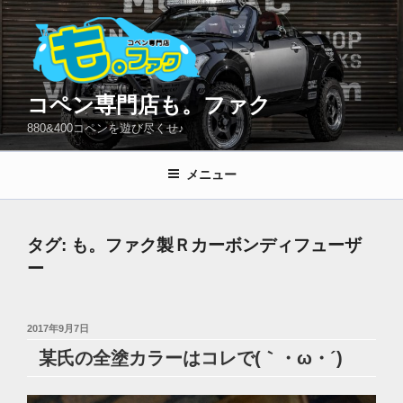
コ
ン
テ
ン
ツ
コペン専門店も。ファク
へ
880&400コペンを遊び尽くせ♪
ス
キ
メニュー
ッ
プ
タグ:
も。ファク製Ｒカーボンディフューザ
ー
投
2017年9月7日
稿
某氏の全塗カラーはコレで(｀・ω・´)ゞ
日: