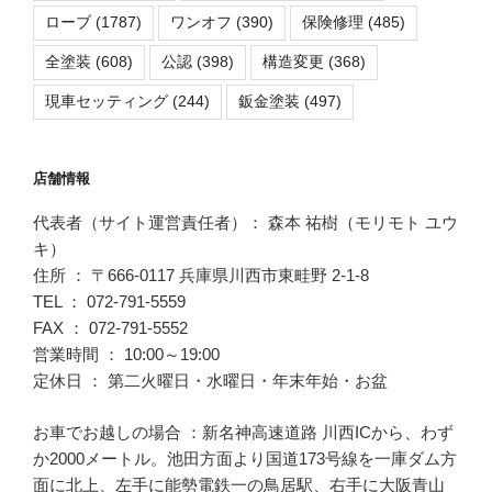
ローブ
(1787)
ワンオフ
(390)
保険修理
(485)
全塗装
(608)
公認
(398)
構造変更
(368)
現車セッティング
(244)
鈑金塗装
(497)
店舗情報
代表者（サイト運営責任者）： 森本 祐樹（モリモト ユウ
キ）
住所 ： 〒666-0117 兵庫県川西市東畦野 2-1-8
TEL ： 072-791-5559
FAX ： 072-791-5552
営業時間 ： 10:00～19:00
定休日 ： 第二火曜日・水曜日・年末年始・お盆
お車でお越しの場合 ：新名神高速道路 川西ICから、わず
か2000メートル。池田方面より国道173号線を一庫ダム方
面に北上、左手に能勢電鉄一の鳥居駅、右手に大阪青山