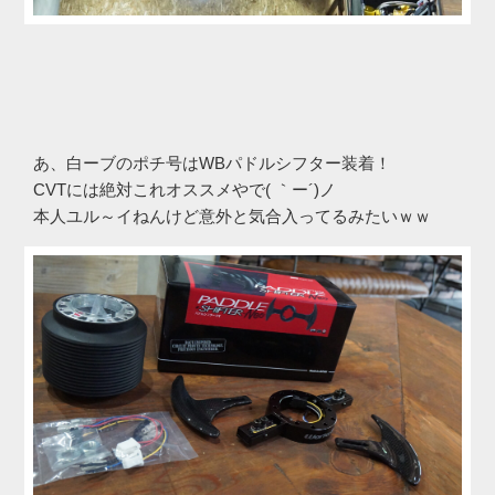
あ、白ーブのポチ号はWBパドルシフター装着！
CVTには絶対これオススメやで( ｀ー´)ノ
本人ユル～イねんけど意外と気合入ってるみたいｗｗ