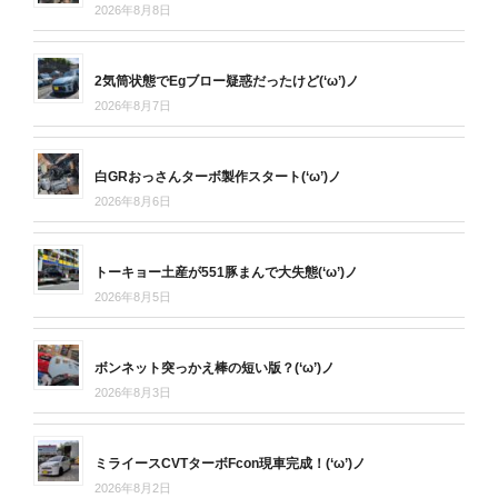
2026年8月8日
2気筒状態でEgブロー疑惑だったけど(‘ω’)ノ
2026年8月7日
白GRおっさんターボ製作スタート(‘ω’)ノ
2026年8月6日
トーキョー土産が551豚まんで大失態(‘ω’)ノ
2026年8月5日
ボンネット突っかえ棒の短い版？(‘ω’)ノ
2026年8月3日
ミライースCVTターボFcon現車完成！(‘ω’)ノ
2026年8月2日