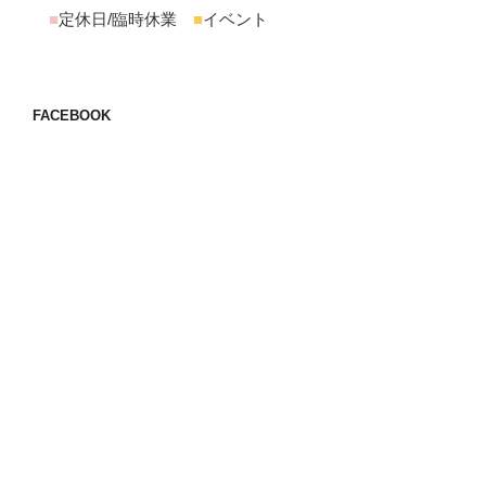
■
定休日/臨時休業
■
イベント
FACEBOOK