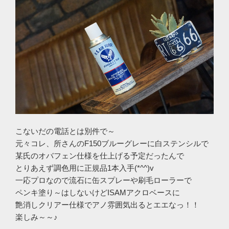
こないだの電話とは別件で～
元々コレ、所さんのF150ブルーグレーに白ステンシルで
某氏のオバフェン仕様を仕上げる予定だったんで
とりあえず調色用に正規品1本入手(*^^)v
一応プロなので流石に缶スプレーや刷毛ローラーで
ペンキ塗り～はしないけどISAMアクロベースに
艶消しクリアー仕様でアノ雰囲気出るとエエなっ！！
楽しみ～～♪