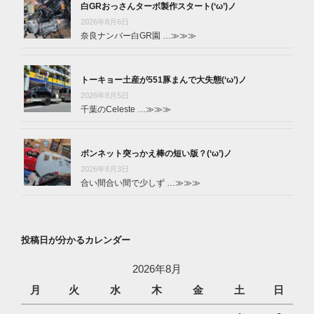
白GRおっさんターボ製作スタート(‘ω’)ノ
2026年8月6日
奈良ナンバー白GR園 …
≫≫≫
トーキョー土産が551豚まんで大失態(‘ω’)ノ
2026年8月5日
千葉のCeleste …
≫≫≫
ボンネット突っかえ棒の短い版？(‘ω’)ノ
2026年8月3日
合い間合い間で少しず …
≫≫≫
投稿日が分かるカレンダー
2026年8月
月
火
水
木
金
土
日