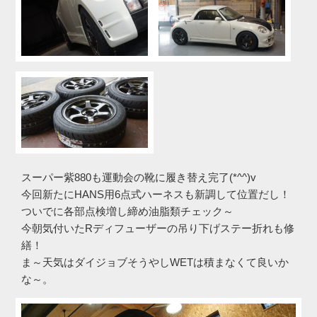
スーパー紫880も運動会の靴に履き替え完了(*^^)v
今回新たにHANS用6点式ハーネスも新調して位置だし！
ついでに各部点検増し締め油脂類チェック～
今朝気付いたRディフューザーの吊り下げステー折れも修
繕！
ま～天気はダイジョブそうやしWETは積まなくて良いか
な～。