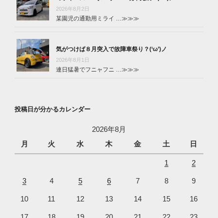
2026年8月2日
某園児の通勤用ミライ …
≫≫≫
気がつけば８月突入で故障車祭り？(‘ω’)ノ
2026年8月1日
連日猛暑でフニャフニ …
≫≫≫
投稿日が分かるカレンダー
2026年8月
月
火
水
木
金
土
日
1
2
3
4
5
6
7
8
9
10
11
12
13
14
15
16
17
18
19
20
21
22
23