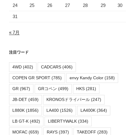
24
25
26
27
28
29
30
31
« 7月
注目ワード
4WD
(402)
CADCARS
(406)
COPEN GR SPORT
(785)
envy Kandy Color
(158)
GR
(967)
GRコペン
(499)
HKS
(281)
JB-DET
(459)
KRONOSドライパール
(247)
L880K
(1856)
LA400
(1526)
LA400K
(364)
LB GT-K
(492)
LIBERTYWALK
(334)
MOFAC
(659)
RAYS
(397)
TAKEOFF
(283)