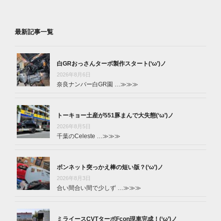
最新記事一覧
白GRおっさんターボ製作スタート(‘ω’)ノ
2026年8月6日
奈良ナンバー白GR園 …
≫≫≫
トーキョー土産が551豚まんで大失態(‘ω’)ノ
2026年8月5日
千葉のCeleste …
≫≫≫
ボンネット突っかえ棒の短い版？(‘ω’)ノ
2026年8月3日
合い間合い間で少しず …
≫≫≫
ミライースCVTターボFcon現車完成！(‘ω’)ノ