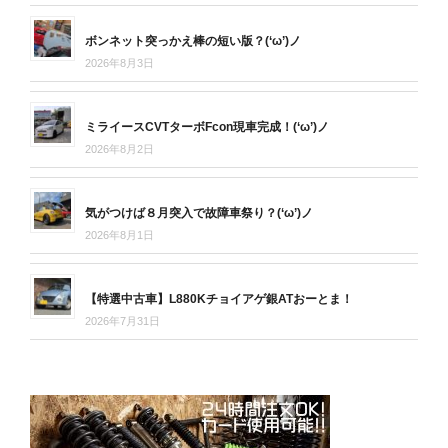
ボンネット突っかえ棒の短い版？(‘ω’)ノ
2026年8月3日
ミライースCVTターボFcon現車完成！(‘ω’)ノ
2026年8月2日
気がつけば８月突入で故障車祭り？(‘ω’)ノ
2026年8月1日
【特選中古車】L880Kチョイアゲ銀ATおーとま！
2026年7月31日