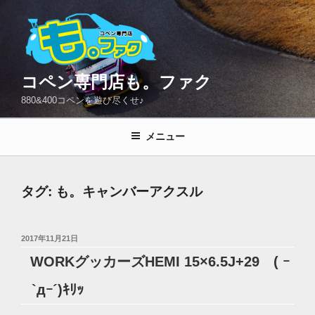
コ
ン
テ
ン
ツ
コペン専門店も。ファク
へ
880&400コペンを遊び尽くせ♪
ス
キ
メニュー
ッ
プ
タグ:
も。キャンバーアクスル
投
2017年11月21日
稿
WORKグッカーズHEMI 15×6.5J+29 ( ｰ
日:
`дｰ´)ｷﾘｯ