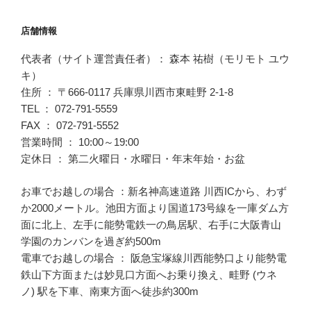
店舗情報
代表者（サイト運営責任者）： 森本 祐樹（モリモト ユウ
キ）
住所 ： 〒666-0117 兵庫県川西市東畦野 2-1-8
TEL ： 072-791-5559
FAX ： 072-791-5552
営業時間 ： 10:00～19:00
定休日 ： 第二火曜日・水曜日・年末年始・お盆
お車でお越しの場合 ：新名神高速道路 川西ICから、わず
か2000メートル。池田方面より国道173号線を一庫ダム方
面に北上、左手に能勢電鉄一の鳥居駅、右手に大阪青山
学園のカンバンを過ぎ約500m
電車でお越しの場合 ： 阪急宝塚線川西能勢口より能勢電
鉄山下方面または妙見口方面へお乗り換え、畦野 (ウネ
ノ) 駅を下車、南東方面へ徒歩約300m