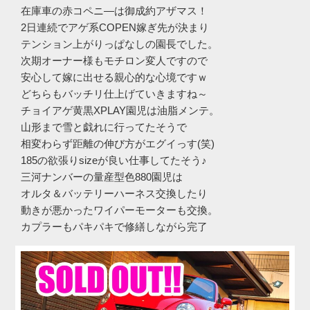
在庫車の赤コペニ―は御成約アザマス！
2日連続でアゲ系COPEN嫁ぎ先が決まり
テンション上がりっぱなしの園長でした。
次期オーナー様もモチロン変人ですので
安心して嫁に出せる親心的な心境ですｗ
どちらもバッチリ仕上げていきますね～
チョイアゲ黄黒XPLAY園児は油脂メンテ。
山形まで雪と戯れに行ってたそうで
相変わらず距離の伸び方がエグイっす(笑)
185の欲張りsizeが良い仕事してたそう♪
三河ナンバーの量産型色880園児は
オルタ＆バッテリーハーネス交換したり
動きが悪かったワイパーモーターも交換。
カプラーもパキパキで修繕しながら完了