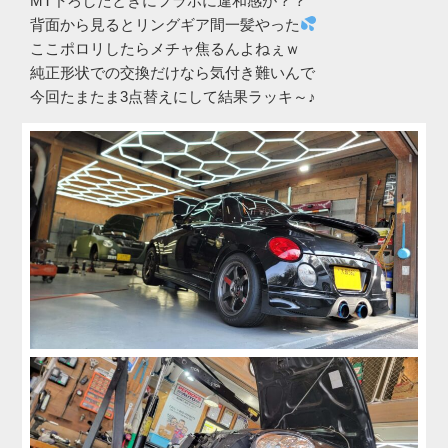
MT下ろしたときにフラホに違和感が？？
背面から見るとリングギア間一髪やった
ここポロリしたらメチャ焦るんよねぇｗ
純正形状での交換だけなら気付き難いんで
今回たまたま3点替えにして結果ラッキ～♪