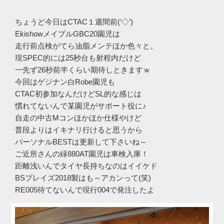
ちょうど今日はCTAC１週間前(‘◇’)ゞ
EkishowメイプルGBC20園児は
走行前点検がてら油脂メンテほか色々と。
現SPEC的には25秒台も射程内だけど
一先ず26秒前半くらい期待しときますｗ
今回はゲジナン白Robe園児も
CTAC初参加なんだけどSL的な感じは
慣れてないんで某園児がサポート役に♪
自走の中古Mコンほかほか仕様やけど
普段よりはイキナリ行けると思うから
パーソナルBESTは更新して下さいね～
ご近所さんの緑880AT園児は車検入庫！
距離浅いんでタイヤ長持ちなのはイイケド
BSプレイズ2018製はも～アカンって(笑)
RE005待てないんで現行004で発注したよ