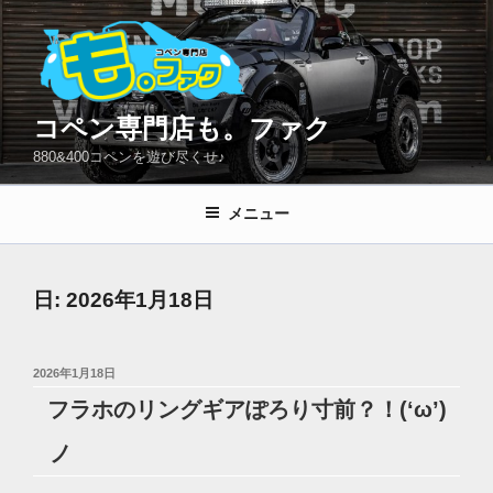
コ
ン
テ
ン
ツ
コペン専門店も。ファク
へ
880&400コペンを遊び尽くせ♪
ス
キ
メニュー
ッ
プ
日:
2026年1月18日
投
2026年1月18日
稿
フラホのリングギアぽろり寸前？！(‘ω’)
日:
ノ