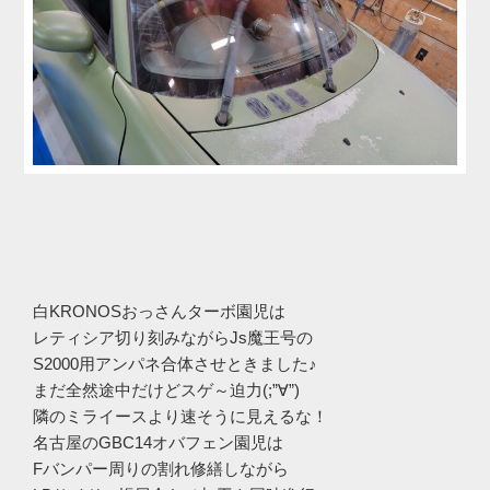
白KRONOSおっさんターボ園児は
レティシア切り刻みながらJs魔王号の
S2000用アンパネ合体させときました♪
まだ全然途中だけどスゲ～迫力(;”∀”)
隣のミライースより速そうに見えるな！
名古屋のGBC14オバフェン園児は
Fバンパー周りの割れ修繕しながら