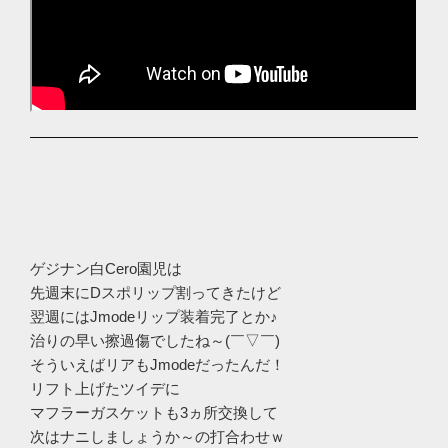
ゲジナン白Cero園児は
先週末にDスポリップ割ってきたけど
翌週にはJmodeリップ装着完了とか♪
治りの早い擦過傷でしたね～(￣▽￣)
そういえばリアもJmodeだったんだ！
リフト上げたツイデに
マフラーガスケットも3ヵ所交換して
次はナニしましょうか～の打合わせｗ