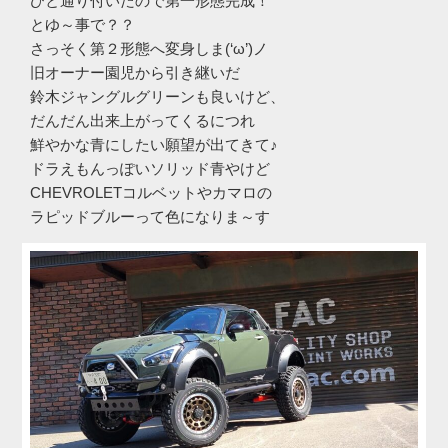
ひと通り付いたので第一形態完成！
とゆ～事で？？
さっそく第２形態へ変身しま(‘ω’)ノ
旧オーナー園児から引き継いだ
鈴木ジャングルグリーンも良いけど、
だんだん出来上がってくるにつれ
鮮やかな青にしたい願望が出てきて♪
ドラえもんっぽいソリッド青やけど
CHEVROLETコルベットやカマロの
ラピッドブルーって色になりま～す