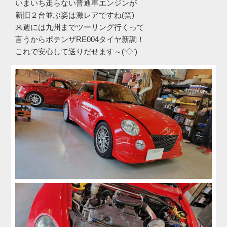
いまいち走らない普通車エンジンが
新旧２台並ぶ姿は激レアですね(笑)
来週には九州までツーリング行くって
言うからポテンザRE004タイヤ新調！
これで安心して送りだせます～(‘◇’)ゞ