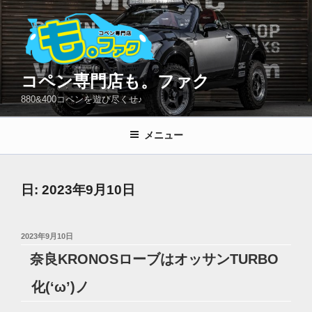
コ
ン
テ
ン
ツ
コペン専門店も。ファク
へ
880&400コペンを遊び尽くせ♪
ス
キ
メニュー
ッ
プ
日:
2023年9月10日
投
2023年9月10日
稿
奈良KRONOSローブはオッサンTURBO
日:
化(‘ω’)ノ