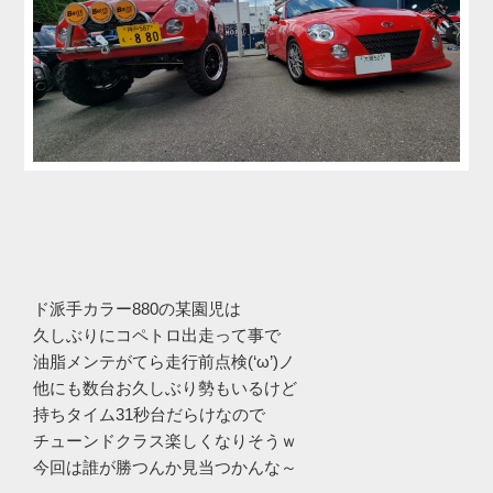
ド派手カラー880の某園児は
久しぶりにコペトロ出走って事で
油脂メンテがてら走行前点検(‘ω’)ノ
他にも数台お久しぶり勢もいるけど
持ちタイム31秒台だらけなので
チューンドクラス楽しくなりそうｗ
今回は誰が勝つんか見当つかんな～