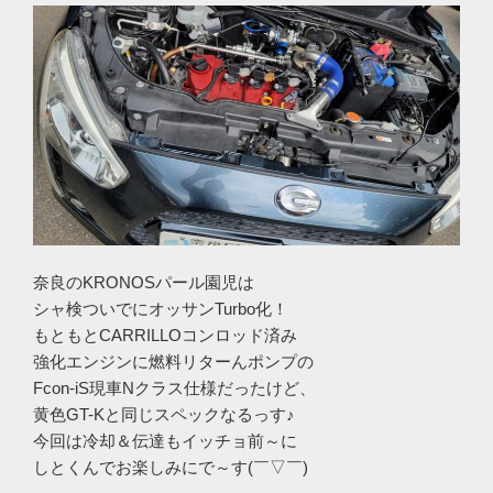
奈良のKRONOSパール園児は
シャ検ついでにオッサンTurbo化！
もともとCARRILLOコンロッド済み
強化エンジンに燃料リターんポンプの
Fcon-iS現車Nクラス仕様だったけど、
黄色GT-Kと同じスペックなるっす♪
今回は冷却＆伝達もイッチョ前～に
しとくんでお楽しみにで～す(￣▽￣)