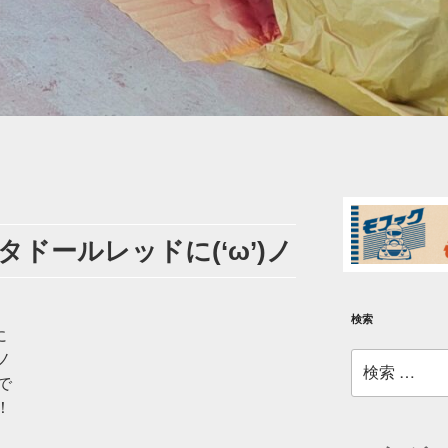
タドールレッドに(‘ω’)ノ
検索
に
検
ノ
索:
で
！