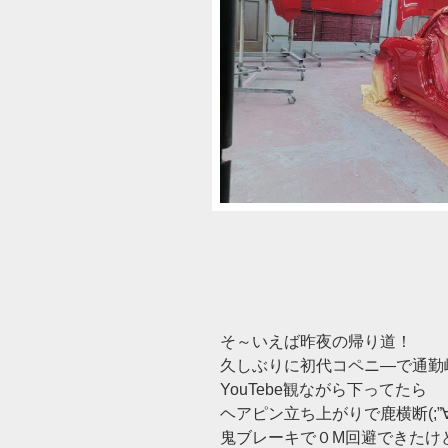
そ～いえば昨夜の帰り道！
久しぶりに初代コペニ―で通勤
YouTebe観ながら下ってたら
ヘアピン立ち上がりで鹿横断(;”∀
鬼ブレーキで０M回避できたけ