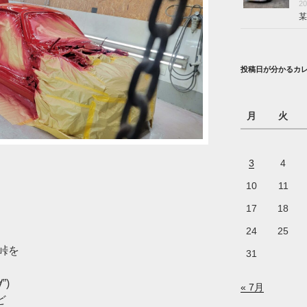
2
某
投稿日が分かるカ
月
火
3
4
10
11
17
18
24
25
峠を
31
”)
« 7月
ど