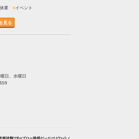
時休業
■
イベント
を見る
火曜日、水曜日
5559
気筒状態でEgブロー疑惑だったけど(‘ω’)ノ