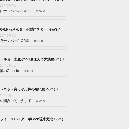
026年8月7日
口ナンバーのリキシ …
≫≫≫
GRおっさんターボ製作スタート(‘ω’)ノ
026年8月6日
良ナンバー白GR園 …
≫≫≫
ーキョー土産が551豚まんで大失態(‘ω’)ノ
026年8月5日
葉のCeleste …
≫≫≫
ンネット突っかえ棒の短い版？(‘ω’)ノ
026年8月3日
い間合い間で少しず …
≫≫≫
ライースCVTターボFcon現車完成！(‘ω’)