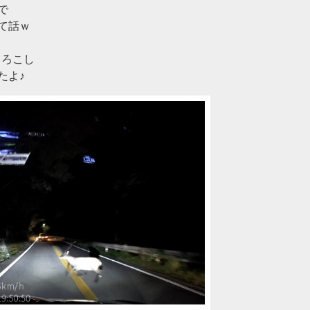
で
て話ｗ
もろこし
たよ♪