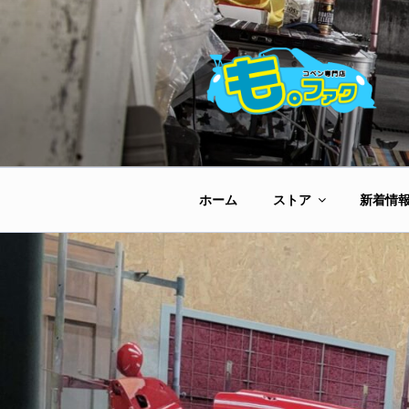
コ
ン
テ
ン
ツ
へ
ス
キ
ッ
ホーム
ストア
新着情
プ