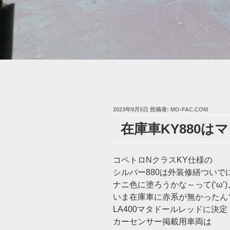
投
2023年9月5日
投稿者:
MO-FAC.COM
稿
在庫車KY880はマ
日:
コペトロNクラスKY仕様の
シルバー880は外装修繕ついで
ナニ色に塗ろうかな～って(‘ω’)
いま在庫車に赤系が無かったん
LA400マタドールレッドに決定
カーセンサー掲載用車両は