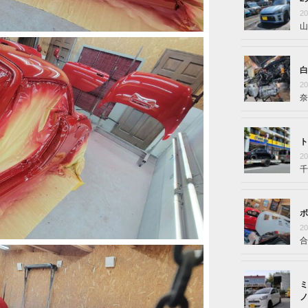
2
山
白
2
奈
ト
2
千
ボ
2
合
ミ
ノ