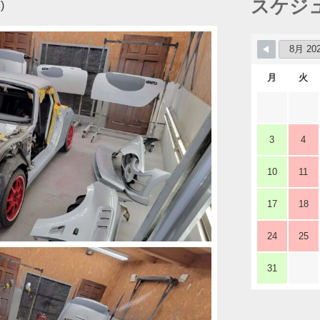
スケジ
)
月
火
3
4
10
11
17
18
24
25
31