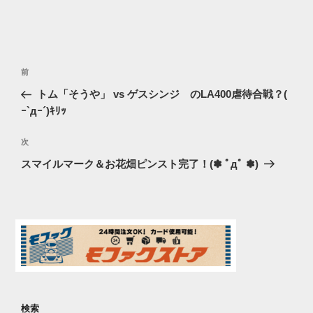
リ
ー
投
過
前
稿
去
トム「そうや」 vs ゲスシンジ のLA400虐待合戦？(
ナ
の
ｰ`дｰ´)ｷﾘｯ
ビ
投
稿
ゲ
次
次
の
ー
スマイルマーク＆お花畑ピンスト完了！(✽ ﾟдﾟ ✽)
投
シ
稿
ョ
ン
検索