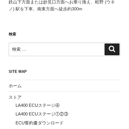
鉄山下方面または妙見口方面へお乗り換え、畦野 (ウネ
ノ) 駅を下車、南東方面へ徒歩約300m
検索
検
検
索
索:
SITE MAP
ホーム
ストア
LA400 ECUステージ④
LA400 ECUステージ①②③
ECU誓約書ダウンロード