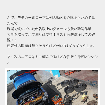
んで、デモカー青ローブは例の動画を昨晩あらためて見
たんで
現場で聞いていた申告以上のダメージも疑い確認作業。
大事を取ってハブ周りは交換！サスも分解洗浄しての確
認！！
想定外の問題は無さそうやけどwheelはギタギタやしorz
ま～次のエアロはも～頼んでるけどな(*´艸｀*)デレシシシ
♪