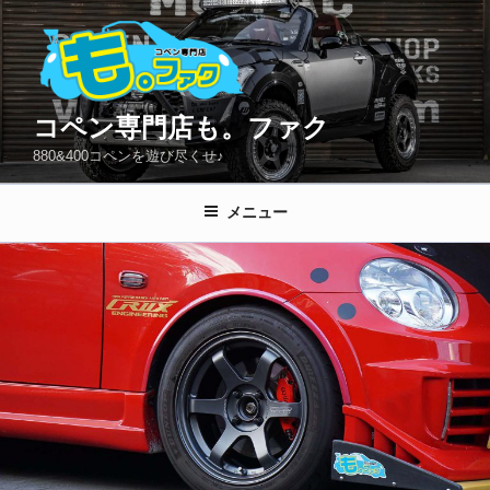
コ
ン
テ
ン
ツ
コペン専門店も。ファク
へ
880&400コペンを遊び尽くせ♪
ス
キ
メニュー
ッ
プ