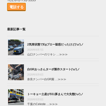
電話する
最新記事一覧
2気筒状態でEgブロー疑惑だったけど(‘ω’)ノ
2026年8月7日
山口ナンバーのリキシ …
≫≫≫
白GRおっさんターボ製作スタート(‘ω’)ノ
2026年8月6日
奈良ナンバー白GR園 …
≫≫≫
トーキョー土産が551豚まんで大失態(‘ω’)ノ
2026年8月5日
千葉のCeleste …
≫≫≫