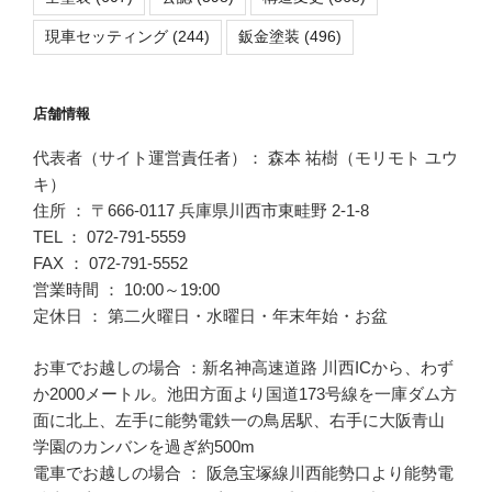
現車セッティング
(244)
鈑金塗装
(496)
店舗情報
代表者（サイト運営責任者）： 森本 祐樹（モリモト ユウ
キ）
住所 ： 〒666-0117 兵庫県川西市東畦野 2-1-8
TEL ： 072-791-5559
FAX ： 072-791-5552
営業時間 ： 10:00～19:00
定休日 ： 第二火曜日・水曜日・年末年始・お盆
お車でお越しの場合 ：新名神高速道路 川西ICから、わず
か2000メートル。池田方面より国道173号線を一庫ダム方
面に北上、左手に能勢電鉄一の鳥居駅、右手に大阪青山
学園のカンバンを過ぎ約500m
電車でお越しの場合 ： 阪急宝塚線川西能勢口より能勢電