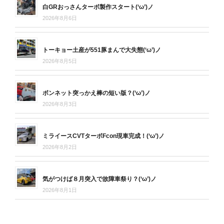
白GRおっさんターボ製作スタート(‘ω’)ノ
2026年8月6日
トーキョー土産が551豚まんで大失態(‘ω’)ノ
2026年8月5日
ボンネット突っかえ棒の短い版？(‘ω’)ノ
2026年8月3日
ミライースCVTターボFcon現車完成！(‘ω’)ノ
2026年8月2日
気がつけば８月突入で故障車祭り？(‘ω’)ノ
2026年8月1日