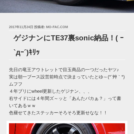
投
2017年11月24日
投稿者:
MO-FAC.COM
稿
ゲジナンにTE37裏sonic納品！( ｰ
日:
`дｰ´)ｷﾘｯ
先日の竜王アウトレットで目玉商品の一つだったヤツ♪
実は朝一ブース設営前時点で決まっていたとゆ～(*´艸｀*)
ムフフ
４年ブリにwheel更新したゲジナン、、、
右サイドには４年間ズ～ッと「あんたバカぁ？」って書
いてあるｗｗ
色褪せてきたステッカーそろそろ更新せなな！！