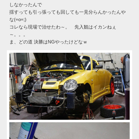
しなかったんで
揺すっても引っ張っても回しても一見分らんかったんや
な(=o=;)
コレなら現場で治せたわ～。 先入観はイカンねぇ
～。。。
ま、どの道 決勝はNGやったけどなｗ