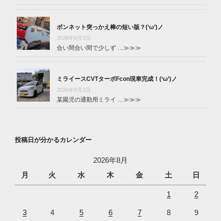
ボンネット突っかえ棒の短い版？(‘ω’)ノ
2026年8月3日
合い間合い間で少しず …
≫≫≫
ミライースCVTターボFcon現車完成！(‘ω’)ノ
2026年8月2日
某園児の通勤用ミライ …
≫≫≫
投稿日が分かるカレンダー
2026年8月
月
火
水
木
金
土
日
1
2
3
4
5
6
7
8
9