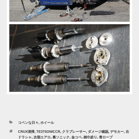
カ
コペンな日々
,
ホイール
テ
タ
CRUX清掃
,
TE37SONICCR
,
クラブレーサー
,
ダメージ確認
,
デモカー
,
右
ゴ
グ
ドラシャ
,
次期エアロ
,
裏ソニック
,
金コペ
,
雑巾絞り
,
青ローブ