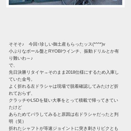
そそそ♪ 今回↑珍しい御土産もらったッス(*^^*)v
小ぶりなボール盤とRYOBIウインチ、振動ドリルとか有
り難いわ～♪
で、
先日決勝リタイヤ→そのまま2018仕様にするため入庫し
ていた金号。
よく折れる左ドラシャは現場で脱着確認してみたけど折
れておらず、
クラッチやLSDを疑い大事をとって積載で帰ってきてい
たけど
あらためてバラしてみると原因は右ドラシャだったと判
明（笑）
折れたシャフトが等速ジョイントに突き刺さりビクとも