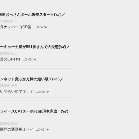
GRおっさんターボ製作スタート(‘ω’)ノ
026年8月6日
良ナンバー白GR園 …
≫≫≫
ーキョー土産が551豚まんで大失態(‘ω’)ノ
026年8月5日
葉のCeleste …
≫≫≫
ンネット突っかえ棒の短い版？(‘ω’)ノ
026年8月3日
い間合い間で少しず …
≫≫≫
ライースCVTターボFcon現車完成！(‘ω’)
026年8月2日
園児の通勤用ミライ …
≫≫≫