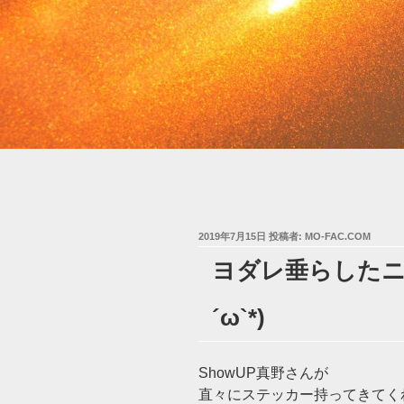
投
2019年7月15日
投稿者:
MO-FAC.COM
稿
ヨダレ垂らしたニ
日:
´ω`*)
ShowUP真野さんが
直々にステッカー持ってきてく