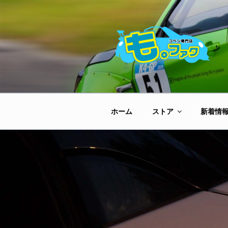
コ
ン
テ
ン
ツ
へ
ス
キ
ッ
ホーム
ストア
新着情
プ