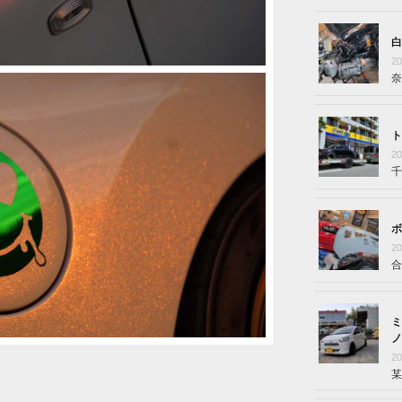
白
2
奈
ト
2
千
ボ
2
合
ミ
ノ
2
某