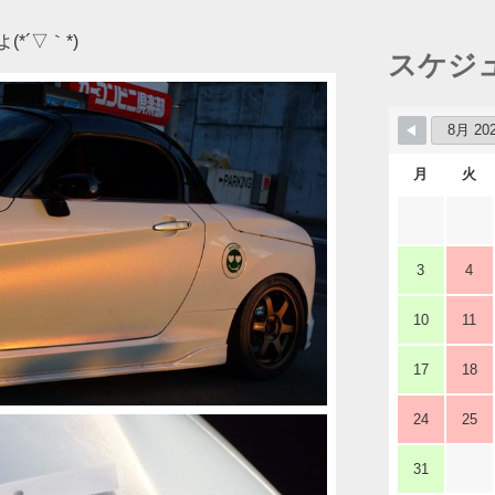
*´▽｀*)
スケジ
月
火
3
4
10
11
17
18
24
25
31