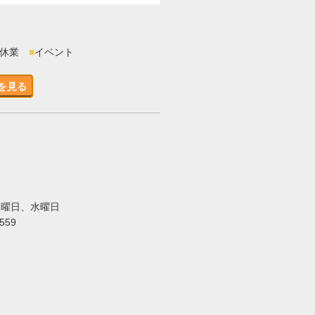
時休業
■
イベント
を見る
火曜日、水曜日
5559