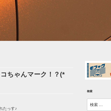
コちゃんマーク！？(*
検索
検
索:
れたっす♪