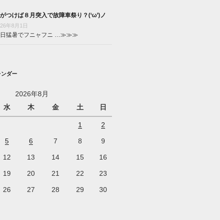
がつけば８月突入で故障車祭り？(‘ω’)ノ
026年8月1日
日猛暑でフニャフニ …
≫≫≫
レンダー
2026年8月
水
木
金
土
日
1
2
5
6
7
8
9
12
13
14
15
16
19
20
21
22
23
26
27
28
29
30