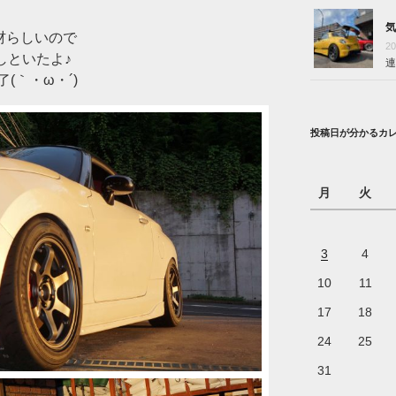
気
取材らしいので
2
しといたよ♪
連
(｀・ω・´)ゞ
投稿日が分かるカ
月
火
3
4
10
11
17
18
24
25
31