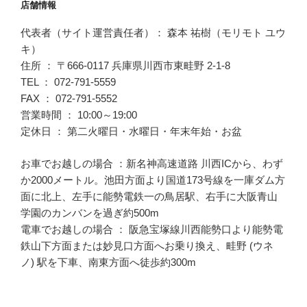
店舗情報
代表者（サイト運営責任者）： 森本 祐樹（モリモト ユウ
キ）
住所 ： 〒666-0117 兵庫県川西市東畦野 2-1-8
TEL ： 072-791-5559
FAX ： 072-791-5552
営業時間 ： 10:00～19:00
定休日 ： 第二火曜日・水曜日・年末年始・お盆
お車でお越しの場合 ：新名神高速道路 川西ICから、わず
か2000メートル。池田方面より国道173号線を一庫ダム方
面に北上、左手に能勢電鉄一の鳥居駅、右手に大阪青山
学園のカンバンを過ぎ約500m
電車でお越しの場合 ： 阪急宝塚線川西能勢口より能勢電
鉄山下方面または妙見口方面へお乗り換え、畦野 (ウネ
ノ) 駅を下車、南東方面へ徒歩約300m