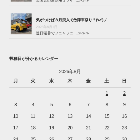
某園児の通勤用ミライ …
≫≫≫
気がつけば８月突入で故障車祭り？(‘ω’)ノ
2026年8月1日
連日猛暑でフニャフニ …
≫≫≫
投稿日が分かるカレンダー
2026年8月
月
火
水
木
金
土
日
1
2
3
4
5
6
7
8
9
10
11
12
13
14
15
16
17
18
19
20
21
22
23
24
25
26
27
28
29
30