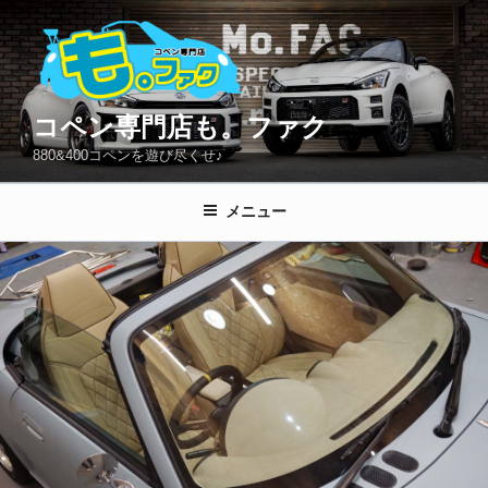
コ
ン
テ
ン
ツ
コペン専門店も。ファク
へ
880&400コペンを遊び尽くせ♪
ス
キ
メニュー
ッ
プ