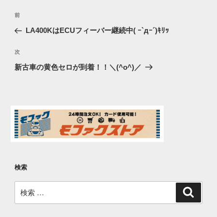
投
過
前
稿
去
LA400KはECUフィーバー継続中( ｰ`дｰ´)ｷﾘｯ
ナ
の
ビ
投
次
次
稿
ゲ
の
新古車の黄色セロが到着！！＼(^o^)／
投
ー
稿
シ
ョ
ン
検索
検
検
索
索: