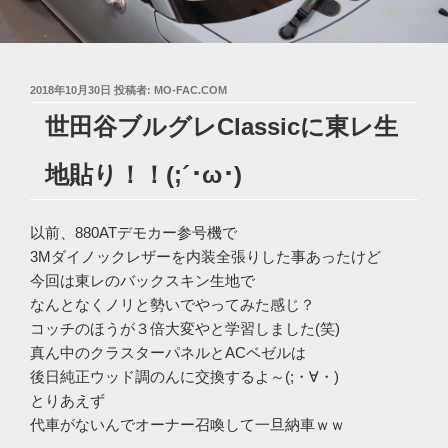
投
2018年10月30日
投稿者:
MO-FAC.COM
稿
世田谷ブルグレClassicに東レ生
日:
地貼り！！(;´･ω･)
以前、880ATデモカー参号機で
3Mダイノックレザーを内装全張りした事あったけど
今回は東レのバックスキン生地で
なんとなくノリと勢いでやってみた感じ？
コッチのほうが３倍大変やと学習しました(笑)
真ん中のクラスターパネルとACベゼルは
後日純正ウッド調のんに交換するよ～(;・∀・)
とりあえず
代車がないんでオーナー召喚して一旦納車ｗｗ