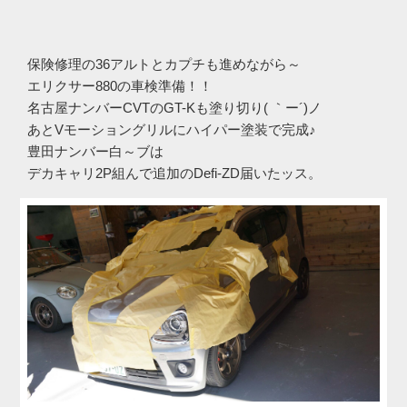
保険修理の36アルトとカプチも進めながら～
エリクサー880の車検準備！！
名古屋ナンバーCVTのGT-Kも塗り切り( ｀ー´)ノ
あとVモーショングリルにハイパー塗装で完成♪
豊田ナンバー白～ブは
デカキャリ2P組んで追加のDefi-ZD届いたッス。