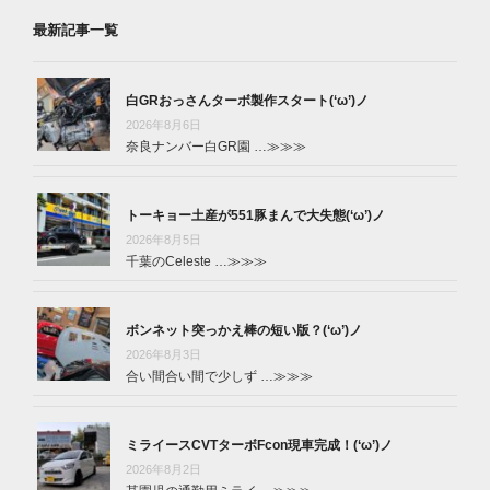
最新記事一覧
白GRおっさんターボ製作スタート(‘ω’)ノ
2026年8月6日
奈良ナンバー白GR園 …
≫≫≫
トーキョー土産が551豚まんで大失態(‘ω’)ノ
2026年8月5日
千葉のCeleste …
≫≫≫
ボンネット突っかえ棒の短い版？(‘ω’)ノ
2026年8月3日
合い間合い間で少しず …
≫≫≫
ミライースCVTターボFcon現車完成！(‘ω’)ノ
2026年8月2日