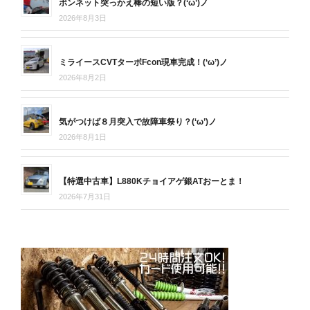
ボンネット突っかえ棒の短い版？(‘ω’)ノ
2026年8月3日
ミライースCVTターボFcon現車完成！(‘ω’)ノ
2026年8月2日
気がつけば８月突入で故障車祭り？(‘ω’)ノ
2026年8月1日
【特選中古車】L880Kチョイアゲ銀ATおーとま！
2026年7月31日