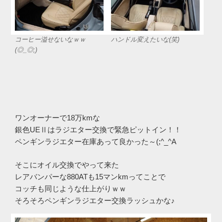
コーヒー溢せないなｗｗ
ハンドル変えたいな(笑)
(◎_◎;)
ワンオーナーで18万kmな
銀色UEⅡはラジエター交換で緊急ピットイン！！
ペンギンラジエター在庫あって良かった～(;^_^A
そこにオイル交換でやって来た
レアバンパーな880ATも15マンkmってことで
コッチも同じような仕上がりｗｗ
そろそろペンギンラジエター交換ラッシュかな♪