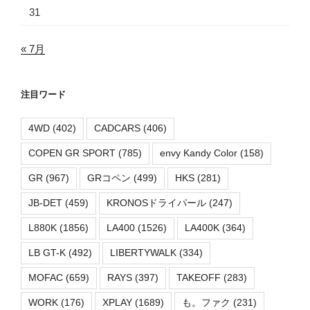
31
« 7月
注目ワード
4WD
(402)
CADCARS
(406)
COPEN GR SPORT
(785)
envy Kandy Color
(158)
GR
(967)
GRコペン
(499)
HKS
(281)
JB-DET
(459)
KRONOSドライパール
(247)
L880K
(1856)
LA400
(1526)
LA400K
(364)
LB GT-K
(492)
LIBERTYWALK
(334)
MOFAC
(659)
RAYS
(397)
TAKEOFF
(283)
WORK
(176)
XPLAY
(1689)
も。ファク
(231)