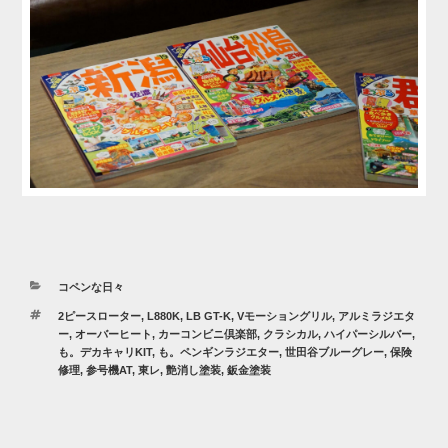
カ
コペンな日々
テ
タ
2ピースローター
,
L880K
,
LB GT-K
,
Vモーショングリル
,
アルミラジエタ
ゴ
グ
ー
,
オーバーヒート
,
カーコンビニ倶楽部
,
クラシカル
,
ハイパーシルバー
,
リ
も。デカキャリKIT
,
も。ペンギンラジエター
,
世田谷ブルーグレー
,
保険
ー
修理
,
参号機AT
,
東レ
,
艶消し塗装
,
鈑金塗装