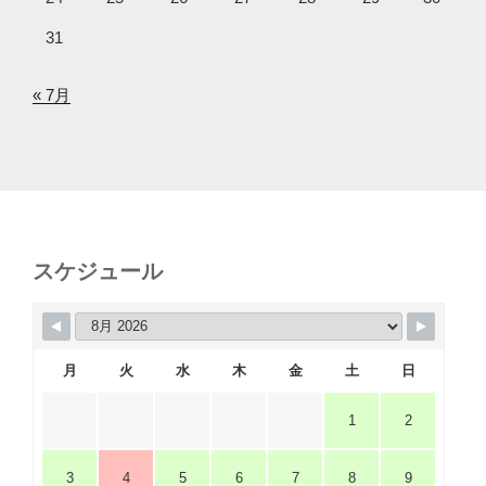
31
« 7月
スケジュール
月
火
水
木
金
土
日
1
2
3
4
5
6
7
8
9