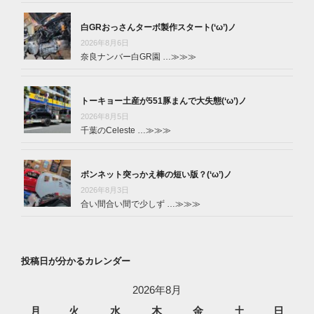
白GRおっさんターボ製作スタート(‘ω’)ノ
2026年8月6日
奈良ナンバー白GR園 …
≫≫≫
トーキョー土産が551豚まんで大失態(‘ω’)ノ
2026年8月5日
千葉のCeleste …
≫≫≫
ボンネット突っかえ棒の短い版？(‘ω’)ノ
2026年8月3日
合い間合い間で少しず …
≫≫≫
投稿日が分かるカレンダー
2026年8月
月
火
水
木
金
土
日