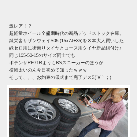
激レア！？
超軽量ホイール全盛期時代の新品デッドストック在庫。
鍛栄舎サザンウェイS05 (15x7J+35)を８本大人買いした
緑セロ用に街乗りタイヤとコース用タイヤ新品組付け♪
同じ195-50-15のサイズ同士でも
ポテンザRE71RよりもBSスニーカーのほうが
横幅太いのん今日初めて知ったｗｗｗ
そして、、、お約束の儀式まで完了デスΣ(´∀｀；)