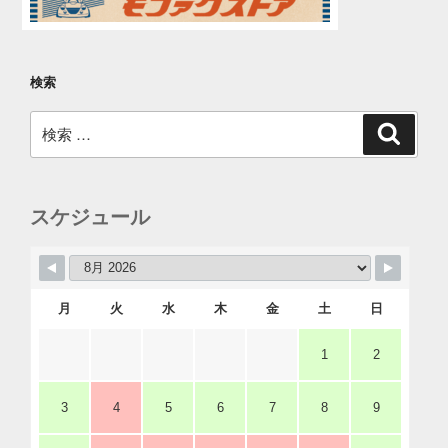
検索
検
検
索
索:
スケジュール
月
火
水
木
金
土
日
1
2
3
4
5
6
7
8
9