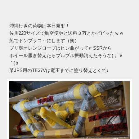
沖縄行きの荷物は本日発射！
佐川220サイズで航空便やと送料３万とかビビッたｗｗ
船でドンブラコ～にします（笑）
ブリ顔オレンジローブはヒン曲がってたSSRから
ホイール履き替えたらブルブル振動消えたそうな(；´∀
｀)b
某JPS用のTE37Vは竜王までに塗り替えとくで♪