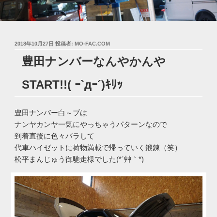
投
2018年10月27日
投稿者:
MO-FAC.COM
稿
豊田ナンバーなんやかんや
日:
START!!( ｰ`дｰ´)ｷﾘｯ
豊田ナンバー白～ブは
ナンヤカンヤ一気にやっちゃうパターンなので
到着直後に色々バラして
代車ハイゼットに荷物満載で帰っていく鍛錬（笑）
松平まんじゅう御馳走様でした(*´艸｀*)