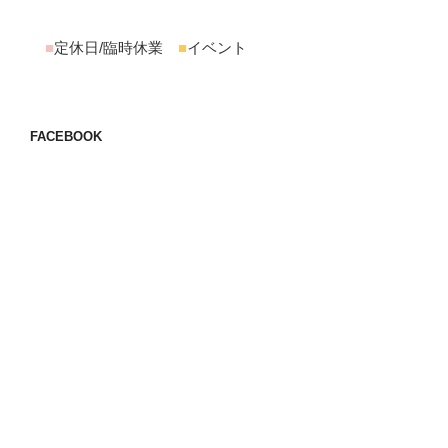
■
定休日/臨時休業
■
イベント
FACEBOOK