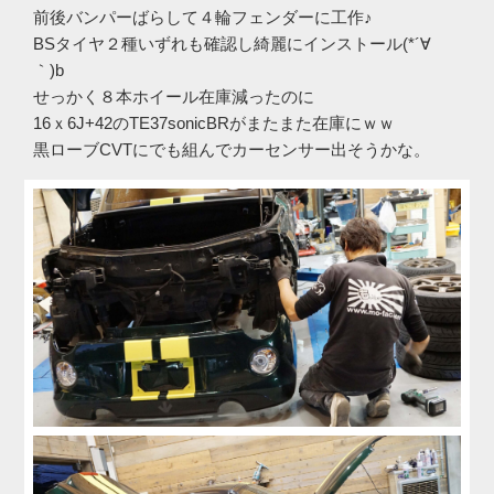
前後バンパーばらして４輪フェンダーに工作♪
BSタイヤ２種いずれも確認し綺麗にインストール(*´∀
｀)b
せっかく８本ホイール在庫減ったのに
16ｘ6J+42のTE37sonicBRがまたまた在庫にｗｗ
黒ローブCVTにでも組んでカーセンサー出そうかな。