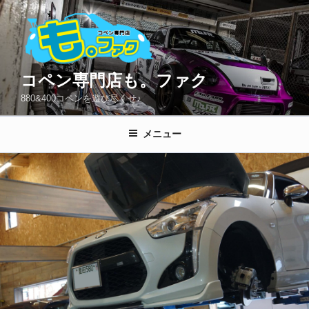
コ
ン
テ
ン
ツ
コペン専門店も。ファク
へ
880&400コペンを遊び尽くせ♪
ス
キ
メニュー
ッ
プ