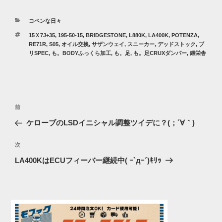
カ
コペンな日々
テ
タ
15Ｘ7J+35
,
195-50-15
,
BRIDGESTONE
,
L880K
,
LA400K
,
POTENZA
,
ゴ
グ
RE71R
,
S05
,
オイル交換
,
サザンウェイ
,
スニーカー
,
デッドストック
,
ブ
リ
リSPEC
,
も。BODYふっくら加工
,
も。足
,
も。足CRUXダンパー
,
鍛栄舎
ー
投
過
前
稿
去
ケローブのLSDイニシャル調整ツイデに？(；´∀｀)
ナ
の
ビ
投
次
次
稿
ゲ
の
LA400KはECUフィーバー継続中( ｰ`дｰ´)ｷﾘｯ
投
ー
稿
シ
ョ
ン