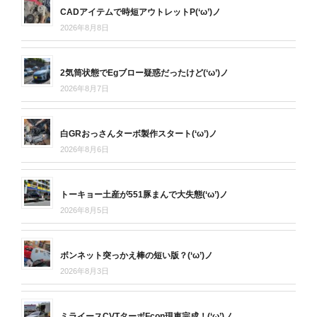
CADアイテムで時短アウトレットP(‘ω’)ノ
2026年8月8日
2気筒状態でEgブロー疑惑だったけど(‘ω’)ノ
2026年8月7日
白GRおっさんターボ製作スタート(‘ω’)ノ
2026年8月6日
トーキョー土産が551豚まんで大失態(‘ω’)ノ
2026年8月5日
ボンネット突っかえ棒の短い版？(‘ω’)ノ
2026年8月3日
ミライースCVTターボFcon現車完成！(‘ω’)ノ