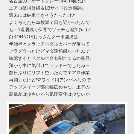
名古屋のアゲートグレーGBC14園児は
エアロ破損修繕＆LBサイド改造順調♪
週末には納車できそうだったけど
よく考えたら車検満了日も近かったんで
も～1週居残り保育でソッチも追加(‘ω’)ノ
白KORNOSおっさんターボ園児は
年始早々クラッチペダルカバーが落ちて
フラグ立ったけどマダ違和感あったんで
確認するとペダル土台も割れてるの発見。
預かり中に気付けてラッキーでしたね～
数日ぶりにリフト空いたんでエアロ作業
再開したけどS2ワイド用アンパネなので
アップスイープ部の幅広めやな。上下の
高低差は少さいから気圧変化は少ないか