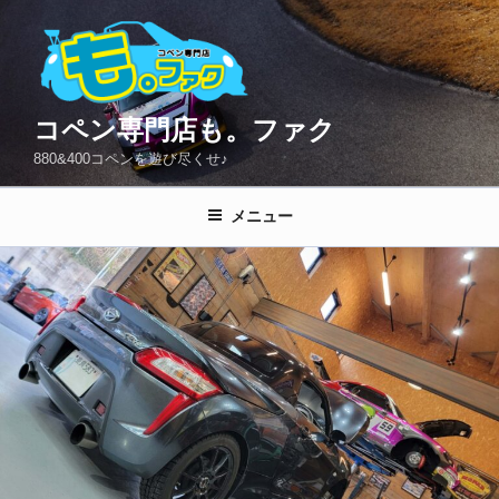
コ
ン
テ
ン
ツ
コペン専門店も。ファク
へ
880&400コペンを遊び尽くせ♪
ス
キ
メニュー
ッ
プ