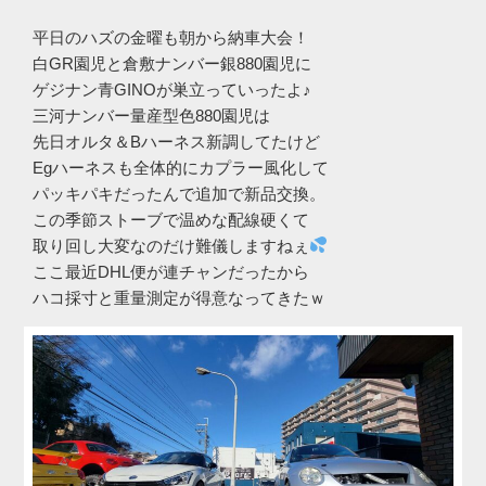
平日のハズの金曜も朝から納車大会！
白GR園児と倉敷ナンバー銀880園児に
ゲジナン青GINOが巣立っていったよ♪
三河ナンバー量産型色880園児は
先日オルタ＆Bハーネス新調してたけど
Egハーネスも全体的にカプラー風化して
パッキパキだったんで追加で新品交換。
この季節ストーブで温めな配線硬くて
取り回し大変なのだけ難儀しますねぇ
ここ最近DHL便が連チャンだったから
ハコ採寸と重量測定が得意なってきたｗ