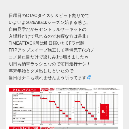
日曜日のCTACタイスケ＆ピット割りでて
いよいよ2026Attackシーズン始まる感じ。
自由見学だからセントラルサーキットの
入場料だけで見れるのでお暇な方は是非♪
TIMEATTACK号は昨日届いたCFラボ製
FRPアップスイープ施工して準備完了(‘ω’)ノ
コノ見た目だけで楽しみ1つ増えましたｗ
明日も納車ラッシュなので前日走行ナシ！
年末年始とダメ出ししといたので
当日はナニも壊れませんよう祈ってます