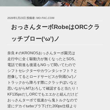
投
2026年1月23日
投稿者:
MO-FAC.COM
稿
おっさんターボRobeはORCクラ
日:
ッチブロー(‘ω’)ノ
奈良＃のKRONOSおっさんターボ園児は
走行中に全く駆動力が無くなったとSOS。
電話で前進も後退もNGって聞いてたので
シフトセレクターやカウンタシャフト？と
想像してるとロードサービスが到着(‘ω’)ノ
トラックから降ろす際にクラッチぽいなと
思いながらMTおろして確認すると当たり！
KF135psだしORCでもエエかと組んだけど
おっさんターボて低速から鬼トルクなので
逆にデカイturboブラ下げた200ps仕様より