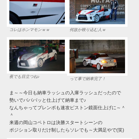
コレはホンマモンｗｗ
何故か映り込む人ｗ
夜でも目立つね♪
って事で納車完了！
ま～～今日も納車ラッシュの入庫ラッシュだったので
勢いでバババッと仕上げて納車まで♪
なんちゃってブレンボも速攻ピストン鏡面仕上げに～＾
＾
来週の岡山コペトロは決勝スタートシーンの
ポジション取りだけ制したらソレでも～大満足やで(笑)