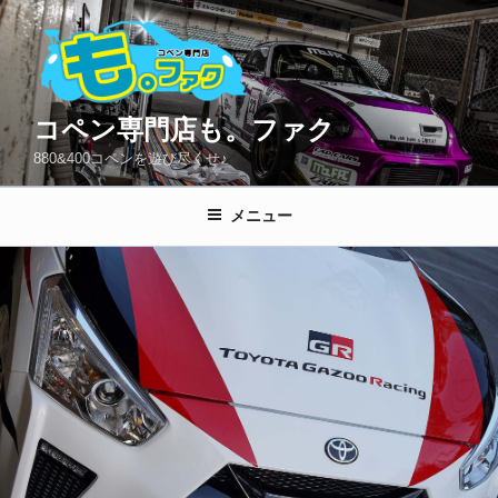
コ
ン
テ
ン
ツ
コペン専門店も。ファク
へ
880&400コペンを遊び尽くせ♪
ス
キ
メニュー
ッ
プ