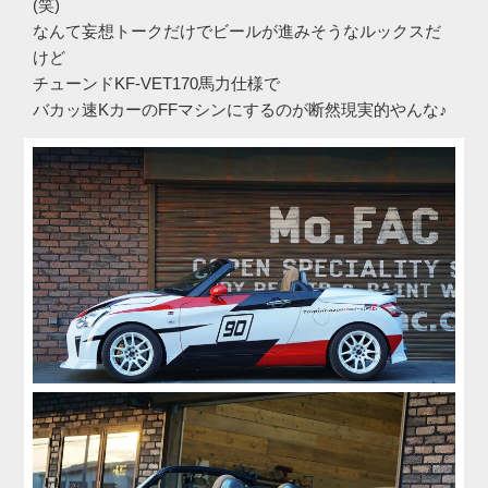
(笑)
なんて妄想トークだけでビールが進みそうなルックスだ
けど
チューンドKF-VET170馬力仕様で
バカッ速KカーのFFマシンにするのが断然現実的やんな♪