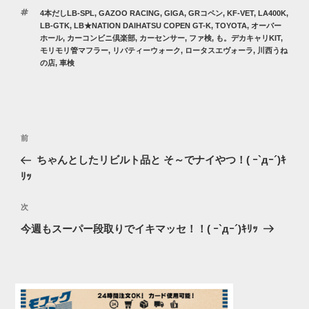
テ
タ
4本だしLB-SPL
,
GAZOO RACING
,
GIGA
,
GRコペン
,
KF-VET
,
LA400K
,
ゴ
グ
LB-GTK
,
LB★NATION DAIHATSU COPEN GT-K
,
TOYOTA
,
オーバー
リ
ホール
,
カーコンビニ倶楽部
,
カーセンサー
,
ファ検
,
も。デカキャリKIT
,
ー
モリモリ管マフラー
,
リバティーウォーク
,
ロータスエヴォーラ
,
川西うね
の店
,
車検
投
過
前
稿
去
ちゃんとしたリビルト品と そ～でナイやつ！( ｰ`дｰ´)ｷ
ナ
の
ﾘｯ
ビ
投
稿
ゲ
次
次
の
ー
今週もスーパー段取りでイキマッセ！！( ｰ`дｰ´)ｷﾘｯ
投
シ
稿
ョ
ン