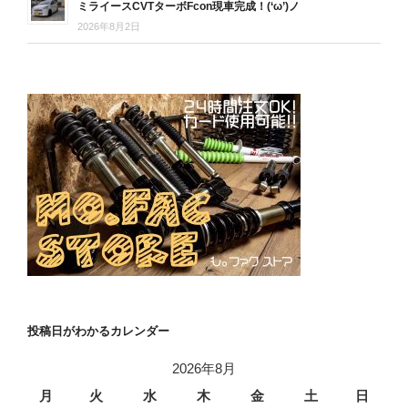
ミライースCVTターボFcon現車完成！(‘ω’)ノ
2026年8月2日
投稿日がわかるカレンダー
2026年8月
月
火
水
木
金
土
日