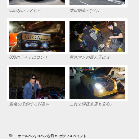
Candyレッドも～
本日納車～(*^^)v
880のライトはコレ！
黄色マンの目ん玉にｗ
風俗の予約するW君ｗ
これで深夜来店も安心♪
カ
オールペン
,
コペンな日々
,
ボディ＆ペイント