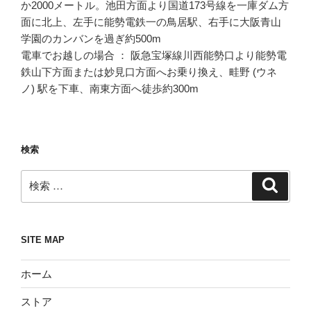
か2000メートル。池田方面より国道173号線を一庫ダム方
面に北上、左手に能勢電鉄一の鳥居駅、右手に大阪青山
学園のカンバンを過ぎ約500m
電車でお越しの場合 ： 阪急宝塚線川西能勢口より能勢電
鉄山下方面または妙見口方面へお乗り換え、畦野 (ウネ
ノ) 駅を下車、南東方面へ徒歩約300m
検索
検
検
索
索:
SITE MAP
ホーム
ストア