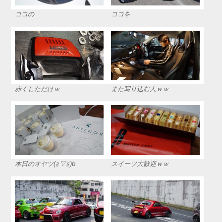
ココの
ココを
赤くしただけｗ
また写り込む人ｗｗ
スイーツ大歓迎ｗｗ
本日のオヤツ(≧▽≦)b