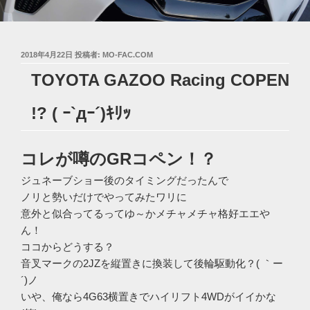
投
2018年4月22日
投稿者:
MO-FAC.COM
稿
TOYOTA GAZOO Racing COPEN
日:
!? ( ｰ`дｰ´)ｷﾘｯ
コレが噂のGRコペン！？
ジュネーブショー後のタイミングだったんで
ノリと勢いだけでやってみたワリに
意外と似合ってるってゆ～かメチャメチャ格好エエや
ん！
ココからどうする？
音叉マークの2JZを縦置きに換装して後輪駆動化？( ｀ー
´)ノ
いや、俺なら4G63横置きでハイリフト4WDがイイかな