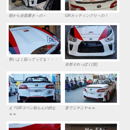
朝から全面磨き～の～
GRカッティングり～の！
勢いよく貼ってっても・・・
全然それっぽく(笑)
え？GRコペン知らんの的な
皆でニヤニヤｗｗ
ｗｗ