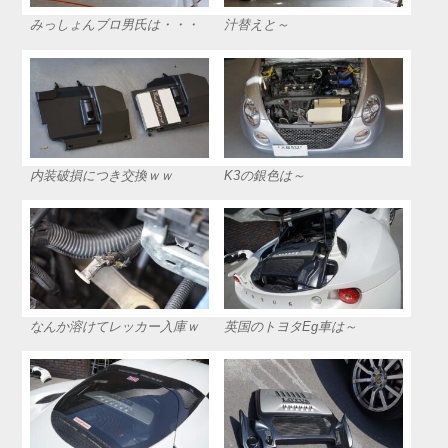
みっしょんブロ男氏は・・・
汁替えと～
内装破損につき交換ｗｗ
K3の銀色は～
なんか溶けてレッカー入庫ｗ
英国のトヨタEg車は～