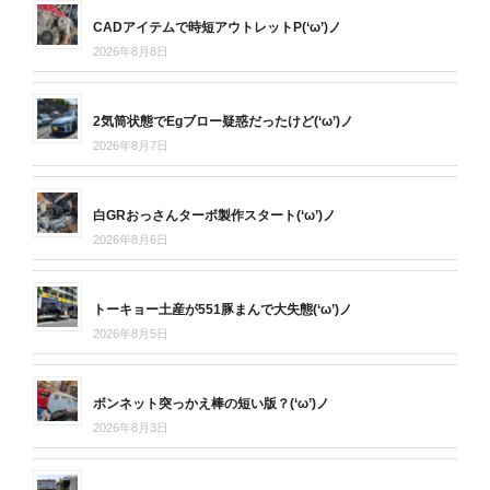
CADアイテムで時短アウトレットP(‘ω’)ノ
2026年8月8日
2気筒状態でEgブロー疑惑だったけど(‘ω’)ノ
2026年8月7日
白GRおっさんターボ製作スタート(‘ω’)ノ
2026年8月6日
トーキョー土産が551豚まんで大失態(‘ω’)ノ
2026年8月5日
ボンネット突っかえ棒の短い版？(‘ω’)ノ
2026年8月3日