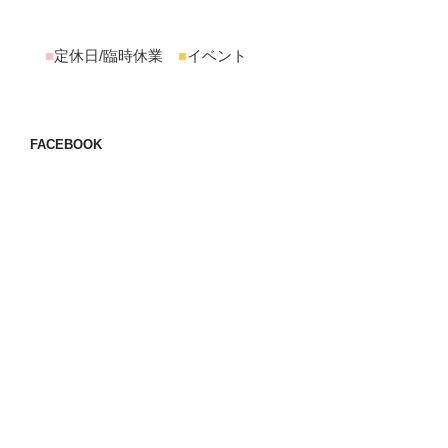
■
定休日/臨時休業
■
イベント
FACEBOOK