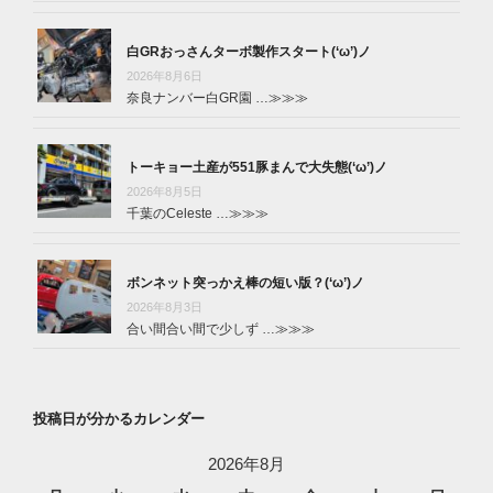
白GRおっさんターボ製作スタート(‘ω’)ノ
2026年8月6日
奈良ナンバー白GR園 …
≫≫≫
トーキョー土産が551豚まんで大失態(‘ω’)ノ
2026年8月5日
千葉のCeleste …
≫≫≫
ボンネット突っかえ棒の短い版？(‘ω’)ノ
2026年8月3日
合い間合い間で少しず …
≫≫≫
投稿日が分かるカレンダー
2026年8月