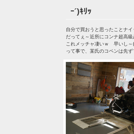
ｰ´)ｷﾘｯ
自分で買おうと思ったことナイ
だってぇ～近所にコンナ超高級
これメッチャ凄いｗ 早いし～(*
って事で、某氏のコペンは先ず