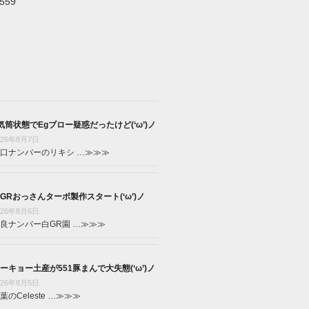
5559
気筒状態でEgブロー疑惑だったけど(‘ω’)ノ
026年8月7日
口ナンバーのリキシ …
≫≫≫
GRおっさんターボ製作スタート(‘ω’)ノ
026年8月6日
良ナンバー白GR園 …
≫≫≫
ーキョー土産が551豚まんで大失態(‘ω’)ノ
026年8月5日
葉のCeleste …
≫≫≫