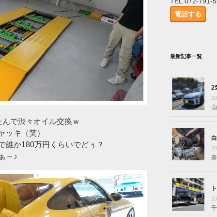
TEL.072-791-
電話する
最新記事一覧
2
2
山
たんで渋々オイル交換ｗ
ャッキ（笑）
白
で誰か180万円くらいでどぅ？
2
ぁ～♪
奈
ト
2
千