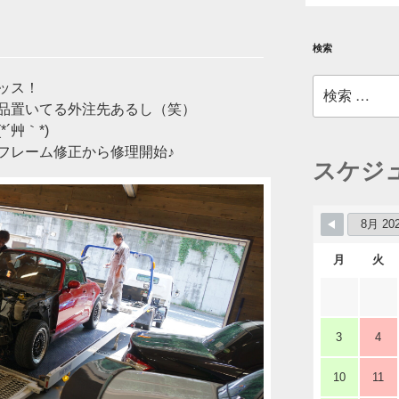
検索
検
ッス！
索:
品置いてる外注先あるし（笑）
´艸｀*)
フレーム修正から修理開始♪
スケジ
月
火
3
4
10
11