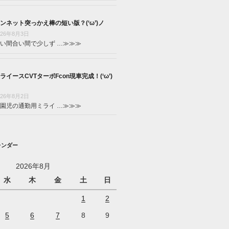
ンネット突っかえ棒の短い版？(‘ω’)ノ
026年8月3日
い間合い間で少しず …
≫≫≫
ライースCVTターボFcon現車完成！(‘ω’)
026年8月2日
園児の通勤用ミライ …
≫≫≫
レンダー
2026年8月
水
木
金
土
日
1
2
5
6
7
8
9