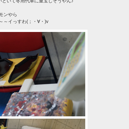
いといて冬用代車に重宝しそうやん♪
モンやら
～イっすわ(；・∀・)v