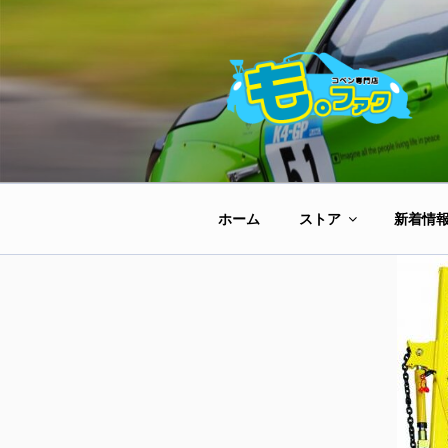
コ
ン
テ
ン
ツ
へ
ス
キ
ッ
ホーム
ストア
新着情
プ