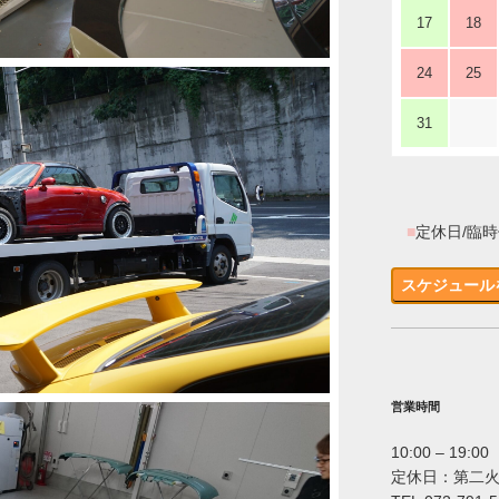
17
18
24
25
31
■
定休日/臨
スケジュール
営業時間
10:00 – 19:00
定休日：第二