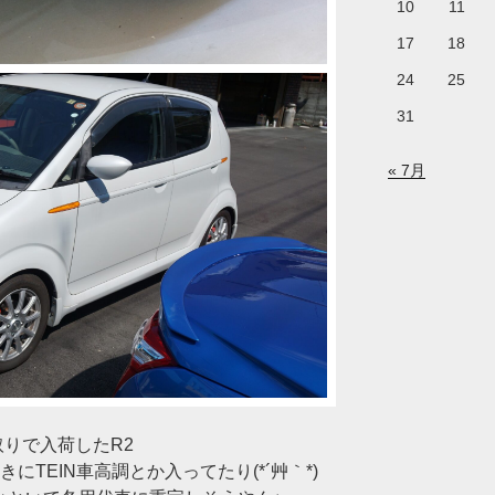
10
11
17
18
24
25
31
« 7月
りで入荷したR2
にTEIN車高調とか入ってたり(*´艸｀*)