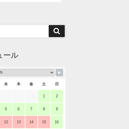
検
索
ュール
水
木
金
土
日
1
2
5
6
7
8
9
12
13
14
15
16