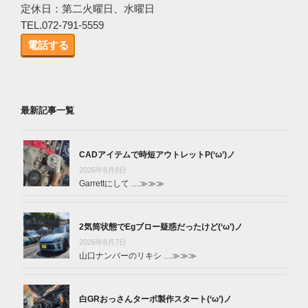
定休日：第二火曜日、水曜日
TEL.072-791-5559
電話する
最新記事一覧
CADアイテムで時短アウトレットP(‘ω’)ノ
2026年8月8日
Garrettにして …
≫≫≫
2気筒状態でEgブロー疑惑だったけど(‘ω’)ノ
2026年8月7日
山口ナンバーのリキシ …
≫≫≫
白GRおっさんターボ製作スタート(‘ω’)ノ