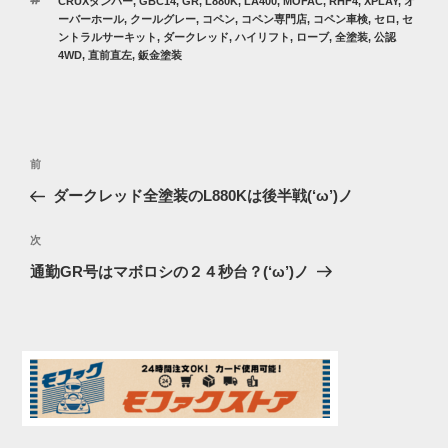
タ
CRUXダンパー
,
GBC14
,
GR
,
L880K
,
LA400
,
MOFAC
,
RHF4
,
XPLAY
,
オ
ゴ
グ
ーバーホール
,
クールグレー
,
コペン
,
コペン専門店
,
コペン車検
,
セロ
,
セ
リ
ントラルサーキット
,
ダークレッド
,
ハイリフト
,
ローブ
,
全塗装
,
公認
ー
4WD
,
直前直左
,
鈑金塗装
投
過
前
稿
去
ダークレッド全塗装のL880Kは後半戦(‘ω’)ノ
ナ
の
ビ
投
次
次
稿
ゲ
の
通勤GR号はマボロシの２４秒台？(‘ω’)ノ
投
ー
稿
シ
ョ
ン