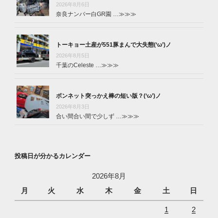
2026年8月6日
奈良ナンバー白GR園 …
≫≫≫
トーキョー土産が551豚まんで大失態(‘ω’)ノ
2026年8月5日
千葉のCeleste …
≫≫≫
ボンネット突っかえ棒の短い版？(‘ω’)ノ
2026年8月3日
合い間合い間で少しず …
≫≫≫
投稿日が分かるカレンダー
2026年8月
月
火
水
木
金
土
日
1
2