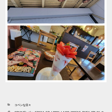
カ
コペンな日々
テ