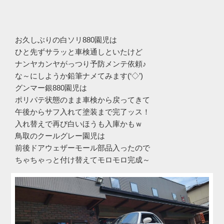
お久しぶりの白ソリ880園児は
ひと先ずサラッと車検通しといたけど
ナンヤカンヤがっつり予防メンテ依頼♪
な～にしようか鉛筆ナメてみます(‘◇’)ゞ
グンマー銀880園児は
ポリパテ状態のまま車検から戻ってきて
午後からサフ入れて塗装まで完了ッス！
入れ替えで再び白いほうも入庫かもｗ
鳥取のクールグレー園児は
前後ドアウェザーモール部品入ったので
ちゃちゃっと付け替えてモロモロ完成～