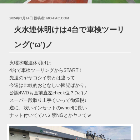
投
2024年3月14日
投稿者:
MO-FAC.COM
稿
火水連休明けは4台で車検ツーリ
日:
ング(‘ω’)ノ
火曜水曜連休明けは
4台で車検ツーリングからSTART！
先週のヤヤコシイ勢とは違って
今週は比較的おとなしい園児ばかり。
公認4WDも直前直左check位？(‘ω’)ノ
スーパー段取り上手くいって御満悦♪
逆に、浅いインセットのwheelに長い
ナット付いててハミ禁NGとかヤメてｗ