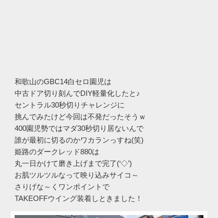
和歌山のGBC14白セロ園児は
中古ドア切り刻んでDIY軽量化したと♪
セントラル30秒切りチャレンジに
挑んでみたけど今回は不発だったそうｗ
400園児勢ではマダ30秒切り居ないんで
誰が最初に切るのかワカランっすね(笑)
姫路のダークレッド880は
丸一日かけて磨き上げまで完了(‘◇’)ゞ
お肌ツルツルなって映り込みサイコ～
さりげな～くワンポイントで
TAKEOFFウイング装着しときました！