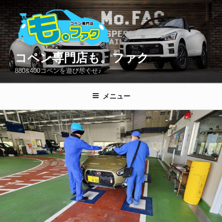
コ
ン
テ
ン
ツ
コペン専門店も。ファク
へ
880&400コペンを遊び尽くせ♪
ス
キ
メニュー
ッ
プ