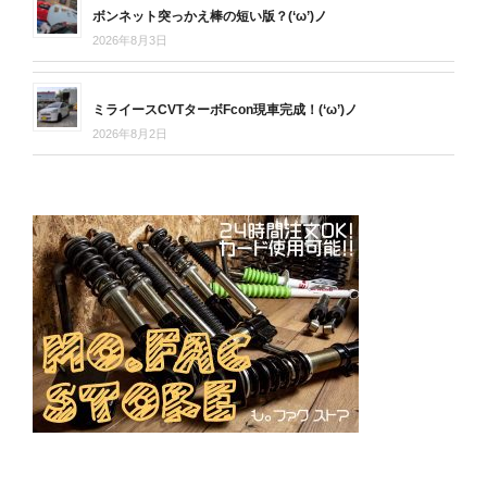
ボンネット突っかえ棒の短い版？(‘ω’)ノ
2026年8月3日
ミライースCVTターボFcon現車完成！(‘ω’)ノ
2026年8月2日