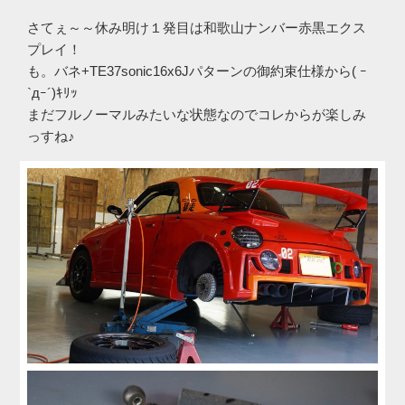
さてぇ～～休み明け１発目は和歌山ナンバー赤黒エクス
プレイ！
も。バネ+TE37sonic16x6Jパターンの御約束仕様から( ｰ
`дｰ´)ｷﾘｯ
まだフルノーマルみたいな状態なのでコレからが楽しみ
っすね♪