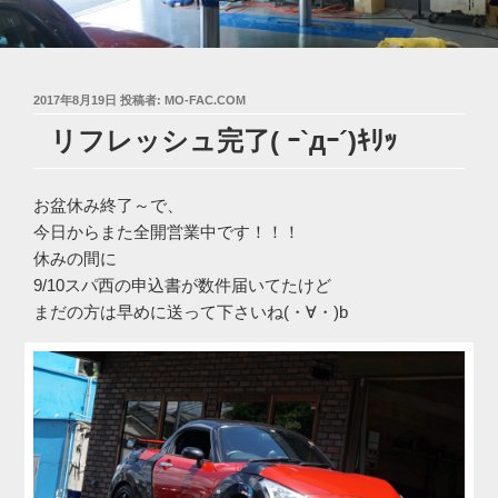
投
2017年8月19日
投稿者:
MO-FAC.COM
稿
リフレッシュ完了( ｰ`дｰ´)ｷﾘｯ
日:
お盆休み終了～で、
今日からまた全開営業中です！！！
休みの間に
9/10スパ西の申込書が数件届いてたけど
まだの方は早めに送って下さいね(・∀・)b