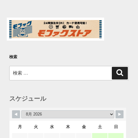
稿
シ
ョ
ン
検索
検
検
索
索:
スケジュール
月
火
水
木
金
土
日