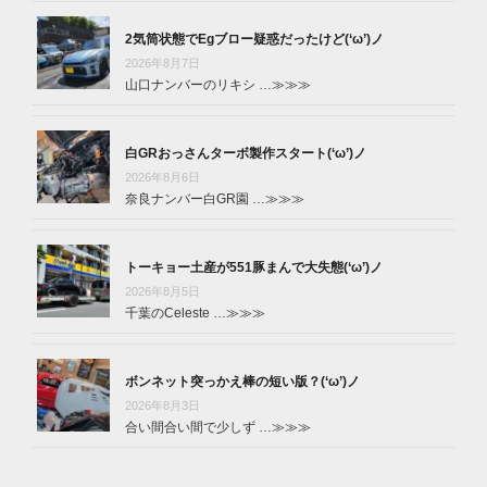
2気筒状態でEgブロー疑惑だったけど(‘ω’)ノ
2026年8月7日
山口ナンバーのリキシ …
≫≫≫
白GRおっさんターボ製作スタート(‘ω’)ノ
2026年8月6日
奈良ナンバー白GR園 …
≫≫≫
トーキョー土産が551豚まんで大失態(‘ω’)ノ
2026年8月5日
千葉のCeleste …
≫≫≫
ボンネット突っかえ棒の短い版？(‘ω’)ノ
2026年8月3日
合い間合い間で少しず …
≫≫≫