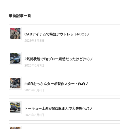
最新記事一覧
CADアイテムで時短アウトレットP(‘ω’)ノ
2026年8月8日
2気筒状態でEgブロー疑惑だったけど(‘ω’)ノ
2026年8月7日
白GRおっさんターボ製作スタート(‘ω’)ノ
2026年8月6日
トーキョー土産が551豚まんで大失態(‘ω’)ノ
2026年8月5日