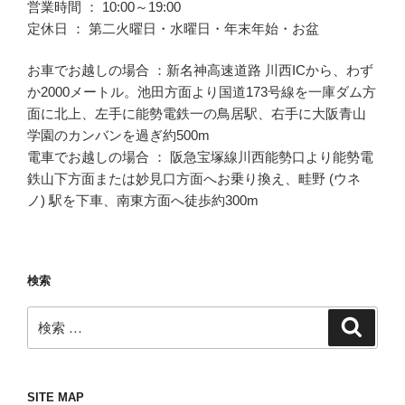
営業時間 ： 10:00～19:00
定休日 ： 第二火曜日・水曜日・年末年始・お盆
お車でお越しの場合 ：新名神高速道路 川西ICから、わず
か2000メートル。池田方面より国道173号線を一庫ダム方
面に北上、左手に能勢電鉄一の鳥居駅、右手に大阪青山
学園のカンバンを過ぎ約500m
電車でお越しの場合 ： 阪急宝塚線川西能勢口より能勢電
鉄山下方面または妙見口方面へお乗り換え、畦野 (ウネ
ノ) 駅を下車、南東方面へ徒歩約300m
検索
検
検
索
索:
SITE MAP