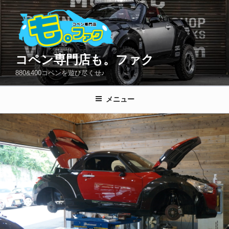
コ
ン
テ
ン
ツ
コペン専門店も。ファク
へ
880&400コペンを遊び尽くせ♪
ス
キ
メニュー
ッ
プ