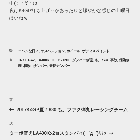
中(；・∀・)b
夜はK4GP打ち上げ～があったりと賑やかな感じの土曜日
ぽいねｗ
カ
コペンな日々
,
サスペンション
,
ホイール
,
ボディ＆ペイント
テ
タ
16Ｘ6J+42
,
LA400K
,
TE37SONIC
,
ダンパー修理
,
も。バネ
,
事故
,
保険修
ゴ
グ
理
,
和歌山ナンバー
,
奈良ナンバー
リ
ー
投
過
前
稿
去
2017K4GP夏＃880 も。ファク弾丸レーシングチーム
ナ
の
ビ
投
次
次
稿
ゲ
の
ターボ替えLA400Kx2台スタンバイ( ｰ`дｰ´)ｷﾘｯ
投
ー