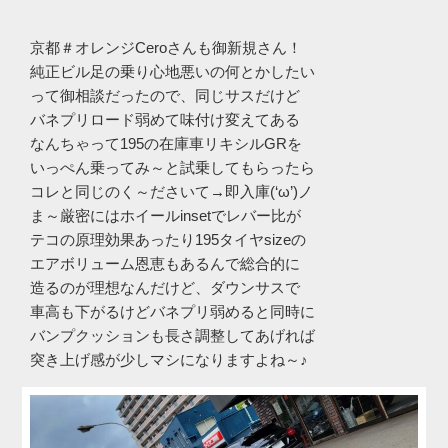
京都＃オレンジCeroさんも御新規さん！
純正ビル足の乗り心地悪いの何とかしたい
って御相談だったので、同じサスだけど
バネプリロード弱めて味付け変えてある
なんちゃって195の在庫車リキシルGRを
いっぺん乗ってみ～と試乗してもらったら
コレと同じのく～ださいて→即入庫(‘ω’)ノ
ま～厳密にはホイールinsetでレバー比が
テコの原理効果あったり195タイヤsizeの
エアボリューム恩恵もあるんで総合的に
造るのが理想なんだけど、ダウンサスで
車高も下がるけどバネプリ弱めると同時に
バンプクッションも長さ調整してあげれば
突き上げ感が少しマシになりますよね～♪