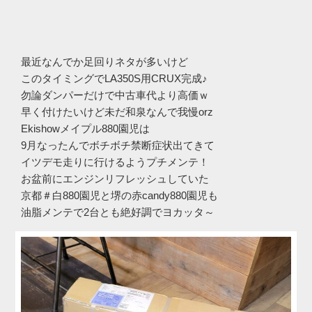
最近なんでか足回りネタが多いけど
このタイミングでLA350S用CRUX完成♪
勿論ダンパーだけで中古車代より高価ｗ
早く付けたいけど未だ和泉なんで我慢orz
Ekishowメイプル880園児は
9月なったんでボチボチ禁断症状出てきて
イツデモ走りに行けるようプチメンテ！
お盆前にエンジンリフレッシュしていた
京都＃白880園児と堺の赤candy880園児も
油脂メンテで2台とも絶好調でヨカッタ～