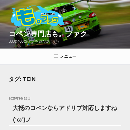
コ
ン
テ
ン
ツ
コペン専門店も。ファク
へ
880&400コペンを遊び尽くせ♪
ス
キ
メニュー
ッ
プ
タグ:
TEIN
投
2025年9月15日
稿
大抵のコペンならアドリブ対応しますね
日:
(‘ω’)ノ