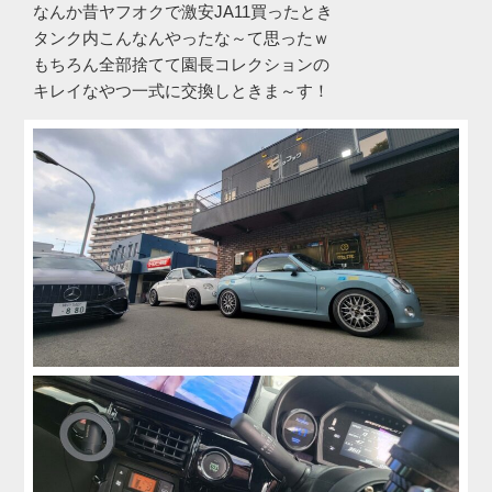
なんか昔ヤフオクで激安JA11買ったとき
タンク内こんなんやったな～て思ったｗ
もちろん全部捨てて園長コレクションの
キレイなやつ一式に交換しときま～す！