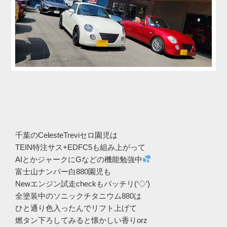
千葉のCelesteTreviセロ園児は
TEIN特注サス+EDFC5も組み上がって
AIとかジャークにGなどの機能勉強中
富士山ナンバー白880園児も
Newエンジン試走checkもバッチリ(‘◇’)ゞ
全塗装中のソニックチタニウム880は
ひと通り色入ったんでリフト上げて
燃タン下ろしてみると懐かしい香りorz