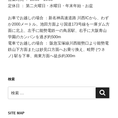
定休日 ： 第二火曜日・水曜日・年末年始・お盆
お車でお越しの場合 ：新名神高速道路 川西ICから、わず
か2000メートル。池田方面より国道173号線を一庫ダム方
面に北上、左手に能勢電鉄一の鳥居駅、右手に大阪青山
学園のカンバンを過ぎ約500m
電車でお越しの場合 ： 阪急宝塚線川西能勢口より能勢電
鉄山下方面または妙見口方面へお乗り換え、畦野 (ウネ
ノ) 駅を下車、南東方面へ徒歩約300m
検索
検
検
索
索:
SITE MAP