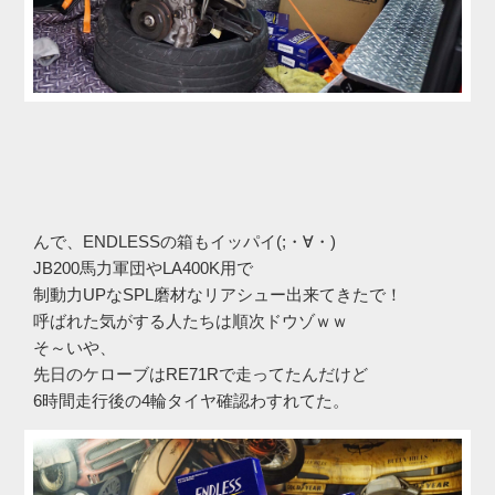
んで、ENDLESSの箱もイッパイ(;・∀・)
JB200馬力軍団やLA400K用で
制動力UPなSPL磨材なリアシュー出来てきたで！
呼ばれた気がする人たちは順次ドウゾｗｗ
そ～いや、
先日のケローブはRE71Rで走ってたんだけど
6時間走行後の4輪タイヤ確認わすれてた。