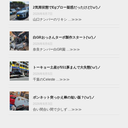
2気筒状態でEgブロー疑惑だったけど(‘ω’)ノ
2026年8月7日
山口ナンバーのリキシ …
≫≫≫
白GRおっさんターボ製作スタート(‘ω’)ノ
2026年8月6日
奈良ナンバー白GR園 …
≫≫≫
トーキョー土産が551豚まんで大失態(‘ω’)ノ
2026年8月5日
千葉のCeleste …
≫≫≫
ボンネット突っかえ棒の短い版？(‘ω’)ノ
2026年8月3日
合い間合い間で少しず …
≫≫≫