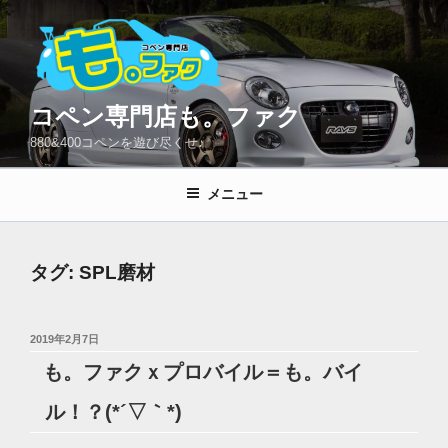
コ
ン
テ
ン
ツ
コペン専門店も。ファク
へ
880&400コペンを遊び尽くせ♪
ス
キ
メニュー
ッ
プ
タグ:
SPL磨材
投
2019年2月7日
稿
も。ファクｘプロバイル＝も。バイ
日:
ル！？(*´▽｀*)