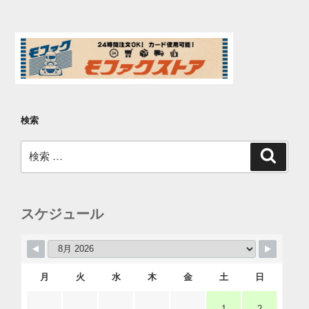
検索
検
検
索
索:
スケジュール
月
火
水
木
金
土
日
1
2