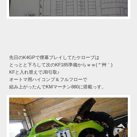
先日のK4GPで煙幕プレイしてたケローブは
とっとと下ろして次のKF185準備からｗｗ( *´艸｀)
KFと入れ替えでJB引取♪
オートマ用ハイコンプ＆フルフローで
組み上がったんでKMマーチン880に搭載っす。