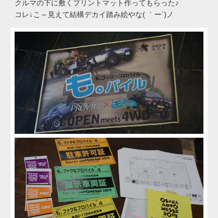
クルマの下に敷くプリントマット作ってもらった♪
コレ↓こ～見えて結構デカイ踏み絵やな( ｀ー´)ノ