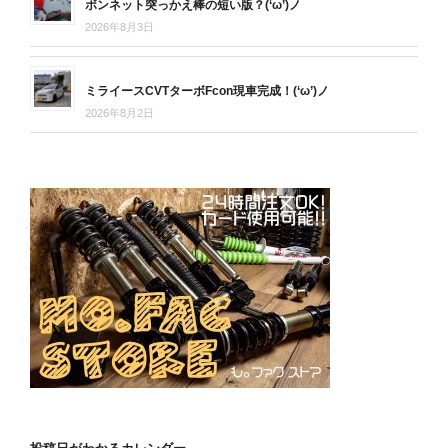
ボンネット突っかえ棒の短い版？(‘ω’)ノ
2026年8月3日
ミライースCVTターボFcon現車完成！(‘ω’)ノ
2026年8月2日