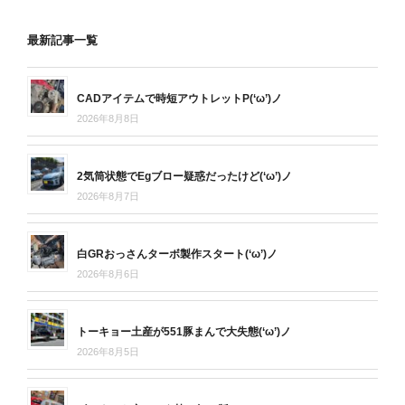
最新記事一覧
CADアイテムで時短アウトレットP(‘ω’)ノ
2026年8月8日
2気筒状態でEgブロー疑惑だったけど(‘ω’)ノ
2026年8月7日
白GRおっさんターボ製作スタート(‘ω’)ノ
2026年8月6日
トーキョー土産が551豚まんで大失態(‘ω’)ノ
2026年8月5日