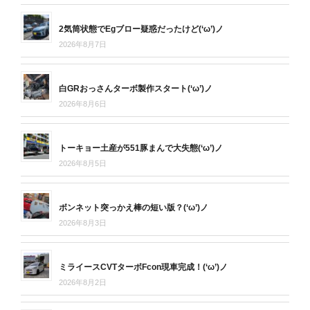
2気筒状態でEgブロー疑惑だったけど(‘ω’)ノ
2026年8月7日
白GRおっさんターボ製作スタート(‘ω’)ノ
2026年8月6日
トーキョー土産が551豚まんで大失態(‘ω’)ノ
2026年8月5日
ボンネット突っかえ棒の短い版？(‘ω’)ノ
2026年8月3日
ミライースCVTターボFcon現車完成！(‘ω’)ノ
2026年8月2日