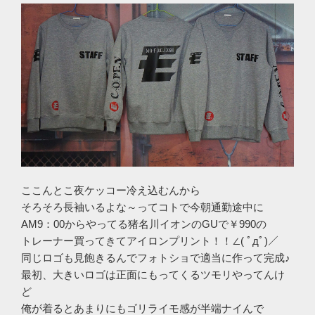
ここんとこ夜ケッコー冷え込むんから
そろそろ長袖いるよな～ってコトで今朝通勤途中に
AM9：00からやってる猪名川イオンのGUで￥990の
トレーナー買ってきてアイロンプリント！！∠( ﾟдﾟ)／
同じロゴも見飽きるんでフォトショで適当に作って完成♪
最初、大きいロゴは正面にもってくるツモリやってんけ
ど
俺が着るとあまりにもゴリライモ感が半端ナイんで