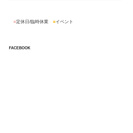
■
定休日/臨時休業
■
イベント
FACEBOOK