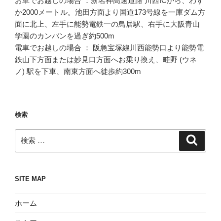
お車でお越しの場合 ：新名神高速道路 川西ICから、わず
か2000メートル。池田方面より国道173号線を一庫ダム方
面に北上、左手に能勢電鉄一の鳥居駅、右手に大阪青山
学園のカンバンを過ぎ約500m
電車でお越しの場合 ： 阪急宝塚線川西能勢口より能勢電
鉄山下方面または妙見口方面へお乗り換え、畦野 (ウネ
ノ) 駅を下車、南東方面へ徒歩約300m
検索
検
検
索
索:
SITE MAP
ホーム