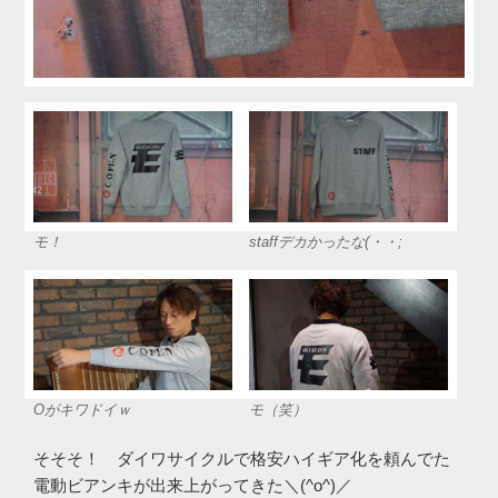
モ！
staffデカかったな(・・;
Oがキワドイｗ
モ（笑）
そそそ！ ダイワサイクルで格安ハイギア化を頼んでた
電動ビアンキが出来上がってきた＼(^o^)／