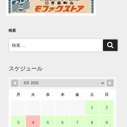
検索
検
検
索
索:
スケジュール
月
火
水
木
金
土
日
1
2
3
4
5
6
7
8
9