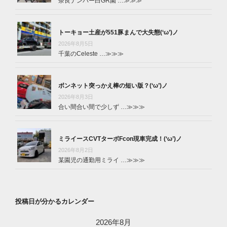
奈良ナンバー白GR園 …
≫≫≫
トーキョー土産が551豚まんで大失態(‘ω’)ノ
2026年8月5日
千葉のCeleste …
≫≫≫
ボンネット突っかえ棒の短い版？(‘ω’)ノ
2026年8月3日
合い間合い間で少しず …
≫≫≫
ミライースCVTターボFcon現車完成！(‘ω’)ノ
2026年8月2日
某園児の通勤用ミライ …
≫≫≫
投稿日が分かるカレンダー
2026年8月