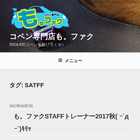
コ
ン
テ
ン
ツ
コペン専門店も。ファク
へ
880&400コペンを遊び尽くせ♪
ス
キ
メニュー
ッ
プ
タグ:
SATFF
投
2017年10月7日
稿
も。ファクSTAFFトレーナー2017秋( ｰ`д
日:
ｰ´)ｷﾘｯ