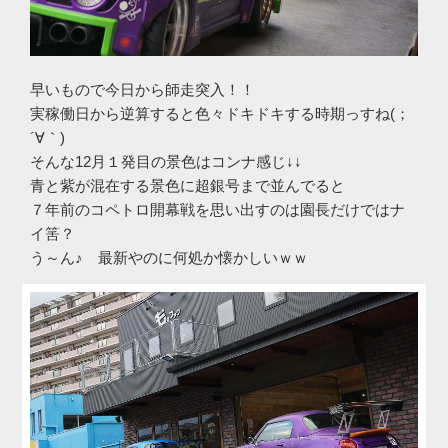
早いもので今日から師走突入！！
実稼働日から逆算すると色々ドキドキする時期っすね(；
´∀｀)
そんな12月１発目の景色はコンナ感じ↓↓
青と紫が混在する景色に超銀号まで並んでると
７年前のコペトロ開幕戦を思い出すのは園長だけではナ
イ筈？
う～ん♪ 最新やのに何処か懐かしいｗｗ