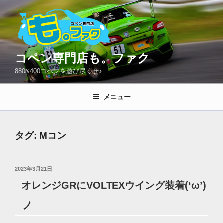
コ
ン
テ
ン
ツ
コペン専門店も。ファク
へ
880&400コペンを遊び尽くせ♪
ス
キ
メニュー
ッ
プ
タグ:
Mコン
投
2023年3月21日
稿
オレンジGRにVOLTEXウイング装着(‘ω’)
日:
ノ