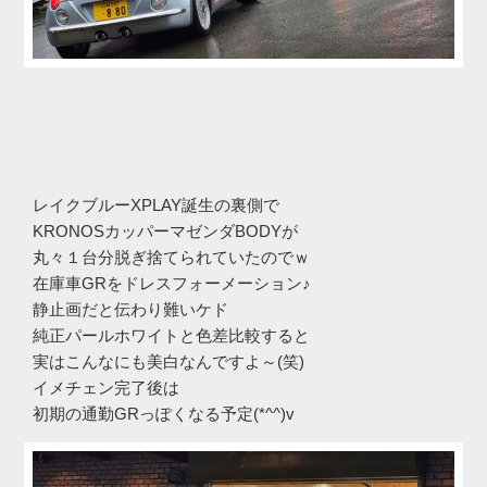
レイクブルーXPLAY誕生の裏側で
KRONOSカッパーマゼンダBODYが
丸々１台分脱ぎ捨てられていたのでｗ
在庫車GRをドレスフォーメーション♪
静止画だと伝わり難いケド
純正パールホワイトと色差比較すると
実はこんなにも美白なんですよ～(笑)
イメチェン完了後は
初期の通勤GRっぽくなる予定(*^^)v