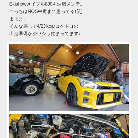
Ekishowメイプル880も油脂メンテ。
こっちはNOS中毒まで患ってる(笑)
ままま、
そんな感じで4/23Kcarコペトロの
出走準備がジワジワ始まってます♪