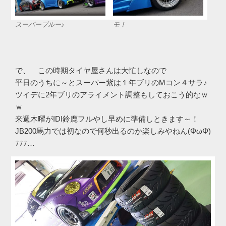
スーパーブルー♪
モ！
で、 この時期タイヤ屋さんは大忙しなので
平日のうちに～とスーパー紫は１年ブリのMコン４サラ♪
ツイデに2年ブリのアライメント調整もしておこう的なｗ
ｗ
来週木曜がIDI鈴鹿フルやし早めに準備しときます～！
JB200馬力では初なので何秒出るのか楽しみやねん(ΦωΦ)
ﾌﾌﾌ…