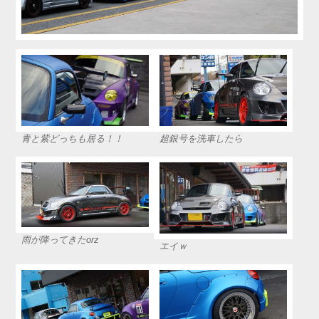
青と紫どっちも居る！！
超銀号を洗車したら
雨が降ってきたorz
エイｗ