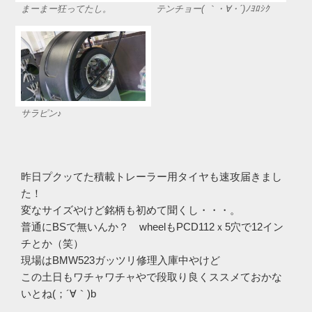
まーまー狂ってたし。
テンチョー( ｀・∀・´)ﾉﾖﾛｼｸ
サラピン♪
昨日プクッてた積載トレーラー用タイヤも速攻届きまし
た！
変なサイズやけど銘柄も初めて聞くし・・・。
普通にBSで無いんか？ wheelもPCD112ｘ5穴で12イン
チとか（笑）
現場はBMW523ガッツリ修理入庫中やけど
この土日もワチャワチャやで段取り良くススメておかな
いとね(；´∀｀)b