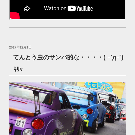
投
2017年12月1日
稿
てんとう虫のサンバ的な・・・・( ｰ`дｰ´)
日:
ｷﾘｯ