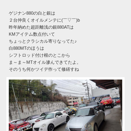
ゲジナン880の白と銀は
２台仲良くオイルメンテに(￣▽￣)b
昨年納めた超距離浅の銀880ATは
KMアイテム数点付いて
ちょっとクラシカル寄りなってた♪
白880MTのほうは
シフトロッド付け根のとこから
ま～ま～MTオイル滲んできてたよ。
そのうち何かツイデ作って修繕すね