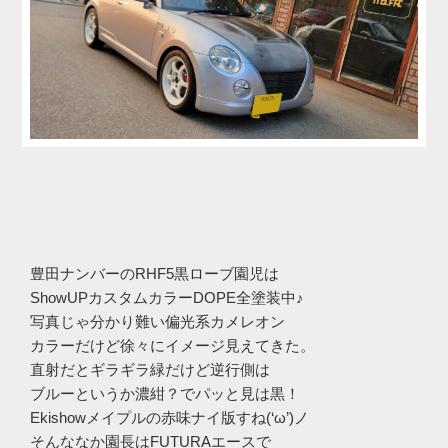
豊田ナンバーのRHF5黒ローブ園児は
ShowUPカスタムカラーDOPE全塗装中♪
写真じゃ分かり難い偏光系カメレオン
カラーだけど徐々にイメージ見えてきた。
直射だとギラギラ緑だけど逆行側は
ブルーというか濃紺？でパッと見は黒！
Ekishowメイプルの赤味ナイ版すね(‘ω’)ノ
そんななか園長はFUTURAエースで