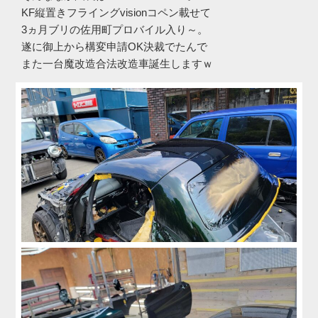
KF縦置きフライングvisionコペン載せて
3ヵ月ブリの佐用町プロバイル入り～。
遂に御上から構変申請OK決裁でたんで
また一台魔改造合法改造車誕生しますｗ