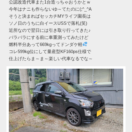
公認改造代車また1台造っちゃおうかとｗ
今年はナニも作らないゆ～てたのに(;^_^A
そうと決まればセッカチMYライフ園長は
ソノ日のうちに白イースUSSで落札(笑)
近所なので翌日には引き取り行ってきた♪
バラバラにする前に車重測ってみたけど
燃料半分あって669kgってドンダケ軽
コレ599kg位にして量産型KF160ps仕様で
仕上げたらま～ま～楽しい代車なるでな～