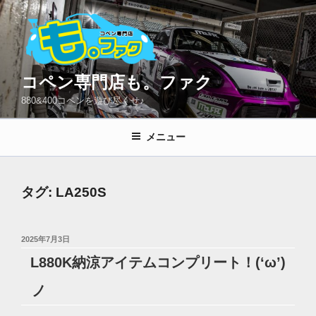
コ
ン
テ
ン
ツ
コペン専門店も。ファク
へ
880&400コペンを遊び尽くせ♪
ス
キ
メニュー
ッ
プ
タグ:
LA250S
投
2025年7月3日
稿
L880K納涼アイテムコンプリート！(‘ω’)
日:
ノ