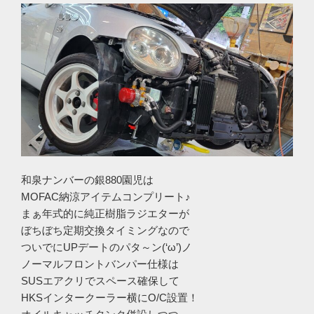
和泉ナンバーの銀880園児は
MOFAC納涼アイテムコンプリート♪
まぁ年式的に純正樹脂ラジエターが
ぼちぼち定期交換タイミングなので
ついでにUPデートのパタ～ン(‘ω’)ノ
ノーマルフロントバンパー仕様は
SUSエアクリでスペース確保して
HKSインタークーラー横にO/C設置！