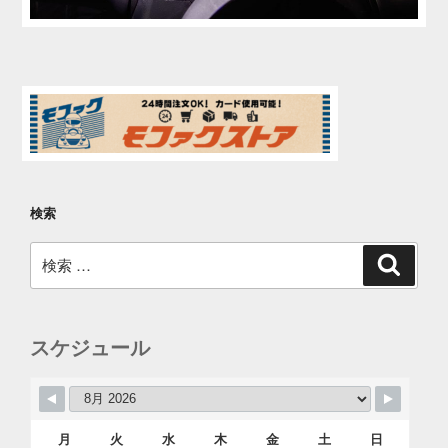
検索
検
検
索
索:
スケジュール
月
火
水
木
金
土
日