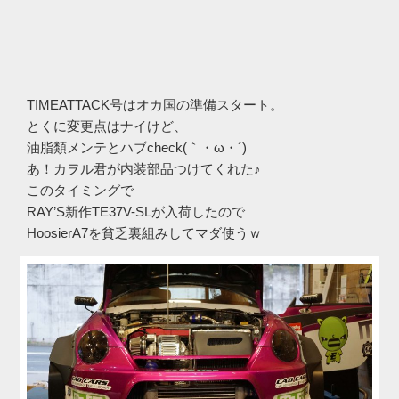
TIMEATTACK号はオカ国の準備スタート。
とくに変更点はナイけど、
油脂類メンテとハブcheck(｀・ω・´)ゞ
あ！カヲル君が内装部品つけてくれた♪
このタイミングで
RAY’S新作TE37V-SLが入荷したので
HoosierA7を貧乏裏組みしてマダ使うｗ