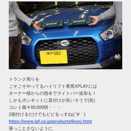
トランク周りを
ごそごそやってるハイリフト青黒XPLAYには
オーナー様からの指令でライトバー追加も！
しかもボンネットに直付けが良いそうで(笑)
コレ１個￥60,000弱・・・
2個付けるだけでもビビるっすね(;´∀｀)
https://www.ipf.co.jp/products/6xxrj.html
落っことさないように