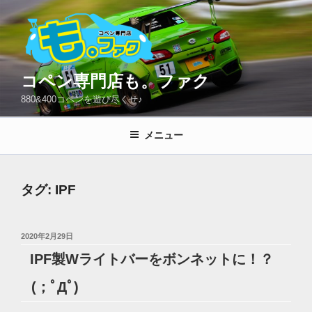
コ
ン
テ
ン
ツ
コペン専門店も。ファク
へ
880&400コペンを遊び尽くせ♪
ス
キ
メニュー
ッ
プ
タグ:
IPF
投
2020年2月29日
稿
IPF製Wライトバーをボンネットに！？
日:
(；ﾟДﾟ)