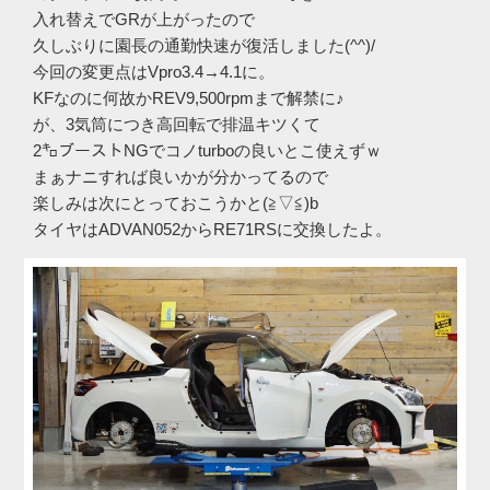
入れ替えでGRが上がったので
久しぶりに園長の通勤快速が復活しました(^^)/
今回の変更点はVpro3.4→4.1に。
KFなのに何故かREV9,500rpmまで解禁に♪
が、3気筒につき高回転で排温キツくて
2㌔ブーストNGでコノturboの良いとこ使えずｗ
まぁナニすれば良いかが分かってるので
楽しみは次にとっておこうかと(≧▽≦)b
タイヤはADVAN052からRE71RSに交換したよ。