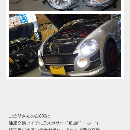
ご近所さんの白880は
油脂交換ツイデにDスポサイド追加(｀・ω・´)ゞ
純正ラジオアンテナが風化してたんで新品交換。