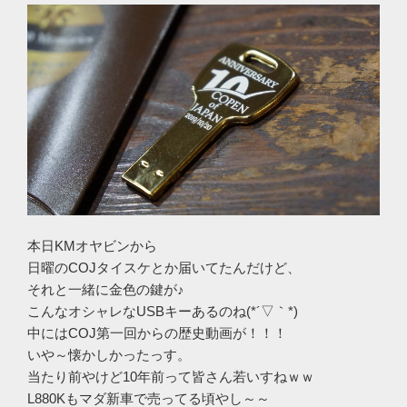
本日KMオヤビンから
日曜のCOJタイスケとか届いてたんだけど、
それと一緒に金色の鍵が♪
こんなオシャレなUSBキーあるのね(*´▽｀*)
中にはCOJ第一回からの歴史動画が！！！
いや～懐かしかったっす。
当たり前やけど10年前って皆さん若いすねｗｗ
L880Kもマダ新車で売ってる頃やし～～