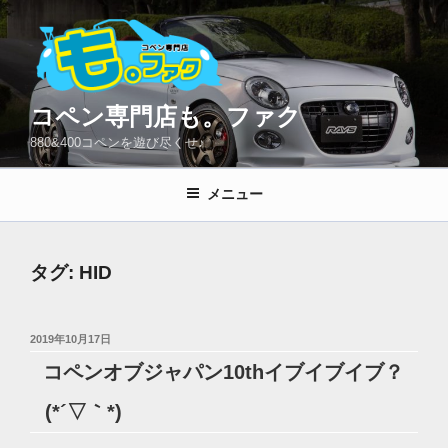
コ
ン
テ
ン
ツ
コペン専門店も。ファク
へ
880&400コペンを遊び尽くせ♪
ス
キ
メニュー
ッ
プ
タグ:
HID
投
2019年10月17日
稿
コペンオブジャパン10thイブイブイブ？
日:
(*´▽｀*)