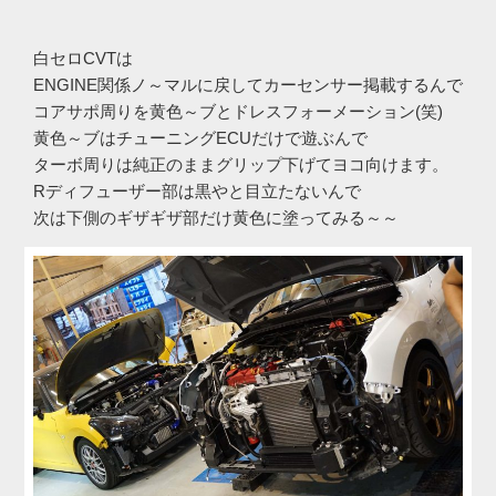
白セロCVTは
ENGINE関係ノ～マルに戻してカーセンサー掲載するんで
コアサポ周りを黄色～ブとドレスフォーメーション(笑)
黄色～ブはチューニングECUだけで遊ぶんで
ターボ周りは純正のままグリップ下げてヨコ向けます。
Rディフューザー部は黒やと目立たないんで
次は下側のギザギザ部だけ黄色に塗ってみる～～