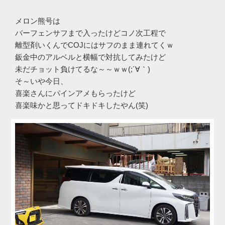
メロン熊号は
バーフェンサフまで入ったけどコノ次工程で
離型剤いくんでCOJにはサフのまま連れてくｗ
鈑金中のアルベルと横幅で対抗してみたけど
未だチョット負けてるな～～ｗｗ(;´∀｀)
そ～いや今日、
喜楽さんにパインアメもらったけど
喜楽味かと思ってドキドキしたやん(笑)