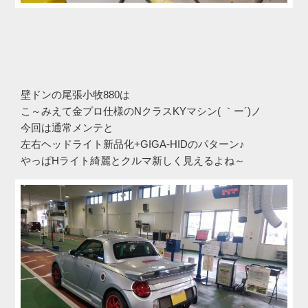
壁ドンの尾張小牧880は
こ～みえて金プロ仕様のNクラスKYマシン( ｀ー´)ノ
今回は通常メンテと
左右ヘッドライト新品化+GIGA-HIDのパターン♪
やっぱHライト綺麗とクルマ新しく見えるよね～