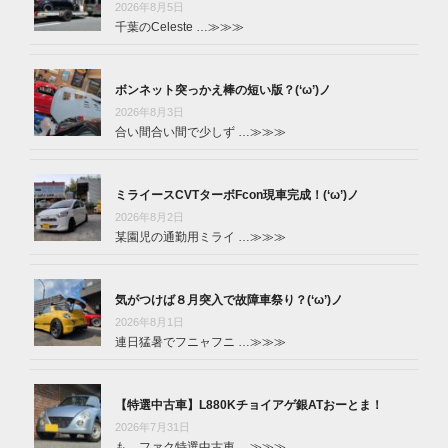
2026年8月5日
千葉のCeleste …
≫≫≫
ボンネット突っかえ棒の短い版？(‘ω’)ノ
2026年8月3日
合い間合い間で少しず …
≫≫≫
ミライースCVTターボFcon現車完成！(‘ω’)ノ
2026年8月2日
某園児の通勤用ミライ …
≫≫≫
気がつけば８月突入で故障車祭り？(‘ω’)ノ
2026年8月1日
連日猛暑でフニャフニ …
≫≫≫
【特選中古車】L880Kチョイアゲ銀ATおーとま！
2026年7月31日
も。ファク特選中古車 …
≫≫≫