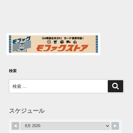
検索
検
検
索
索:
スケジュール