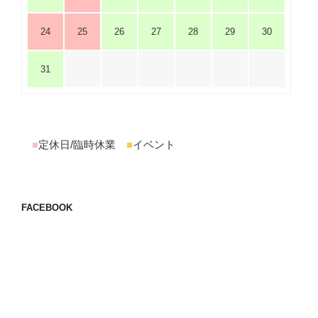
24
25
26
27
28
29
30
31
■
定休日/臨時休業
■
イベント
FACEBOOK