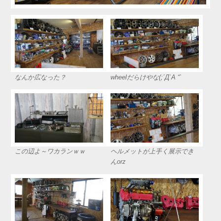
なんか広なった？
wheelだらけやな(;´Д`A “`
この辺よ～ワカランｗｗ
ヘルメットが上手く展示でき
んorz