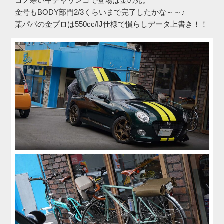
コノ寒い中チャリンコで登場は金の児。
金号もBODY部門2/3くらいまで完了したかな～～♪
某パパの金プロは550cc/IJ仕様で慣らしデータ上書き！！