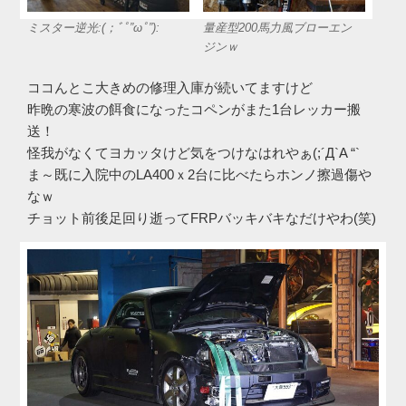
ミスター逆光:(；ﾞﾟ”ωﾟ”):
量産型200馬力風ブローエン
ジンｗ
ココんとこ大きめの修理入庫が続いてますけど
昨晩の寒波の餌食になったコペンがまた1台レッカー搬
送！
怪我がなくてヨカッタけど気をつけなはれやぁ(;´Д`A “`
ま～既に入院中のLA400ｘ2台に比べたらホンノ擦過傷や
なｗ
チョット前後足回り逝ってFRPバッキバキなだけやわ(笑)