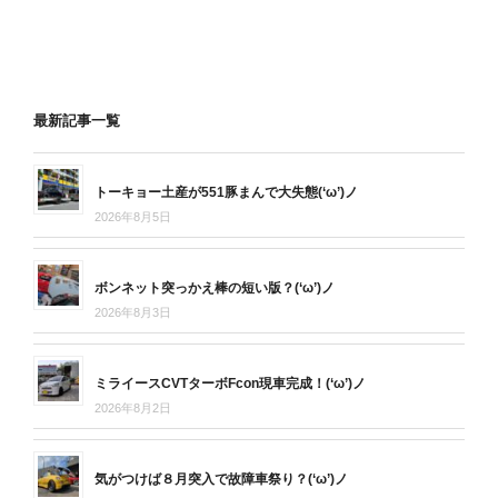
最新記事一覧
トーキョー土産が551豚まんで大失態(‘ω’)ノ
2026年8月5日
ボンネット突っかえ棒の短い版？(‘ω’)ノ
2026年8月3日
ミライースCVTターボFcon現車完成！(‘ω’)ノ
2026年8月2日
気がつけば８月突入で故障車祭り？(‘ω’)ノ