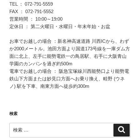
TEL ： 072-791-5559
FAX ： 072-791-5552
営業時間 ： 10:00～19:00
定休日 ： 第二火曜日・水曜日・年末年始・お盆
お車でお越しの場合 ：新名神高速道路 川西ICから、わず
か2000メートル。池田方面より国道173号線を一庫ダム方
面に北上、左手に能勢電鉄一の鳥居駅、右手に大阪青山
学園のカンバンを過ぎ約500m
電車でお越しの場合 ： 阪急宝塚線川西能勢口より能勢電
鉄山下方面または妙見口方面へお乗り換え、畦野 (ウネ
ノ) 駅を下車、南東方面へ徒歩約300m
検索
検
検
索
索: