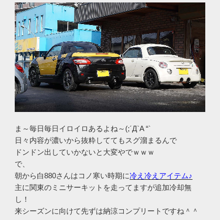
ま～毎日毎日イロイロあるよね～(;´Д`A “`
日々内容が濃いから抜粋しててもスグ溜まるんで
ドンドン出していかないと大変やでｗｗｗ
で、
朝から白880さんはコノ寒い時期に
冷え冷えアイテム♪
主に関東のミニサーキットを走ってますが追加冷却無
し！
来シーズンに向けて先ずは納涼コンプリートですね＾＾