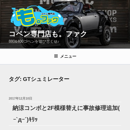
コ
ン
テ
ン
ツ
コペン専門店も。ファク
へ
880&400コペンを遊び尽くせ♪
ス
キ
メニュー
ッ
プ
タグ:
GTシュミレーター
投
2017年12月10日
稿
納涼コンボと2F模様替えに事故修理追加(
日:
ｰ`дｰ´)ｷﾘｯ