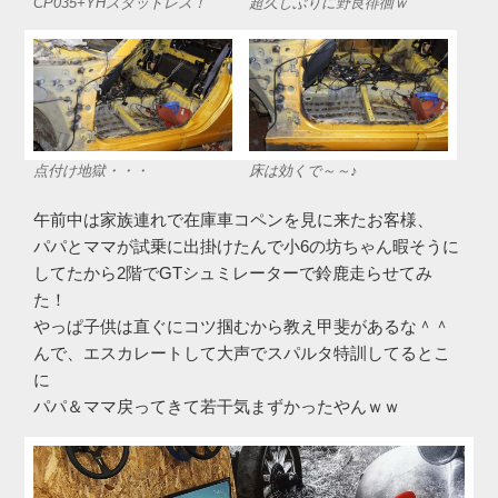
CP035+YHスタッドレス！
超久しぶりに野良徘徊ｗ
点付け地獄・・・
床は効くで～～♪
午前中は家族連れで在庫車コペンを見に来たお客様、
パパとママが試乗に出掛けたんで小6の坊ちゃん暇そうに
してたから2階でGTシュミレーターで鈴鹿走らせてみ
た！
やっぱ子供は直ぐにコツ掴むから教え甲斐があるな＾＾
んで、エスカレートして大声でスパルタ特訓してるとこ
に
パパ＆ママ戻ってきて若干気まずかったやんｗｗ