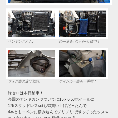
ペンギンさんも♪
のーまるバンパー仕様で！
フォグ裏の逃げ切削。
ウインカー裏も一手間！
緑セロは本日納車！
今回のナンヤカンヤついでに15ｘ6.5Jホイールに
175スタッドレスsetも御買い上げだったんで
4本ともコペンに積み込んでノリノリで帰ってったッスｗ