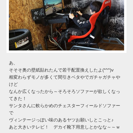
あ、
そそそ奥の壁紙貼れたんで若干配置換えしたよ(*^^)v
相変わらずモノが多くて間引きベタやでガチャガチャや
けど
なんか広くなったから～そろそろソファーが欲しくなっ
てきた！
サンタさんに軟らかめのチェスターフィールドソファー
で
ヴィンテージっぽい味のあるヤツお願いしとこっと♪
あと大きいテレビ！ デカイ靴下用意しとかなな～～ｗ