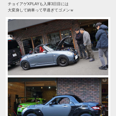
チョイアゲXPLAYも入庫3日目には
大変身して納車って早過ぎてゴメンｗ