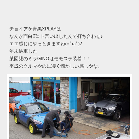
チョイアゲ青黒XPLAYは
なんか面白い͡コト言い出したんで打ち合わせ♪
エエ感じにやっときますね(=ﾟωﾟ)ﾉ
年末納車した
某園児のミラGINOはモモステ装着！！
平成のクルマやのに凄く懐かしい感じやな。