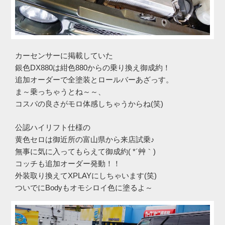
カーセンサーに掲載していた
銀色DX880は紺色880からの乗り換え御成約！
追加オーダーで全塗装とロールバーあざっす。
ま～乗っちゃうとね～～、
コスパの良さがモロ体感しちゃうからね(笑)
公認ハイリフト仕様の
黄色セロは御近所の富山県から来店試乗♪
無事に気に入ってもらえて御成約( *´艸｀)
コッチも追加オーダー発動！！
外装取り換えてXPLAYにしちゃいます(笑)
ついでにBodyもオモシロイ色に塗るよ～