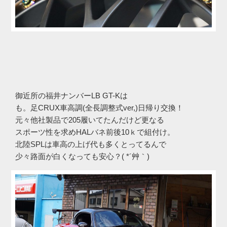
御近所の福井ナンバーLB GT-Kは
も。足CRUX車高調(全長調整式ver,)日帰り交換！
元々他社製品で205履いてたんだけど更なる
スポーツ性を求めHALバネ前後10ｋで組付け。
北陸SPLは車高の上げ代も多くとってるんで
少々路面が白くなっても安心？( *´艸｀)