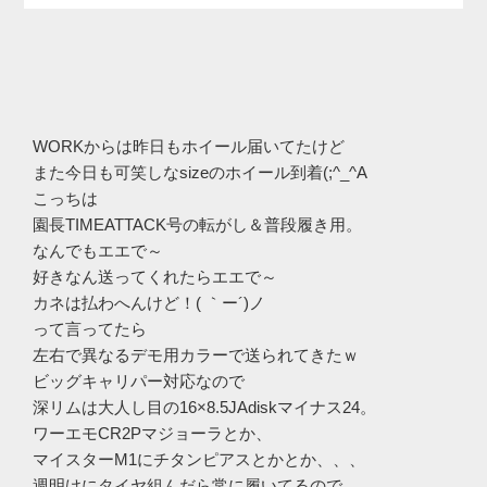
WORKからは昨日もホイール届いてたけど
また今日も可笑しなsizeのホイール到着(;^_^A
こっちは
園長TIMEATTACK号の転がし＆普段履き用。
なんでもエエで～
好きなん送ってくれたらエエで～
カネは払わへんけど！( ｀ー´)ノ
って言ってたら
左右で異なるデモ用カラーで送られてきたｗ
ビッグキャリパー対応なので
深リムは大人し目の16×8.5JAdiskマイナス24。
ワーエモCR2Pマジョーラとか、
マイスターM1にチタンピアスとかとか、、、
週明けにタイヤ組んだら常に履いてるので