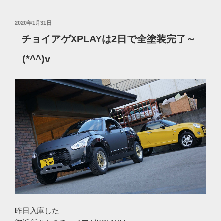
投
2020年1月31日
稿
チョイアゲXPLAYは2日で全塗装完了～
日:
(*^^)v
昨日入庫した