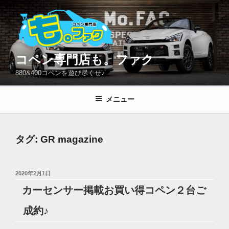
コ
ン
テ
ン
ツ
コペン専門店も。ファク
へ
880&400コペンを遊び尽くせ♪
ス
キ
メニュー
ッ
プ
タグ:
GR magazine
投
2020年2月1日
稿
カーセンサー掲載お買い得コペン２台ご
日:
成約♪