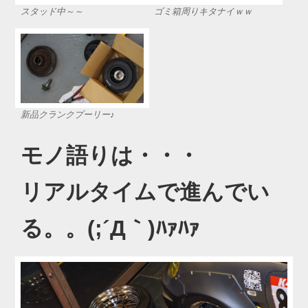
スタッド中～～
ゴミ箱周りキタナイｗｗ
新品クランクプーリー♪
モノ語りは・・・
リアルタイムで進んでい
る。。(;´Д｀)ﾊｧﾊｧ