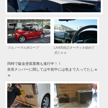
フルノーマル赤ローブ
LA400純正オーディオ始めて
見たｗｗ
同時で鈑金塗装業務も進行中！！
奈良ナンバーに関しては午前中には色まで入ってたしｗ
ｗ