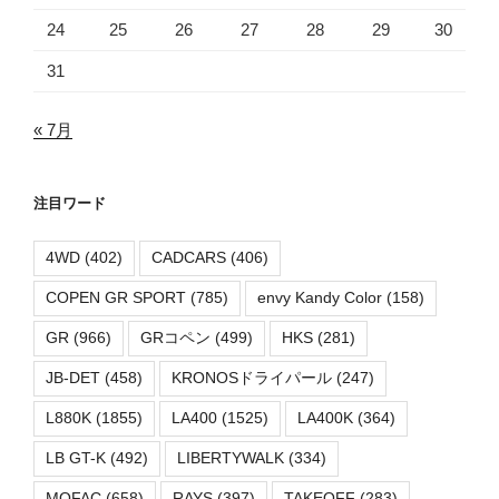
24
25
26
27
28
29
30
31
« 7月
注目ワード
4WD
(402)
CADCARS
(406)
COPEN GR SPORT
(785)
envy Kandy Color
(158)
GR
(966)
GRコペン
(499)
HKS
(281)
JB-DET
(458)
KRONOSドライパール
(247)
L880K
(1855)
LA400
(1525)
LA400K
(364)
LB GT-K
(492)
LIBERTYWALK
(334)
MOFAC
(658)
RAYS
(397)
TAKEOFF
(283)