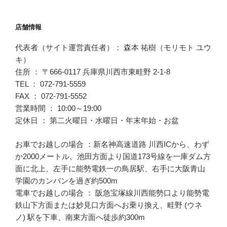
店舗情報
代表者（サイト運営責任者）： 森本 祐樹（モリモト ユウ
キ）
住所 ： 〒666-0117 兵庫県川西市東畦野 2-1-8
TEL ： 072-791-5559
FAX ： 072-791-5552
営業時間 ： 10:00～19:00
定休日 ： 第二火曜日・水曜日・年末年始・お盆
お車でお越しの場合 ：新名神高速道路 川西ICから、わず
か2000メートル。池田方面より国道173号線を一庫ダム方
面に北上、左手に能勢電鉄一の鳥居駅、右手に大阪青山
学園のカンバンを過ぎ約500m
電車でお越しの場合 ： 阪急宝塚線川西能勢口より能勢電
鉄山下方面または妙見口方面へお乗り換え、畦野 (ウネ
ノ) 駅を下車、南東方面へ徒歩約300m