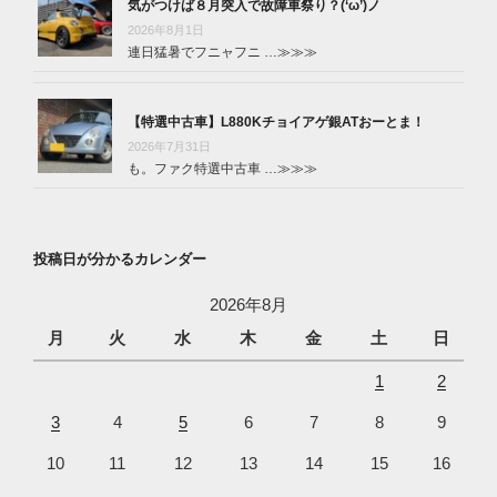
気がつけば８月突入で故障車祭り？(‘ω’)ノ
2026年8月1日
連日猛暑でフニャフニ …
≫≫≫
【特選中古車】L880Kチョイアゲ銀ATおーとま！
2026年7月31日
も。ファク特選中古車 …
≫≫≫
投稿日が分かるカレンダー
2026年8月
月
火
水
木
金
土
日
1
2
3
4
5
6
7
8
9
10
11
12
13
14
15
16