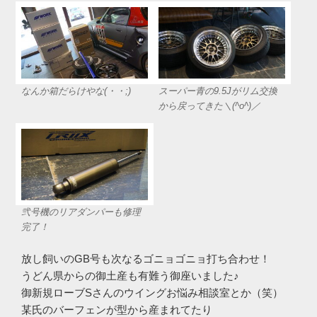
なんか箱だらけやな(・・;)
スーパー青の9.5Jがリム交換
から戻ってきた＼(^o^)／
弐号機のリアダンパーも修理
完了！
放し飼いのGB号も次なるゴニョゴニョ打ち合わせ！
うどん県からの御土産も有難う御座いました♪
御新規ローブSさんのウイングお悩み相談室とか（笑）
某氏のバーフェンが型から産まれてたり