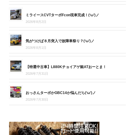
ミライースCVTターボFcon現車完成！(‘ω’)ノ
2026年8月2日
気がつけば８月突入で故障車祭り？(‘ω’)ノ
2026年8月1日
【特選中古車】L880Kチョイアゲ銀ATおーとま！
2026年7月31日
おっさんターボかGBC14か悩んだら(‘ω’)ノ
2026年7月30日