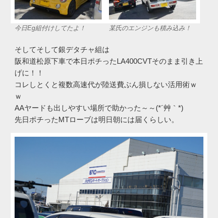
今日Eg組付けしてたよ！
某氏のエンジンも積み込み！
そしてそして銀デタチャ組は
阪和道松原下車で本日ポチったLA400CVTそのまま引き上
げに！！
コレしとくと複数高速代が陸送費ぶん損しない活用術ｗ
ｗ
AAヤードも出しやすい場所で助かった～～(*´艸｀*)
先日ポチったMTローブは明日朝には届くらしい。