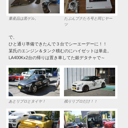
量産品は黒ゲル。
たぶんプクたろ号と同じヤー
ツ
で、
ひと通り準備できたんで３台でシーエーデーに！！
某氏のエンジン＆タンク積むのにハイゼットは単走。
LA400Kx2台の帰りは置き車してた銀デタチャで～
あとリプロとタイヤ！
残りリプロだけ！！