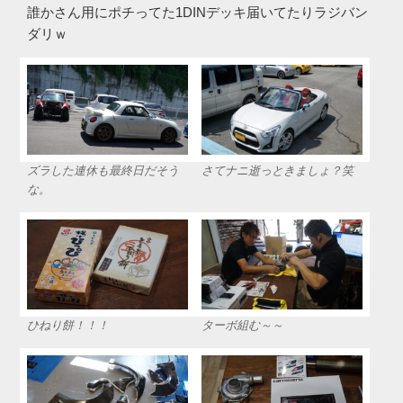
誰かさん用にポチってた1DINデッキ届いてたりラジバン
ダリｗ
ズラした連休も最終日だそう
さてナニ逝っときましょ？笑
な。
ひねり餅！！！
ターボ組む～～