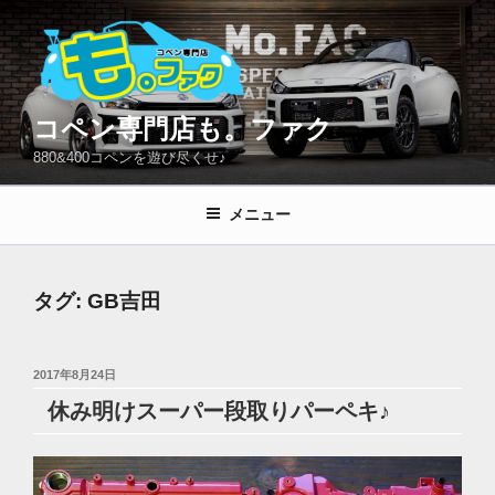
コ
ン
テ
ン
ツ
コペン専門店も。ファク
へ
880&400コペンを遊び尽くせ♪
ス
キ
メニュー
ッ
プ
タグ:
GB吉田
投
2017年8月24日
稿
休み明けスーパー段取りパーペキ♪
日: