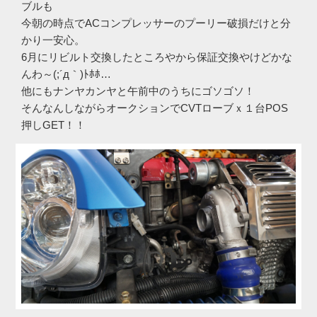
ブルも
今朝の時点でACコンプレッサーのプーリー破損だけと分
かり一安心。
6月にリビルト交換したところやから保証交換やけどかな
んわ～(;´д｀)ﾄﾎﾎ…
他にもナンヤカンヤと午前中のうちにゴソゴソ！
そんなんしながらオークションでCVTローブｘ１台POS
押しGET！！