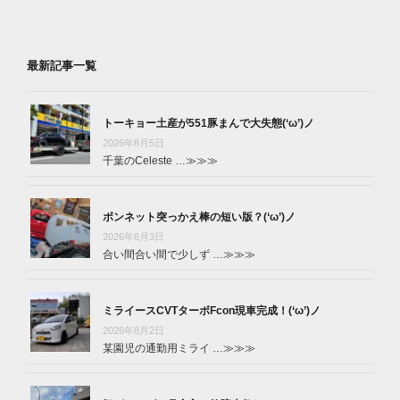
最新記事一覧
トーキョー土産が551豚まんで大失態(‘ω’)ノ
2026年8月5日
千葉のCeleste …
≫≫≫
ボンネット突っかえ棒の短い版？(‘ω’)ノ
2026年8月3日
合い間合い間で少しず …
≫≫≫
ミライースCVTターボFcon現車完成！(‘ω’)ノ
2026年8月2日
某園児の通勤用ミライ …
≫≫≫