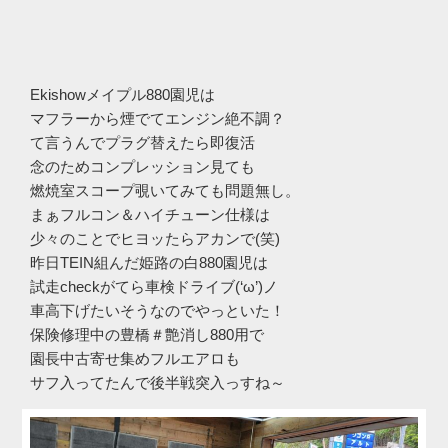
Ekishowメイプル880園児は
マフラーから煙でてエンジン絶不調？
て言うんでプラグ替えたら即復活
念のためコンプレッション見ても
燃焼室スコープ覗いてみても問題無し。
まぁフルコン＆ハイチューン仕様は
少々のことでヒヨッたらアカンで(笑)
昨日TEIN組んだ姫路の白880園児は
試走checkがてら車検ドライブ(‘ω’)ノ
車高下げたいそうなのでやっといた！
保険修理中の豊橋＃艶消し880用で
園長中古寄せ集めフルエアロも
サフ入ってたんで後半戦突入っすね～