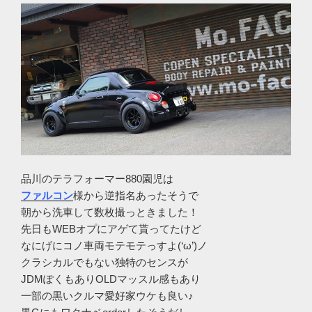
品川のテラフォーマー880園児は
ファルコン
様から逆指名あったそうで
朝から洗車して数枚撮っときました！
先日もWEBオプにアゲて貰ってたけど
なにげにコノ車両モテモテっすよ(‘ω’)ノ
クラシカルでもない独特のセンスが
JDMぽくもありOLDマッスル感もあり
一部の黒いクルマ愛好家ウケも良い♪