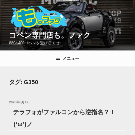
コ
ン
テ
ン
ツ
コペン専門店も。ファク
へ
880&400コペンを遊び尽くせ♪
ス
キ
メニュー
ッ
プ
タグ:
G350
投
2025年5月12日
稿
テラフォがファルコンから逆指名？！
日:
(‘ω’)ノ