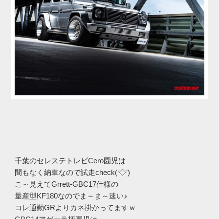
千葉のセレステトレビCero園児は
間もなく納車なので試走check(‘◇’)ゞ
こ～見えてGrrett-GBC17仕様の
量産型KF180なのでま～ま～速い♪
コレ通勤GRよりカネ掛かってますｗ