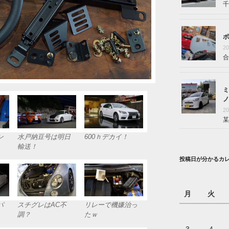
千
ボ
2
合
ミ
ノ
2
某
ン
水戸納豆号は明日
600ｈデカイ！
輸送！
投稿日が分かるカ
月
火
パ
スチグレはAC不
リレーで機嫌治っ
調？
たｗ