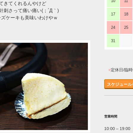
10
11
てきてくれるんやけど
刺さって痛い痛い(；´Д｀)
17
18
チーズケーキも美味いわけやｗ
24
25
31
■
定休日/臨
スケジュール
営業時間
10:00 – 19:00