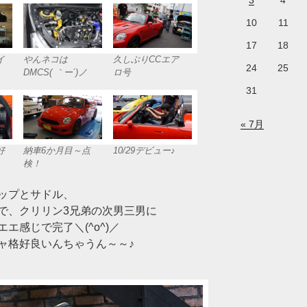
3
4
10
11
17
18
イ
やんネコは
久しぶりCCエア
24
25
DMCS( ｀ー´)ノ
ロ号
31
« 7月
好
納車6か月目～点
10/29デビュー♪
検！
ップとサドル、
で、クリリン3兄弟の次男三男に
エ感じで完了＼(^o^)／
ャ格好良いんちゃうん～～♪