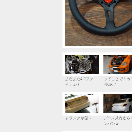
またまた4.9ファ
ってことでミカ
イナル！
号OK！
トランク修理～
ブース入れたら
ンパンｗ