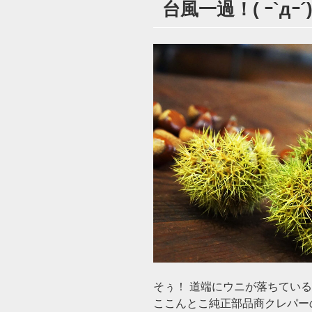
台風一過！( ｰ`дｰ´)
日:
そぅ！ 道端にウニが落ちてい
ここんとこ純正部品商クレパー