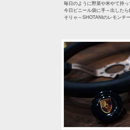
毎日のように野菜や米やて持っ
今日ビニール袋に手～出したら針
そりゃ～SHOTANIのレモン