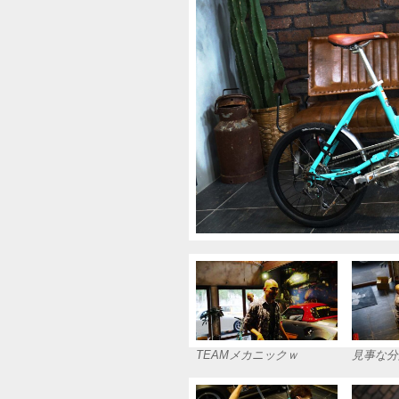
TEAMメカニックｗ
見事な分