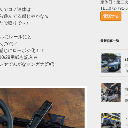
定休日：第二
TEL.072-791-
んでコノ連休は
ら遊んでる感じやかなｗ
電話する
た段取りで～♪
ドルにレールにと
最新記事一覧
^o^)／
感じにローポジ化！！
0/29用紙も記入ｗ
2
でんがなマンガナ(;”∀”)
2
山
白
2
奈
ト
2