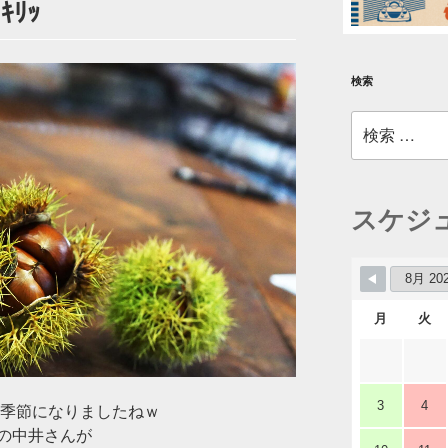
ｷﾘｯ
検索
検
索:
スケジ
月
火
3
4
る季節になりましたねｗ
の中井さんが