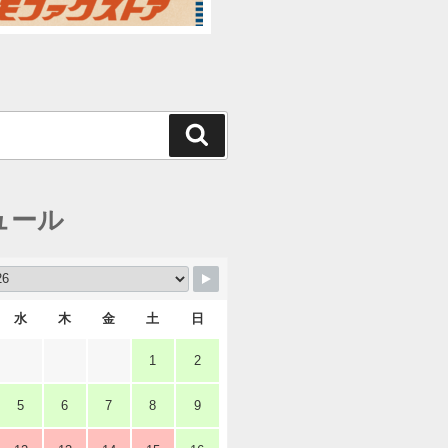
検
索
ュール
水
木
金
土
日
1
2
5
6
7
8
9