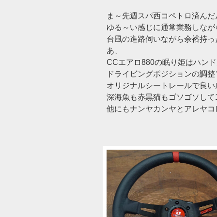
ま～先週スパ西コペトロ済んだ
ゆる～い感じに通常業務しなが
台風の進路伺いながら余裕持っ
あ、
CCエアロ880の眠り姫はハン
ドライビングポジションの調整＼(
オリジナルシートレールで良い
深海魚も赤黒猫もゴソゴソして1
他にもナンヤカンヤとアレヤコレヤ