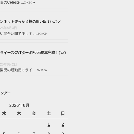
葉のCeleste …
≫≫≫
ンネット突っかえ棒の短い版？(‘ω’)ノ
026年8月3日
い間合い間で少しず …
≫≫≫
ライースCVTターボFcon現車完成！(‘ω’)
026年8月2日
園児の通勤用ミライ …
≫≫≫
レンダー
2026年8月
水
木
金
土
日
1
2