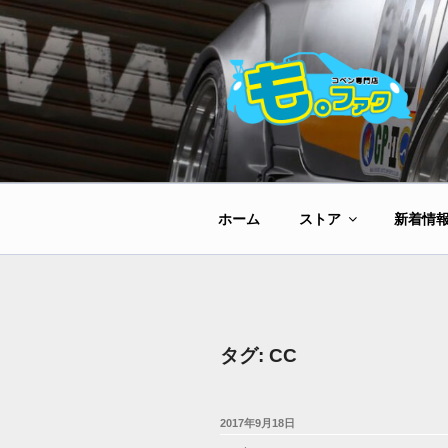
コ
ン
テ
ン
ツ
へ
ス
キ
ッ
ホーム
ストア
新着情
プ
タグ:
CC
投
2017年9月18日
稿