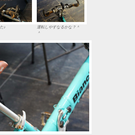
た♪
運転しやすなるかな？＾
＾