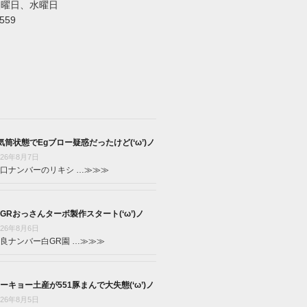
火曜日、水曜日
5559
気筒状態でEgブロー疑惑だったけど(‘ω’)ノ
026年8月7日
口ナンバーのリキシ …
≫≫≫
GRおっさんターボ製作スタート(‘ω’)ノ
026年8月6日
良ナンバー白GR園 …
≫≫≫
ーキョー土産が551豚まんで大失態(‘ω’)ノ
026年8月5日