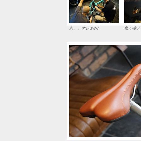
あ、、オレwww
角が生え