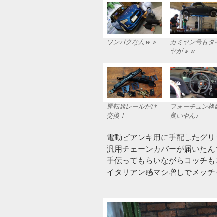
ワンパクな人ｗｗ
カミヤン号もタ
ヤがｗｗ
運転席レールだけ
フォーチュン格
交換！
良いやん♪
電動ビアンキ用に手配したグリ
汎用チェーンカバーが届いたん
手伝ってもらいながらコッチもエ
イタリアン感マシ増しでメッチ