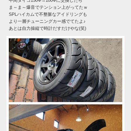
中間タイコ150Φ→100Φに交換したら
ま～ま～爆音でテンション上がってたｗ
SPLハイカムで不整脈なアイドリングも
より一層チューニングカー感でてたよ♪
あとは自力操縦で時計だすだけやな(笑)