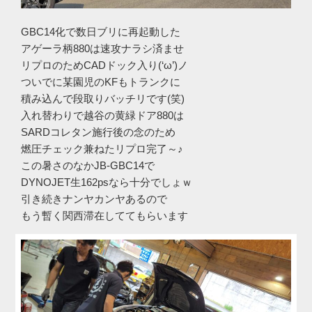
GBC14化で数日ブリに再起動した
アゲーラ柄880は速攻ナラシ済ませ
リプロのためCADドック入り(‘ω’)ノ
ついでに某園児のKFもトランクに
積み込んで段取りバッチリです(笑)
入れ替わりで越谷の黄緑ドア880は
SARDコレタン施行後の念のため
燃圧チェック兼ねたリプロ完了～♪
この暑さのなかJB-GBC14で
DYNOJET生162psなら十分でしょｗ
引き続きナンヤカンヤあるので
もう暫く関西滞在しててもらいます