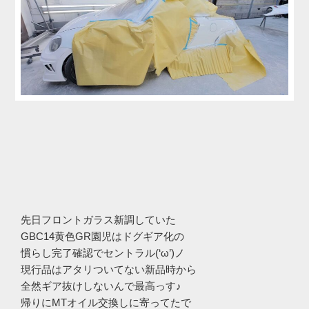
先日フロントガラス新調していた
GBC14黄色GR園児はドグギア化の
慣らし完了確認でセントラル(‘ω’)ノ
現行品はアタリついてない新品時から
全然ギア抜けしないんで最高っす♪
帰りにMTオイル交換しに寄ってたで