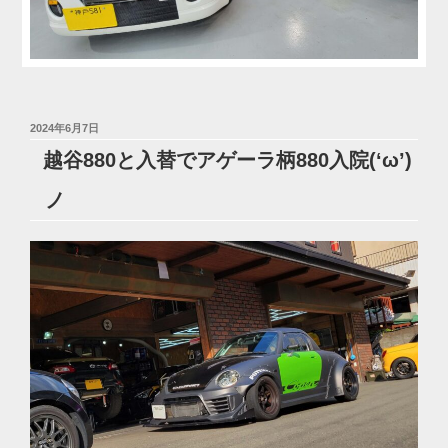
投
2024年6月7日
稿
越谷880と入替でアゲーラ柄880入院(‘ω’)
日:
ノ