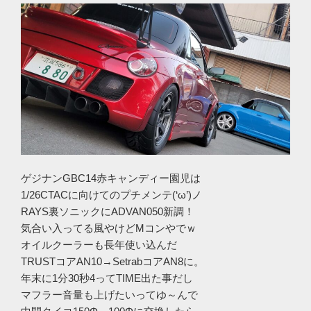
ゲジナンGBC14赤キャンディー園児は
1/26CTACに向けてのプチメンテ(‘ω’)ノ
RAYS裏ソニックにADVAN050新調！
気合い入ってる風やけどMコンやでｗ
オイルクーラーも長年使い込んだ
TRUSTコアAN10→SetrabコアAN8に。
年末に1分30秒4ってTIME出た事だし
マフラー音量も上げたいってゆ～んで