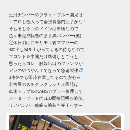
三河ナンバーのブライトブルー園児は
エアロも色入って全塗装部門完了かな！
そもそも今回のメインは車検なので
色々未完成状態のまま黒バンパー(笑)
定休日明けにモリモリ管マフラーの
4本出しSPL上がってくるの待ちなので
フロント＆中間だけ準備しとこうと
思ったらコレ、触媒出口のフランジが
アレのやつやん！てなって急遽製作
3連休でも常時在庫してるので安心ｗ
名古屋のスチグレクラシカル園児は
車速トラブルのABSカプラー修理して
メーターフード内LED間接照明も追加。
リアバンパー修繕＆塗装も完了っす～