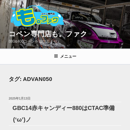
コ
ン
テ
ン
ツ
コペン専門店も。ファク
へ
880&400コペンを遊び尽くせ♪
ス
キ
メニュー
ッ
プ
タグ:
ADVAN050
投
2025年1月13日
稿
GBC14赤キャンディー880はCTAC準備
日:
(‘ω’)ノ