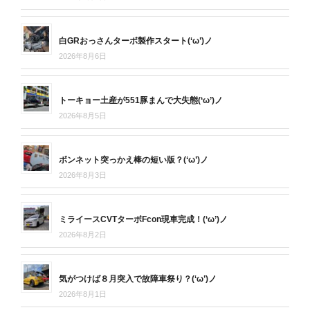
白GRおっさんターボ製作スタート(‘ω’)ノ
2026年8月6日
トーキョー土産が551豚まんで大失態(‘ω’)ノ
2026年8月5日
ボンネット突っかえ棒の短い版？(‘ω’)ノ
2026年8月3日
ミライースCVTターボFcon現車完成！(‘ω’)ノ
2026年8月2日
気がつけば８月突入で故障車祭り？(‘ω’)ノ
2026年8月1日