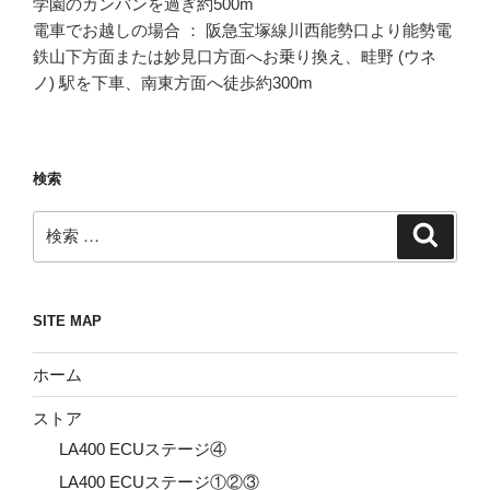
学園のカンバンを過ぎ約500m
電車でお越しの場合 ： 阪急宝塚線川西能勢口より能勢電
鉄山下方面または妙見口方面へお乗り換え、畦野 (ウネ
ノ) 駅を下車、南東方面へ徒歩約300m
検索
検
検
索
索:
SITE MAP
ホーム
ストア
LA400 ECUステージ④
LA400 ECUステージ①②③