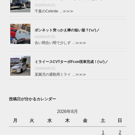
2026年8月5日
千葉のCeleste …
≫≫≫
ボンネット突っかえ棒の短い版？(‘ω’)ノ
2026年8月3日
合い間合い間で少しず …
≫≫≫
ミライースCVTターボFcon現車完成！(‘ω’)ノ
2026年8月2日
某園児の通勤用ミライ …
≫≫≫
投稿日が分かるカレンダー
2026年8月
月
火
水
木
金
土
日
1
2