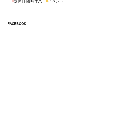
■
定休日/臨時休業
■
イベント
FACEBOOK