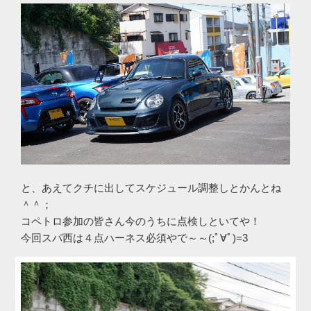
と、あえてクチに出してスケジュール調整しとかんとね
＾＾；
コペトロ参加の皆さん今のうちに点検しといてや！
今回スパ西は４点ハーネス必須やで～～(;ﾟ∀ﾟ)=3