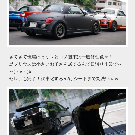
さてさて現場はとゆ～とコノ週末は一般修理色々！
黒プリウスは小さいお子さん居てるんで日帰り作業で～
～(・∀・)b
セレナも完了！代車化するR2はシートまで丸洗いｗｗ