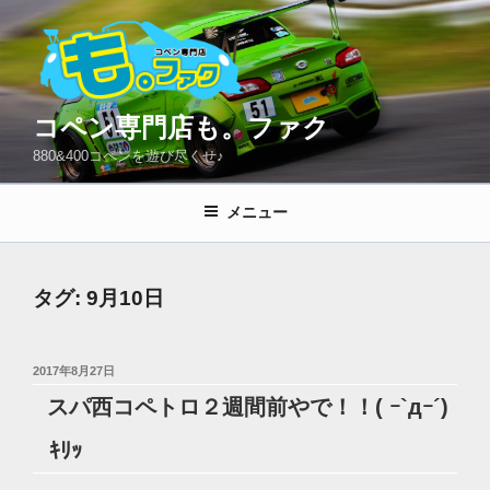
コ
ン
テ
ン
ツ
コペン専門店も。ファク
へ
880&400コペンを遊び尽くせ♪
ス
キ
メニュー
ッ
プ
タグ:
9月10日
投
2017年8月27日
稿
スパ西コペトロ２週間前やで！！( ｰ`дｰ´)
日:
ｷﾘｯ