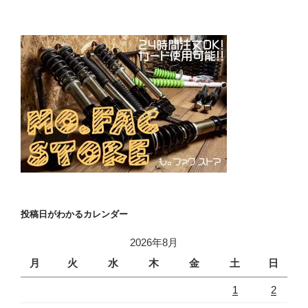
投稿日がわかるカレンダー
2026年8月
月
火
水
木
金
土
日
1
2