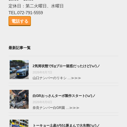
定休日：第二火曜日、水曜日
TEL.072-791-5559
電話する
最新記事一覧
2気筒状態でEgブロー疑惑だったけど(‘ω’)ノ
2026年8月7日
山口ナンバーのリキシ …
≫≫≫
白GRおっさんターボ製作スタート(‘ω’)ノ
2026年8月6日
奈良ナンバー白GR園 …
≫≫≫
トーキョー土産が551豚まんで大失態(‘ω’)ノ