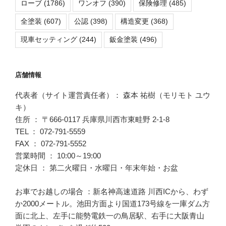
ローブ
(1786)
ワンオフ
(390)
保険修理
(485)
全塗装
(607)
公認
(398)
構造変更
(368)
現車セッティング
(244)
鈑金塗装
(496)
店舗情報
代表者（サイト運営責任者）： 森本 祐樹（モリモト ユウ
キ）
住所 ： 〒666-0117 兵庫県川西市東畦野 2-1-8
TEL ： 072-791-5559
FAX ： 072-791-5552
営業時間 ： 10:00～19:00
定休日 ： 第二火曜日・水曜日・年末年始・お盆
お車でお越しの場合 ：新名神高速道路 川西ICから、わず
か2000メートル。池田方面より国道173号線を一庫ダム方
面に北上、左手に能勢電鉄一の鳥居駅、右手に大阪青山