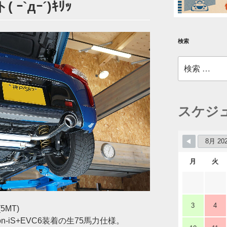
ｰ`дｰ´)ｷﾘｯ
検索
検
索:
スケジ
月
火
3
4
MT)
n-iS+EVC6装着の生75馬力仕様。