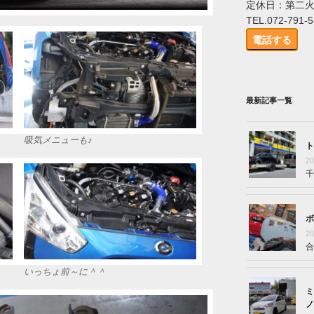
定休日：第二
TEL.072-791-
電話する
最新記事一覧
吸気メニューも♪
ト
2
千
ボ
2
合
いっちょ前～に＾＾
ミ
ノ