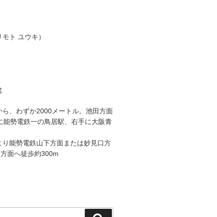
リモト ユウキ）
盆
から、わずか2000メートル。池田方面
手に能勢電鉄一の鳥居駅、右手に大阪青
より能勢電鉄山下方面または妙見口方
方面へ徒歩約300m