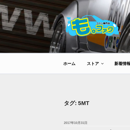
コ
ン
テ
ン
ツ
へ
ス
キ
ッ
ホーム
ストア
新着情
プ
タグ:
5MT
投
2017年10月31日
稿