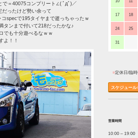
10
11
で＝40075コンプリート∠( ﾟдﾟ)／
定だったけど勢い余って
17
18
コspecで195タイヤまで逝っちゃったｗ
タンまで付いて218だったかな♪
24
25
トロでも十分遊べるなｗｗ
すよ！！
31
■
定休日/臨
スケジュール
営業時間
10:00 – 19:00