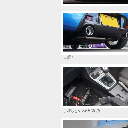
モ管！
手持ちも中古EVC6で♪