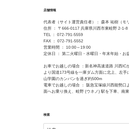
店舗情報
代表者（サイト運営責任者）： 森本 祐樹（モ
住所 ： 〒666-0117 兵庫県川西市東畦野 2-1-8
TEL ： 072-791-5559
FAX ： 072-791-5552
営業時間 ： 10:00～19:00
定休日 ： 第二火曜日・水曜日・年末年始・お
お車でお越しの場合 ：新名神高速道路 川西IC
より国道173号線を一庫ダム方面に北上、左
山学園のカンバンを過ぎ約500m
電車でお越しの場合 ： 阪急宝塚線川西能勢口
面へお乗り換え、畦野 (ウネノ) 駅を下車、南東
検索
検