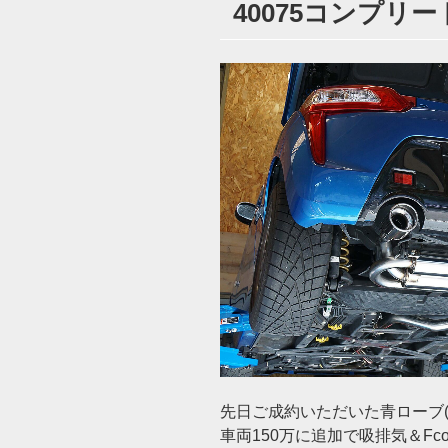
40075コンプリート( 
日:
先日ご成約いただいた青ローブ(5
車両150万に追加で吸排気＆Fco