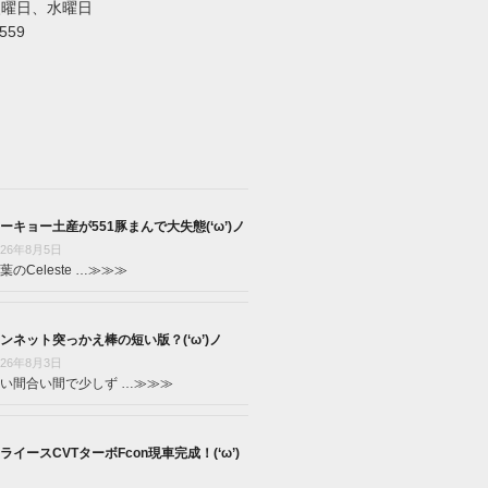
火曜日、水曜日
5559
ーキョー土産が551豚まんで大失態(‘ω’)ノ
026年8月5日
葉のCeleste …
≫≫≫
ンネット突っかえ棒の短い版？(‘ω’)ノ
026年8月3日
い間合い間で少しず …
≫≫≫
ライースCVTターボFcon現車完成！(‘ω’)