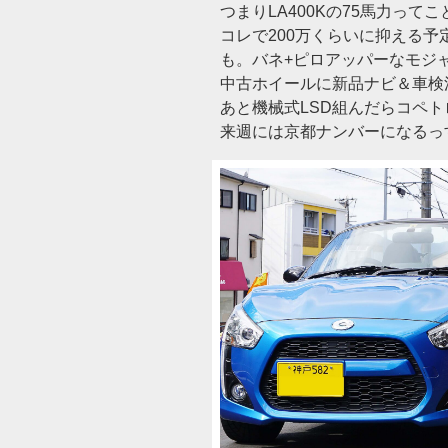
つまりLA400Kの75馬力ってこと
コレで200万くらいに抑える予
も。バネ+ピロアッパーなモジャ
中古ホイールに新品ナビ＆車検満
あと機械式LSD組んだらコペ
来週には京都ナンバーになるっ