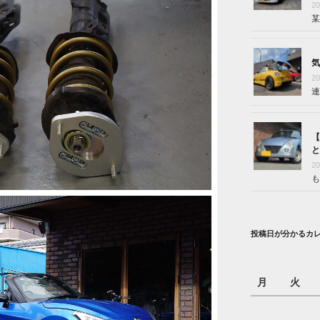
2
某
気
2
連
【
と
2
も
投稿日が分かるカ
月
火