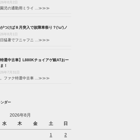
026年8月2日
園児の通勤用ミライ …
≫≫≫
がつけば８月突入で故障車祭り？(‘ω’)ノ
026年8月1日
日猛暑でフニャフニ …
≫≫≫
特選中古車】L880Kチョイアゲ銀ATおー
ま！
026年7月31日
。ファク特選中古車 …
≫≫≫
レンダー
2026年8月
水
木
金
土
日
1
2