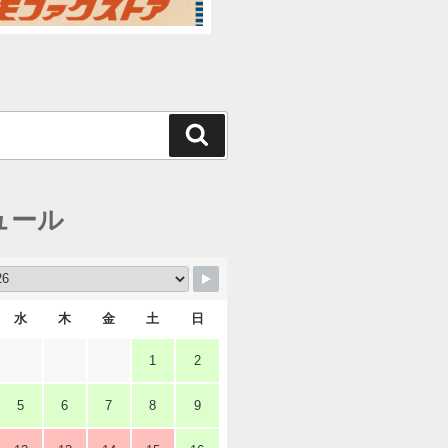
検
索
ュール
水
木
金
土
日
1
2
5
6
7
8
9