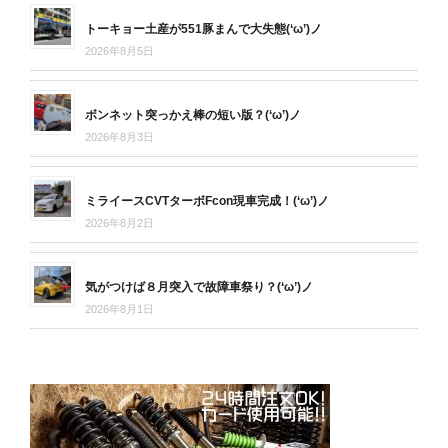
トーキョー土産が551豚まんで大失態(‘ω’)ノ
2026年8月5日
ボンネット突っかえ棒の短い版？(‘ω’)ノ
2026年8月3日
ミライースCVTターボFcon現車完成！(‘ω’)ノ
2026年8月2日
気がつけば８月突入で故障車祭り？(‘ω’)ノ
2026年8月1日