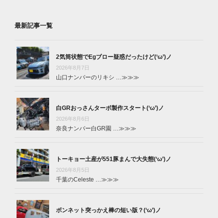
最新記事一覧
2気筒状態でEgブロー疑惑だったけど(‘ω’)ノ
2026年8月7日
山口ナンバーのリキシ …
≫≫≫
白GRおっさんターボ製作スタート(‘ω’)ノ
2026年8月6日
奈良ナンバー白GR園 …
≫≫≫
トーキョー土産が551豚まんで大失態(‘ω’)ノ
2026年8月5日
千葉のCeleste …
≫≫≫
ボンネット突っかえ棒の短い版？(‘ω’)ノ