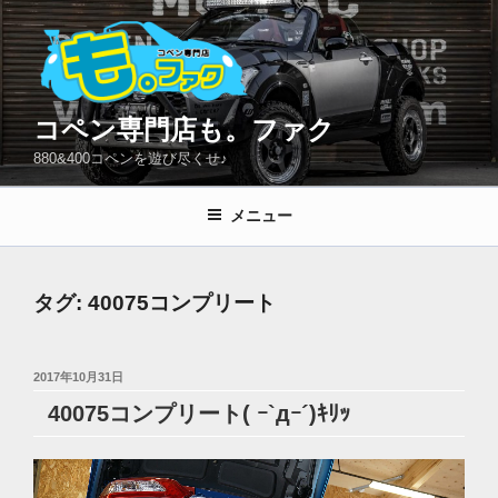
コ
ン
テ
ン
ツ
コペン専門店も。ファク
へ
880&400コペンを遊び尽くせ♪
ス
キ
メニュー
ッ
プ
タグ:
40075コンプリート
投
2017年10月31日
稿
40075コンプリート( ｰ`дｰ´)ｷﾘｯ
日: