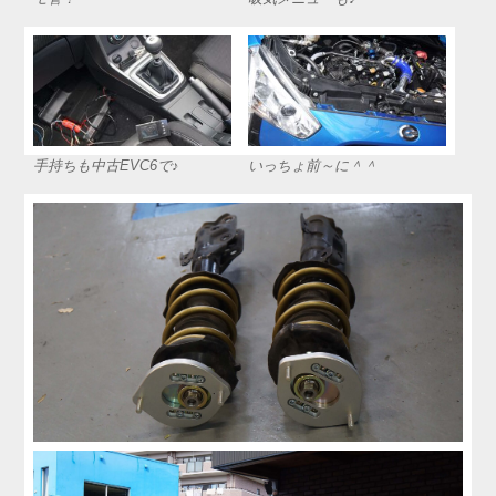
手持ちも中古EVC6で♪
いっちょ前～に＾＾