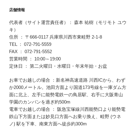
店舗情報
代表者（サイト運営責任者）： 森本 祐樹（モリモト ユウ
キ）
住所 ： 〒666-0117 兵庫県川西市東畦野 2-1-8
TEL ： 072-791-5559
FAX ： 072-791-5552
営業時間 ： 10:00～19:00
定休日 ： 第二火曜日・水曜日・年末年始・お盆
お車でお越しの場合 ：新名神高速道路 川西ICから、わず
か2000メートル。池田方面より国道173号線を一庫ダム方
面に北上、左手に能勢電鉄一の鳥居駅、右手に大阪青山
学園のカンバンを過ぎ約500m
電車でお越しの場合 ： 阪急宝塚線川西能勢口より能勢電
鉄山下方面または妙見口方面へお乗り換え、畦野 (ウネ
ノ) 駅を下車、南東方面へ徒歩約300m