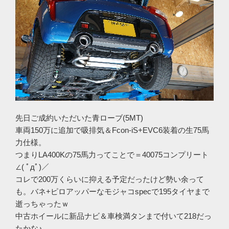
先日ご成約いただいた青ローブ(5MT)
車両150万に追加で吸排気＆Fcon-iS+EVC6装着の生75馬
力仕様。
つまりLA400Kの75馬力ってことで＝40075コンプリート
∠( ﾟдﾟ)／
コレで200万くらいに抑える予定だったけど勢い余って
も。バネ+ピロアッパーなモジャコspecで195タイヤまで
逝っちゃったｗ
中古ホイールに新品ナビ＆車検満タンまで付いて218だっ
たかな♪