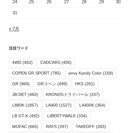
24
25
26
27
28
29
30
31
« 7月
注目ワード
4WD
(402)
CADCARS
(406)
COPEN GR SPORT
(785)
envy Kandy Color
(158)
GR
(968)
GRコペン
(499)
HKS
(281)
JB-DET
(460)
KRONOSドライパール
(247)
L880K
(1857)
LA400
(1527)
LA400K
(364)
LB GT-K
(492)
LIBERTYWALK
(334)
MOFAC
(660)
RAYS
(397)
TAKEOFF
(283)