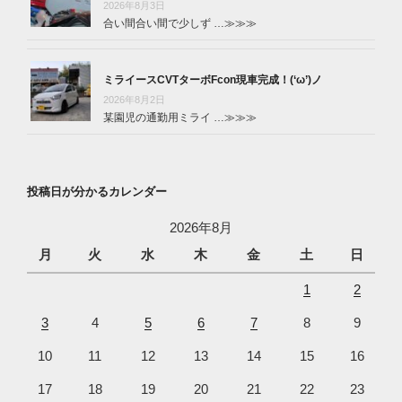
2026年8月3日
合い間合い間で少しず …
≫≫≫
ミライースCVTターボFcon現車完成！(‘ω’)ノ
2026年8月2日
某園児の通勤用ミライ …
≫≫≫
投稿日が分かるカレンダー
2026年8月
月
火
水
木
金
土
日
1
2
3
4
5
6
7
8
9
10
11
12
13
14
15
16
17
18
19
20
21
22
23