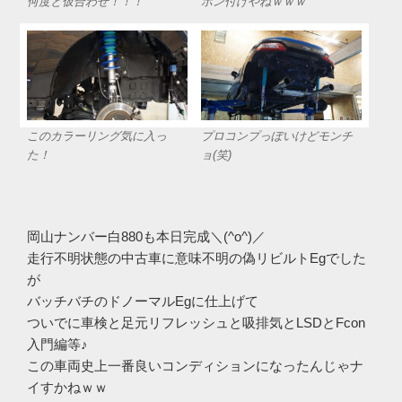
何度と仮合わせ！！！
ポン付けやねｗｗｗ
このカラーリング気に入っ
プロコンプっぽいけどモンチ
た！
ョ(笑)
岡山ナンバー白880も本日完成＼(^o^)／
走行不明状態の中古車に意味不明の偽リビルトEgでした
が
バッチバチのドノーマルEgに仕上げて
ついでに車検と足元リフレッシュと吸排気とLSDとFcon
入門編等♪
この車両史上一番良いコンディションになったんじゃナ
イすかねｗｗ