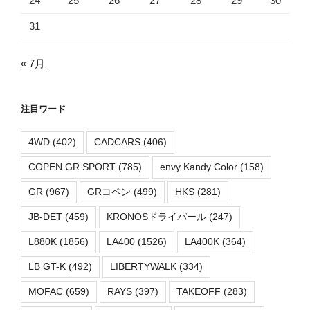
24
25
26
27
28
29
30
31
« 7月
注目ワード
4WD
(402)
CADCARS
(406)
COPEN GR SPORT
(785)
envy Kandy Color
(158)
GR
(967)
GRコペン
(499)
HKS
(281)
JB-DET
(459)
KRONOSドライパール
(247)
L880K
(1856)
LA400
(1526)
LA400K
(364)
LB GT-K
(492)
LIBERTYWALK
(334)
MOFAC
(659)
RAYS
(397)
TAKEOFF
(283)