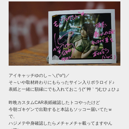
アイキャッチゆのし～＼(^o^)／
そ～いや取材終わりにもらったサイン入りポラロイド♪
表紙と一緒に額縁にでも入れておこう(*´艸｀*)むひょひょ
昨晩カスタムCAR表紙確認したトコやったけど
今朝ゴキゲンで出勤すると本誌もソッコー届いてたｗ
で、
ハジメテ中身確認したらメチャメチャ載ってますやん