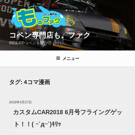
コ
ン
テ
ン
ツ
コペン専門店も。ファク
へ
880&400コペンを遊び尽くせ♪
ス
キ
メニュー
ッ
プ
タグ:
4コマ漫画
投
2018年4月27日
稿
カスタムCAR2018 6月号フライングゲッ
日:
ト！！( ｰ`дｰ´)ｷﾘｯ