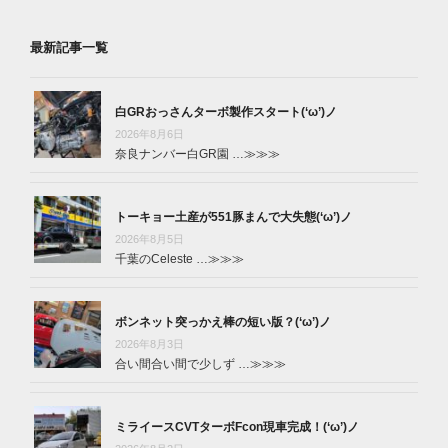
最新記事一覧
白GRおっさんターボ製作スタート(‘ω’)ノ
2026年8月6日
奈良ナンバー白GR園 …
≫≫≫
トーキョー土産が551豚まんで大失態(‘ω’)ノ
2026年8月5日
千葉のCeleste …
≫≫≫
ボンネット突っかえ棒の短い版？(‘ω’)ノ
2026年8月3日
合い間合い間で少しず …
≫≫≫
ミライースCVTターボFcon現車完成！(‘ω’)ノ