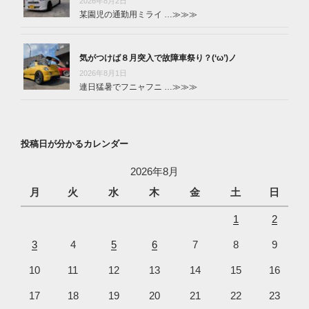
2026年8月2日
某園児の通勤用ミライ …
≫≫≫
気がつけば８月突入で故障車祭り？(‘ω’)ノ
2026年8月1日
連日猛暑でフニャフニ …
≫≫≫
投稿日が分かるカレンダー
2026年8月
月
火
水
木
金
土
日
1
2
3
4
5
6
7
8
9
10
11
12
13
14
15
16
17
18
19
20
21
22
23