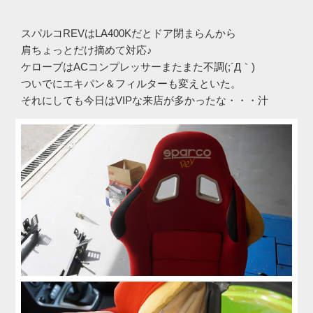
スパルコREVはLA400Kだとドア閉まらんから
肩ちょっとだけ摘めて対応♪
ケローブはACコンプレッサーまたまた不調(;´Д｀)
ついでにエキパン＆フィルターも変えといた。
それにしても今日はVIPな来店が多かったな・・・汁