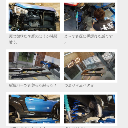
実は地味な作業のほうが時間
ま～でも既に手慣れた感じで
喰う。
♪
樹脂パーツも切った貼った！
つまりイムハタｗ