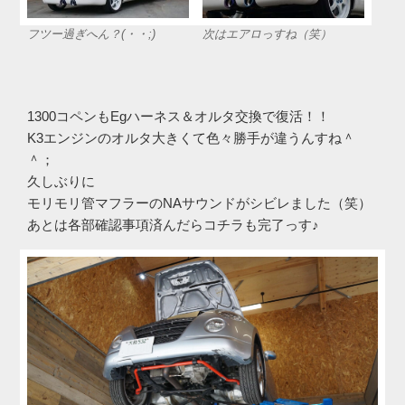
フツー過ぎへん？(・・;)
次はエアロっすね（笑）
1300コペンもEgハーネス＆オルタ交換で復活！！
K3エンジンのオルタ大きくて色々勝手が違うんすね＾
＾；
久しぶりに
モリモリ管マフラーのNAサウンドがシビレました（笑）
あとは各部確認事項済んだらコチラも完了っす♪