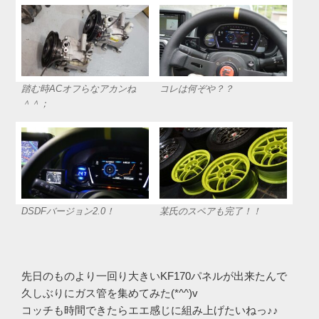
踏む時ACオフらなアカンね
コレは何ぞや？？
＾＾；
DSDFバージョン2.0！
某氏のスペアも完了！！
先日のものより一回り大きいKF170パネルが出来たんで
久しぶりにガス管を集めてみた(*^^)v
コッチも時間できたらエエ感じに組み上げたいねっ♪♪