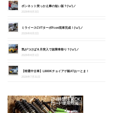
ボンネット突っかえ棒の短い版？(‘ω’)ノ
2026年8月3日
ミライースCVTターボFcon現車完成！(‘ω’)ノ
2026年8月2日
気がつけば８月突入で故障車祭り？(‘ω’)ノ
2026年8月1日
【特選中古車】L880Kチョイアゲ銀ATおーとま！
2026年7月31日