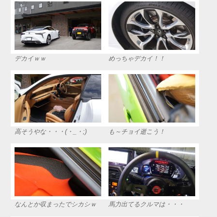
デカイｗｗ
めっちゃデカイ！！
高そうやな・・・(・_・;)
も～チョイ逝こう！
なんとか収まったでシカシｗ
馬力出てるクルマは・・・