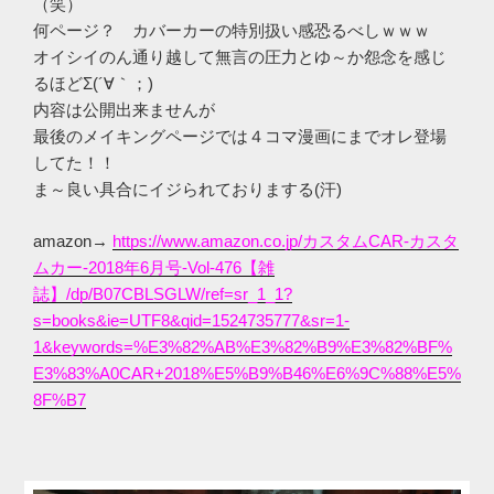
（笑）
何ページ？ カバーカーの特別扱い感恐るべしｗｗｗ
オイシイのん通り越して無言の圧力とゆ～か怨念を感じ
るほどΣ(´∀｀；)
内容は公開出来ませんが
最後のメイキングページでは４コマ漫画にまでオレ登場
してた！！
ま～良い具合にイジられておりまする(汗)
amazon→
https://www.amazon.co.jp/カスタムCAR-カスタ
ムカー-2018年6月号-Vol-476【雑
誌】/dp/B07CBLSGLW/ref=sr_1_1?
s=books&ie=UTF8&qid=1524735777&sr=1-
1&keywords=%E3%82%AB%E3%82%B9%E3%82%BF%
E3%83%A0CAR+2018%E5%B9%B46%E6%9C%88%E5%
8F%B7