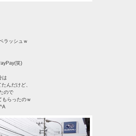
ペラッシュｗ
Pay(笑)
分は
てたんだけど、
たので
てもらったのｗ
^A