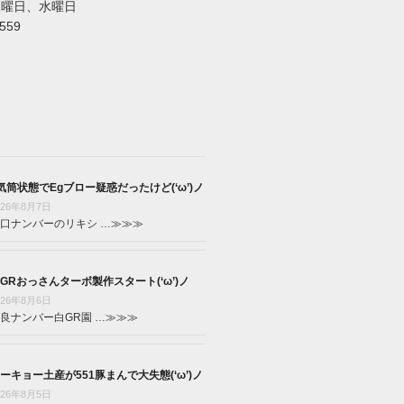
火曜日、水曜日
5559
気筒状態でEgブロー疑惑だったけど(‘ω’)ノ
026年8月7日
口ナンバーのリキシ …
≫≫≫
GRおっさんターボ製作スタート(‘ω’)ノ
026年8月6日
良ナンバー白GR園 …
≫≫≫
ーキョー土産が551豚まんで大失態(‘ω’)ノ
026年8月5日