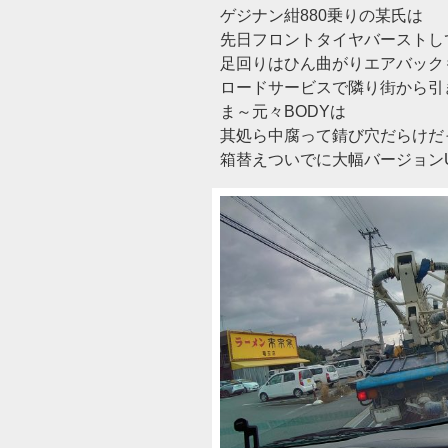
ゲジナン紺880乗りの某氏は
先日フロントタイヤバーストし
足回りはひん曲がりエアバックも展
ロードサービスで隣り街から引
ま～元々BODYは
其処ら中腐って錆び穴だらけだ
箱替えついでに大幅バージョンU