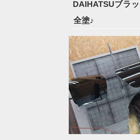
DAIHATSUブ
日:
全塗♪