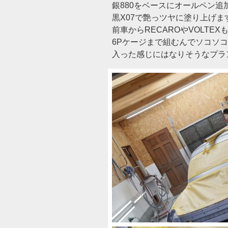
銀880をベースにオールペン追加(
黒X07で艶っツヤに塗り上げま
前車からRECAROやVOLTEX
6Pケージまで組むんでソコソ
入った感じにはなりそうなプラ