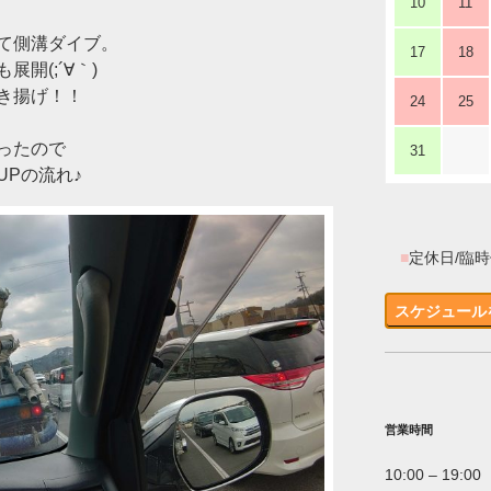
10
11
て側溝ダイブ。
17
18
開(;´∀｀)
き揚げ！！
24
25
ったので
31
Pの流れ♪
■
定休日/臨
スケジュール
営業時間
10:00 – 19:00