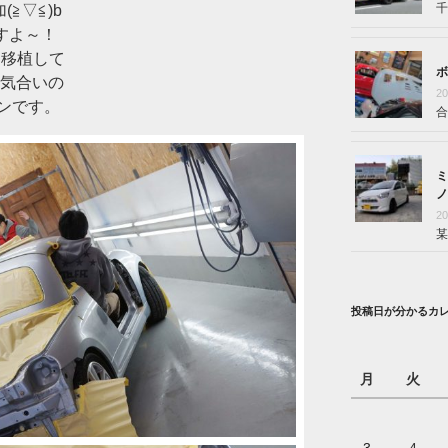
千
≧▽≦)b
すよ～！
も移植して
ボ
コ気合いの
2
ンです。
合
ミ
ノ
2
某
投稿日が分かるカ
月
火