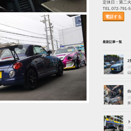
定休日：第二
TEL.072-791-
電話する
最新記事一覧
2
2
山
白
2
奈
ト
2