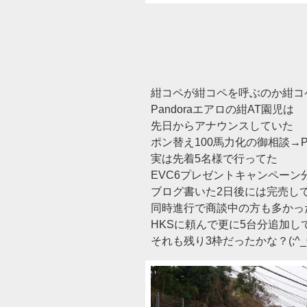
紺コペが紺コペを呼ぶのか紺コ
Pandoraエアロの紺AT園児は
先日からアナウンスしていた
ポン替え100馬力化の御相談→Pay
実は先着5名様で行ってた
EVC6プレゼントキャンペーン
ブログ書いた2日後には完売し
同時進行で商談中の方も多かっ
HKSに頼んで更に5台分追加し
それも残り3枠だったかな？(;^_