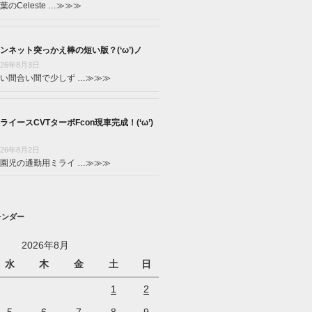
葉のCeleste …
≫≫≫
ンネット突っかえ棒の短い版？(‘ω’)ノ
026年8月3日
い間合い間で少しず …
≫≫≫
ライースCVTターボFcon現車完成！(‘ω’)
026年8月2日
園児の通勤用ミライ …
≫≫≫
レンダー
2026年8月
水
木
金
土
日
1
2