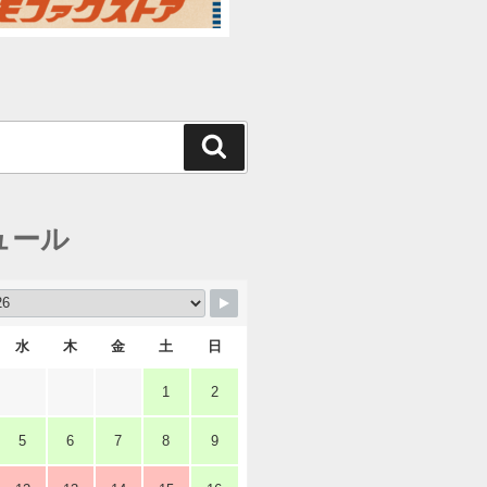
検
索
ュール
水
木
金
土
日
1
2
5
6
7
8
9