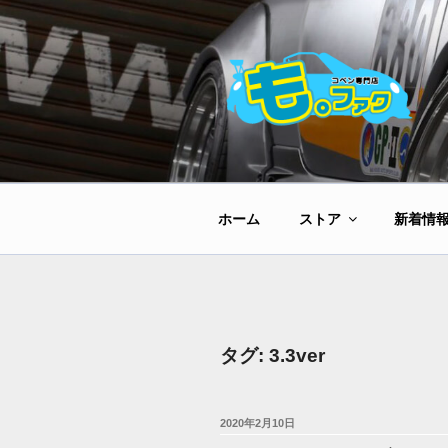
コ
ン
テ
ン
ツ
へ
ス
キ
ッ
ホーム
ストア
新着情
プ
タグ:
3.3ver
投
2020年2月10日
稿