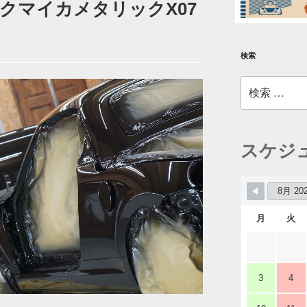
ラックマイカメタリックX07
検索
検
索:
スケジ
月
火
3
4