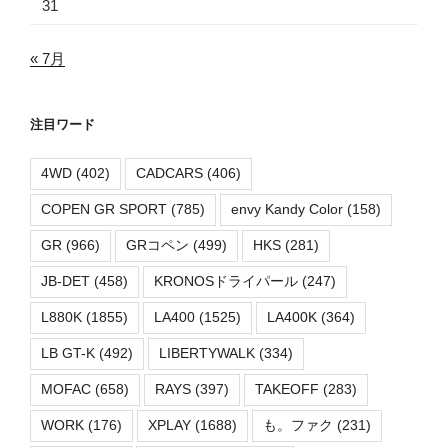
31
« 7月
注目ワード
4WD
(402)
CADCARS
(406)
COPEN GR SPORT
(785)
envy Kandy Color
(158)
GR
(966)
GRコペン
(499)
HKS
(281)
JB-DET
(458)
KRONOSドライパール
(247)
L880K
(1855)
LA400
(1525)
LA400K
(364)
LB GT-K
(492)
LIBERTYWALK
(334)
MOFAC
(658)
RAYS
(397)
TAKEOFF
(283)
WORK
(176)
XPLAY
(1688)
も。ファク
(231)