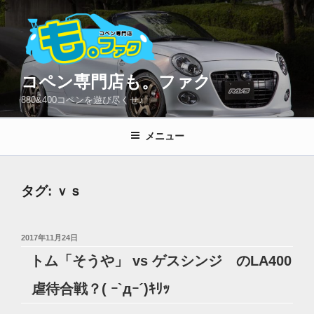
コ
ン
テ
ン
ツ
コペン専門店も。ファク
へ
880&400コペンを遊び尽くせ♪
ス
キ
メニュー
ッ
プ
タグ:
ｖｓ
投
2017年11月24日
稿
トム「そうや」 vs ゲスシンジ のLA400
日:
虐待合戦？( ｰ`дｰ´)ｷﾘｯ