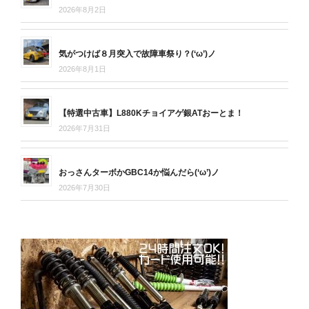
2026年8月2日
気がつけば８月突入で故障車祭り？(‘ω’)ノ
2026年8月1日
【特選中古車】L880Kチョイアゲ銀ATおーとま！
2026年7月31日
おっさんターボかGBC14か悩んだら(‘ω’)ノ
2026年7月30日