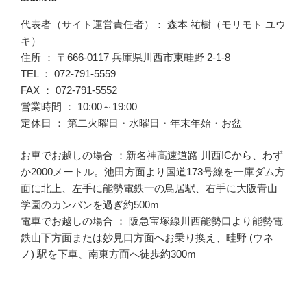
代表者（サイト運営責任者）： 森本 祐樹（モリモト ユウ
キ）
住所 ： 〒666-0117 兵庫県川西市東畦野 2-1-8
TEL ： 072-791-5559
FAX ： 072-791-5552
営業時間 ： 10:00～19:00
定休日 ： 第二火曜日・水曜日・年末年始・お盆
お車でお越しの場合 ：新名神高速道路 川西ICから、わず
か2000メートル。池田方面より国道173号線を一庫ダム方
面に北上、左手に能勢電鉄一の鳥居駅、右手に大阪青山
学園のカンバンを過ぎ約500m
電車でお越しの場合 ： 阪急宝塚線川西能勢口より能勢電
鉄山下方面または妙見口方面へお乗り換え、畦野 (ウネ
ノ) 駅を下車、南東方面へ徒歩約300m