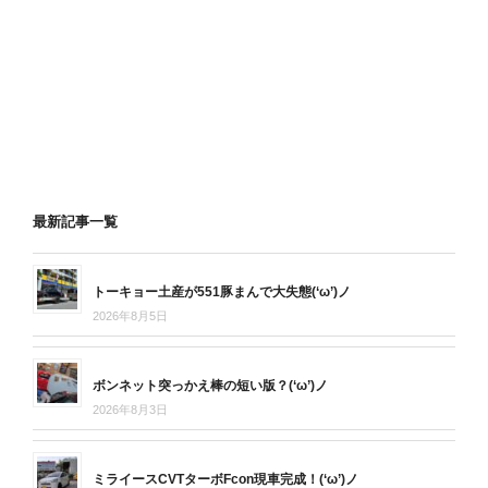
最新記事一覧
トーキョー土産が551豚まんで大失態(‘ω’)ノ
2026年8月5日
ボンネット突っかえ棒の短い版？(‘ω’)ノ
2026年8月3日
ミライースCVTターボFcon現車完成！(‘ω’)ノ