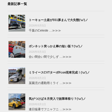
最新記事一覧
トーキョー土産が551豚まんで大失態(‘ω’)ノ
2026年8月5日
千葉のCeleste …
≫≫≫
ボンネット突っかえ棒の短い版？(‘ω’)ノ
2026年8月3日
合い間合い間で少しず …
≫≫≫
ミライースCVTターボFcon現車完成！(‘ω’)ノ
2026年8月2日
某園児の通勤用ミライ …
≫≫≫
気がつけば８月突入で故障車祭り？(‘ω’)ノ
2026年8月1日
連日猛暑でフニャフニ …
≫≫≫