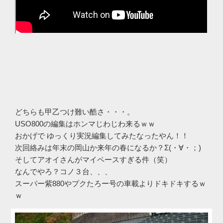
どちらも甲乙つけ難い酷さ・・・。
USO800の編集はホンマじわじわ来るｗｗ
おかげで ゆっくり実況編集してみたなったやん！！
次回絡みは年末の岡山か来年の春になるか？Σ(・∀・；)
そしてアオイさんがマイペースすぎる件（笑）
なんでやろ？コノ３台、、、
スーパー紫880やプクたろー号の車載よりドキドキするｗ
ｗ