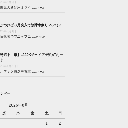
026年8月2日
園児の通勤用ミライ …
≫≫≫
がつけば８月突入で故障車祭り？(‘ω’)ノ
026年8月1日
日猛暑でフニャフニ …
≫≫≫
特選中古車】L880Kチョイアゲ銀ATおー
ま！
026年7月31日
。ファク特選中古車 …
≫≫≫
レンダー
2026年8月
水
木
金
土
日
1
2