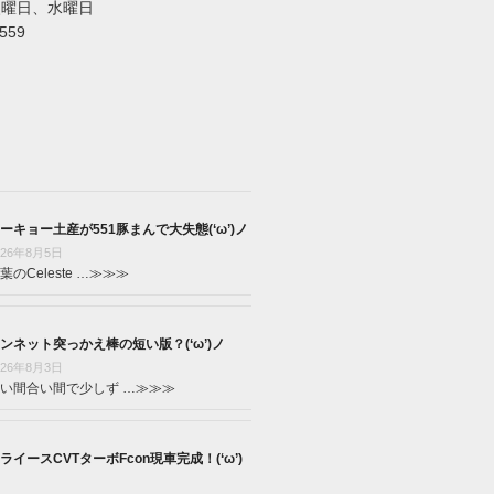
火曜日、水曜日
5559
ーキョー土産が551豚まんで大失態(‘ω’)ノ
026年8月5日
葉のCeleste …
≫≫≫
ンネット突っかえ棒の短い版？(‘ω’)ノ
026年8月3日
い間合い間で少しず …
≫≫≫
ライースCVTターボFcon現車完成！(‘ω’)