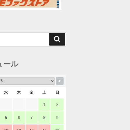
検
索
ュール
水
木
金
土
日
1
2
5
6
7
8
9