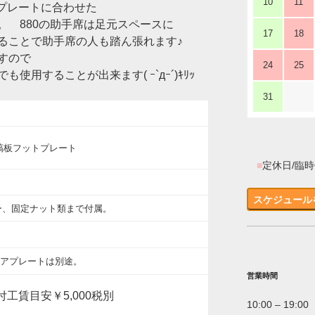
10
11
ロアプレートに合わせた
。 880の助手席は足元スペースに
17
18
ることで助手席の人も踏ん張れます♪
すので
24
25
用することが出来ます( ｰ`дｰ´)ｷﾘｯ
31
ミ縞板フットプレート
■
定休日/臨
スケジュール
ー、固定ナット類まで付属。
ミフロアプレートは別途。
営業時間
工賃目安￥5,000税別
10:00 – 19:00