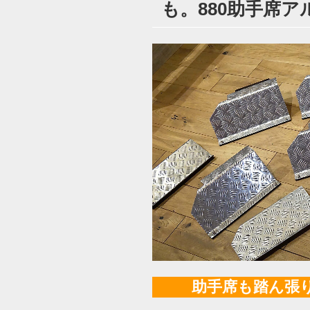
も。880助手席
日:
助手席も踏ん張り効