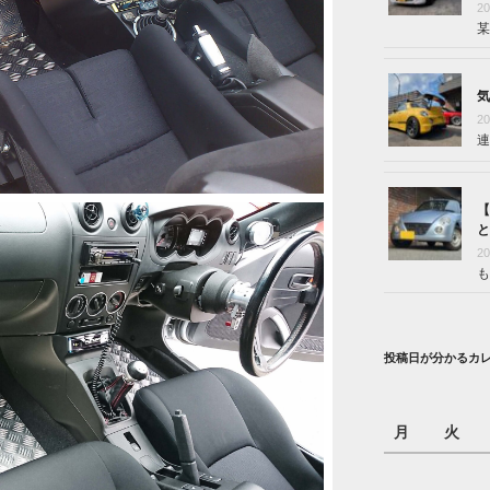
2
某
気
2
連
【
と
2
も
投稿日が分かるカ
月
火