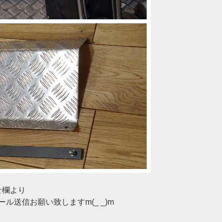
せ欄より
ル送信お願い致しますm(_ _)m