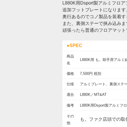
L880K用Dsport製アルミフ
追加フットプレートになります
奥行あるのでコノ製品を装着す
また、裏側ステーで挟み込みま
頑張ったら普通のフロアマットでも使
●SPEC
商品
L880K用 も。助手席アル
名
価格
7,500円 税別
仕様
アルミプレート、裏側ステ
適合
L880K／MT&AT
備考
L880K用Dsport製アル
その
も。ファク店頭での取付
他