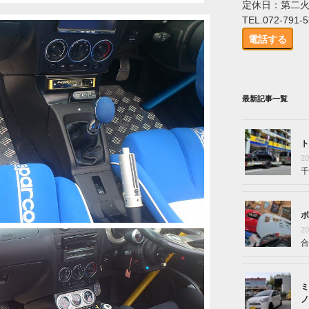
定休日：第二
TEL.072-791-
電話する
最新記事一覧
ト
2
千
ボ
2
合
ミ
ノ