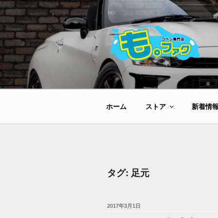
コ
ン
テ
ン
ツ
へ
ス
キ
ッ
ホーム
ストア
新着情
プ
タグ:
足元
投
2017年3月1日
稿