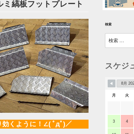
アルミ縞板フットプレート
検索
検
索:
スケジ
月
火
3
4
くように！∠( ﾟдﾟ)／