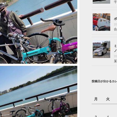
千
ボ
2
合
ミ
ノ
2
某
投稿日が分かるカ
月
火