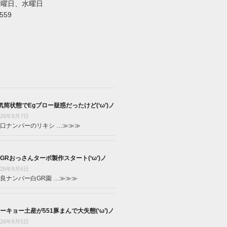
火曜日、水曜日
5559
気筒状態でEgブロー疑惑だったけど(‘ω’)ノ
026年8月7日
口ナンバーのリキシ …
≫≫≫
GRおっさんターボ製作スタート(‘ω’)ノ
026年8月6日
良ナンバー白GR園 …
≫≫≫
ーキョー土産が551豚まんで大失態(‘ω’)ノ
026年8月5日