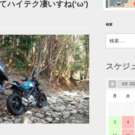
ハイテク凄いすね(‘ω’)
検索
検
索:
スケジ
月
火
3
4