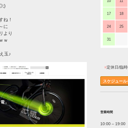
10
11
;)
17
18
すね！
～に
24
25
リより
31
ｗｗ
え玉♪
■
定休日/臨
スケジュール
営業時間
10:00 – 19:00