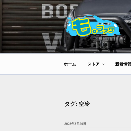
コ
ン
テ
ン
ツ
へ
ス
キ
ッ
ホーム
ストア
新着情
プ
タグ:
空冷
投
2023年3月29日
稿