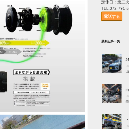
定休日：第二
TEL.072-791-
電話する
最新記事一覧
2
2
山
白
2
奈
ト
2