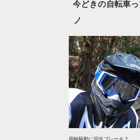
今どきの自転車って
日:
ノ
両輪駆動に回生ブレーキ？