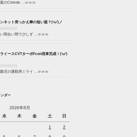
葉のCeleste …
≫≫≫
ンネット突っかえ棒の短い版？(‘ω’)ノ
026年8月3日
い間合い間で少しず …
≫≫≫
ライースCVTターボFcon現車完成！(‘ω’)
026年8月2日
園児の通勤用ミライ …
≫≫≫
レンダー
2026年8月
水
木
金
土
日
1
2