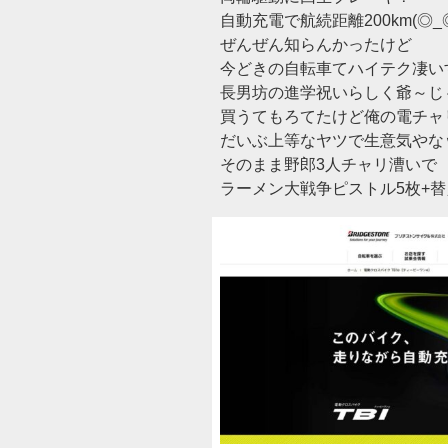
自動充電で航続距離200km(◎_◎
ぜんぜん知らんかったけど
今どきの自転車てハイテク凄い
長男坊の進学祝いらしく爺～じ
買うてもろてたけど俺の電チャ
だいぶ上等なヤツで生意気やな
そのまま野郎3人チャリ漕いで
ラーメン大戦争ピストル5枚+替