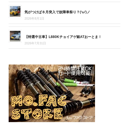
気がつけば８月突入で故障車祭り？(‘ω’)ノ
2026年8月1日
【特選中古車】L880Kチョイアゲ銀ATおーとま！
2026年7月31日