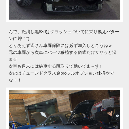
んで、艶消し黒880はクラッシュついでに乗り換えパター
ン(*´艸｀*)
とりあえず皆さん車両保険には必ず加入しとこうねｗ
元の車両から次車にパーツ移植する儀式だけササッと済
ませ
次車も週末には納車する段取りで動いてま～す♪
次のはチューンドクラス金proフルオプション仕様やで
な！！