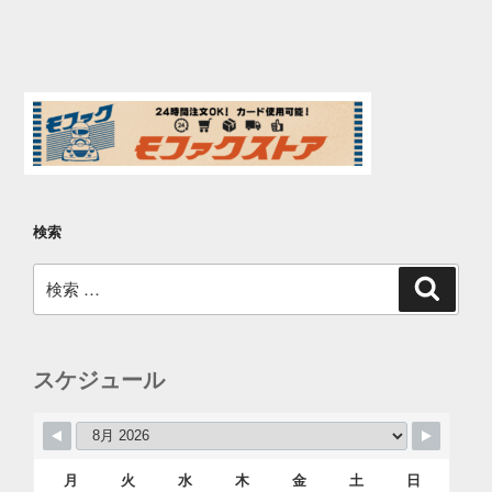
検索
検
検
索
索:
スケジュール
月
火
水
木
金
土
日