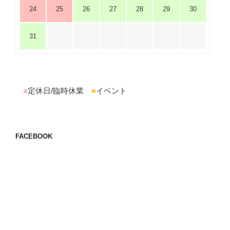
24
25
26
27
28
29
30
31
■
定休日/臨時休業
■
イベント
FACEBOOK