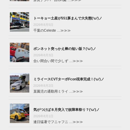
トーキョー土産が551豚まんで大失態(‘ω’)ノ
2026年8月5日
千葉のCeleste …
≫≫≫
ボンネット突っかえ棒の短い版？(‘ω’)ノ
2026年8月3日
合い間合い間で少しず …
≫≫≫
ミライースCVTターボFcon現車完成！(‘ω’)ノ
2026年8月2日
某園児の通勤用ミライ …
≫≫≫
気がつけば８月突入で故障車祭り？(‘ω’)ノ
2026年8月1日
連日猛暑でフニャフニ …
≫≫≫