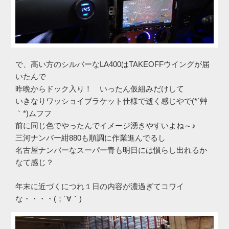
で、高い方のシルバーなLA400はTAKEOFFウイングが届
いたんで
昨晩からドック入り！ いったん仮組みだけして
いきなりワッショイブラケット仕様で逝く感じやで(*´艸
｀*)ムフフ
前に同じ色でやったんでイメージ湧きやすいよね～♪
三河ナンバー紺880も順調に作業進んでるし
名古屋ナンバーなスーパー青も明日には慣らし出れるか
なて感じ？
年末に近づくにつれ１日の内容が濃過ぎてコワイ
な・・・・(；´∀｀)