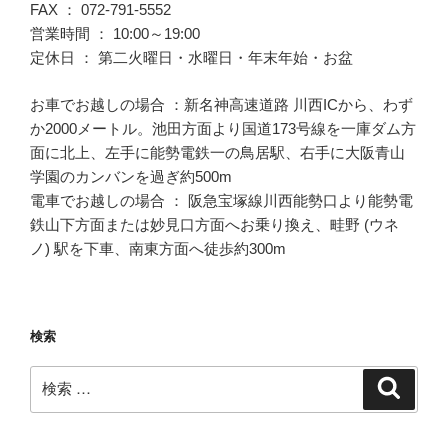
FAX ： 072-791-5552
営業時間 ： 10:00～19:00
定休日 ： 第二火曜日・水曜日・年末年始・お盆
お車でお越しの場合 ：新名神高速道路 川西ICから、わず
か2000メートル。池田方面より国道173号線を一庫ダム方
面に北上、左手に能勢電鉄一の鳥居駅、右手に大阪青山
学園のカンバンを過ぎ約500m
電車でお越しの場合 ： 阪急宝塚線川西能勢口より能勢電
鉄山下方面または妙見口方面へお乗り換え、畦野 (ウネ
ノ) 駅を下車、南東方面へ徒歩約300m
検索
検
検
索
索: