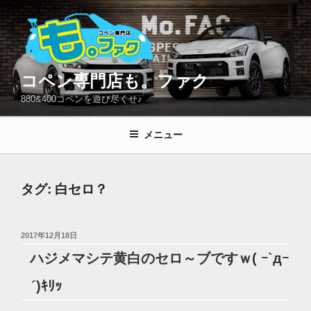
コ
ン
テ
ン
ツ
コペン専門店も。ファク
へ
880&400コペンを遊び尽くせ♪
ス
キ
メニュー
ッ
プ
タグ:
白セロ？
投
2017年12月18日
稿
ハジメマシテ黄白のセロ～ブですｗ( ｰ`дｰ
日:
´)ｷﾘｯ