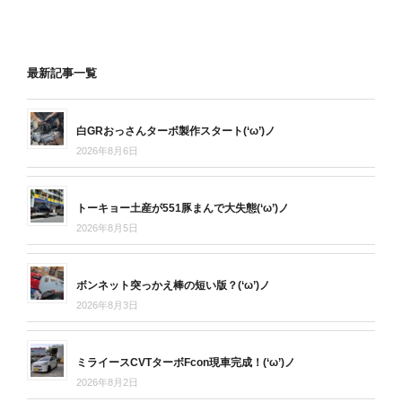
最新記事一覧
白GRおっさんターボ製作スタート(‘ω’)ノ
2026年8月6日
トーキョー土産が551豚まんで大失態(‘ω’)ノ
2026年8月5日
ボンネット突っかえ棒の短い版？(‘ω’)ノ
2026年8月3日
ミライースCVTターボFcon現車完成！(‘ω’)ノ
2026年8月2日