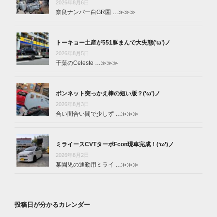
2026年8月6日
奈良ナンバー白GR園 …
≫≫≫
トーキョー土産が551豚まんで大失態(‘ω’)ノ
2026年8月5日
千葉のCeleste …
≫≫≫
ボンネット突っかえ棒の短い版？(‘ω’)ノ
2026年8月3日
合い間合い間で少しず …
≫≫≫
ミライースCVTターボFcon現車完成！(‘ω’)ノ
2026年8月2日
某園児の通勤用ミライ …
≫≫≫
投稿日が分かるカレンダー