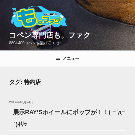
コ
ン
テ
ン
ツ
コペン専門店も。ファク
へ
880&400コペンを遊び尽くせ♪
ス
キ
メニュー
ッ
プ
タグ:
特約店
投
2017年10月24日
稿
展示RAY’Sホイールにポップが！！( ｰ`дｰ
日:
´)ｷﾘｯ