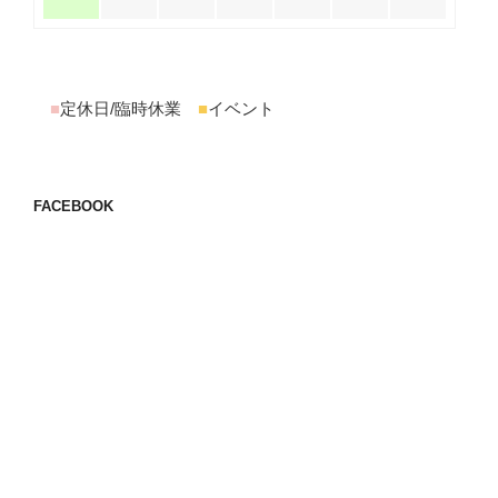
■
定休日/臨時休業
■
イベント
FACEBOOK