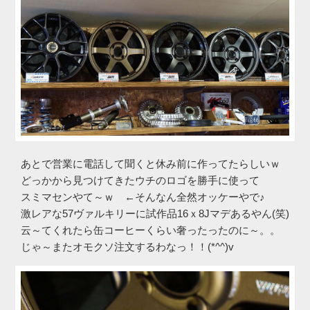
あとで営業に電話して聞くと休み前に作ってたらしいｗ
どっかから見つけてきたウチのロゴを勝手に使って
スミマセンやて～ｗ ←そんなん全然オッケーやで♪
激レアな57ヴァルキリーに試作品16ｘ8Jマデあるやん(笑)
云～てくれたら缶コーヒーくらい奢ったったのに～。。
じゃ～またオモクソ注文するわなっ！！(*^^)v