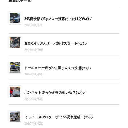
最新記事一覧
2気筒状態でEgブロー疑惑だったけど(‘ω’)ノ
2026年8月7日
白GRおっさんターボ製作スタート(‘ω’)ノ
2026年8月6日
トーキョー土産が551豚まんで大失態(‘ω’)ノ
2026年8月5日
ボンネット突っかえ棒の短い版？(‘ω’)ノ
2026年8月3日
ミライースCVTターボFcon現車完成！(‘ω’)ノ
2026年8月2日