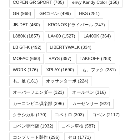
COPEN GR SPORT
(785)
envy Kandy Color
(158)
GR
(968)
GRコペン
(499)
HKS
(281)
JB-DET
(460)
KRONOSドライパール
(247)
L880K
(1857)
LA400
(1527)
LA400K
(364)
LB GT-K
(492)
LIBERTYWALK
(334)
MOFAC
(660)
RAYS
(397)
TAKEOFF
(283)
WORK
(176)
XPLAY
(1690)
も。ファク
(231)
も。足
(161)
オッサンターボ
(224)
オーバーフェンダー
(323)
オールペン
(316)
カーコンビニ倶楽部
(396)
カーセンサー
(922)
クラシカル
(170)
コペトロ
(303)
コペン
(2117)
コペン専門店
(1932)
コペン車検
(587)
コンプリート製作
(296)
セロ
(1771)