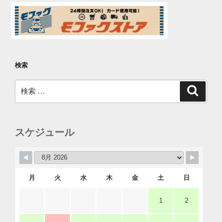
検索
検
検
索
索:
スケジュール
月
火
水
木
金
土
日
1
2