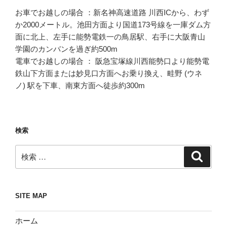
お車でお越しの場合 ：新名神高速道路 川西ICから、わず
か2000メートル。池田方面より国道173号線を一庫ダム方
面に北上、左手に能勢電鉄一の鳥居駅、右手に大阪青山
学園のカンバンを過ぎ約500m
電車でお越しの場合 ： 阪急宝塚線川西能勢口より能勢電
鉄山下方面または妙見口方面へお乗り換え、畦野 (ウネ
ノ) 駅を下車、南東方面へ徒歩約300m
検索
検
検
索
索:
SITE MAP
ホーム