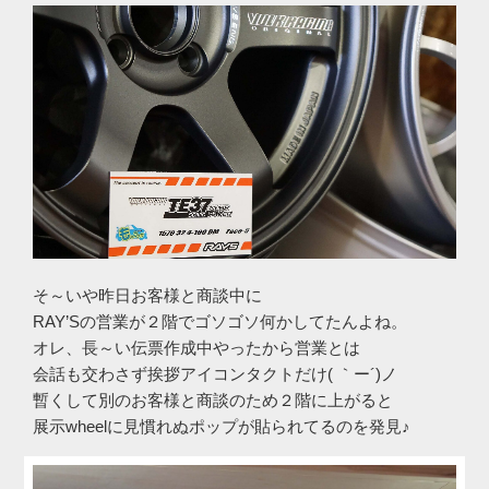
そ～いや昨日お客様と商談中に
RAY’Sの営業が２階でゴソゴソ何かしてたんよね。
オレ、長～い伝票作成中やったから営業とは
会話も交わさず挨拶アイコンタクトだけ( ｀ー´)ノ
暫くして別のお客様と商談のため２階に上がると
展示wheelに見慣れぬポップが貼られてるのを発見♪