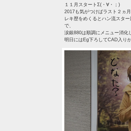
１１月スタートΣ(・∀・；)
2017も気がつけばラスト２ヵ
レキ歴をめくるとハン流スター
で、
涙銀880は順調にメニュー消化
明日にはEg下ろしてCAD入りかな