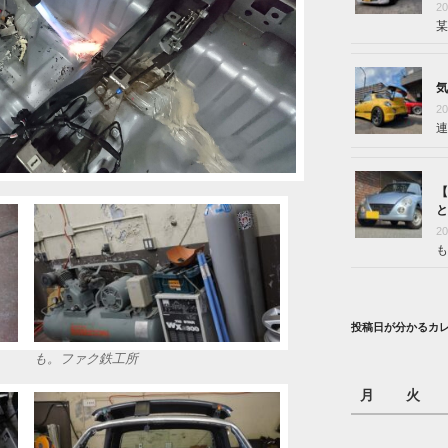
2
某
気
2
連
【
と
2
も
投稿日が分かるカ
も。ファク鉄工所
月
火