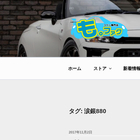
コ
ン
テ
ン
ツ
へ
ス
キ
ッ
ホーム
ストア
新着情
プ
タグ:
涙銀880
投
2017年11月2日
稿