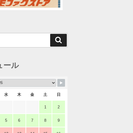
検
索
ュール
水
木
金
土
日
1
2
5
6
7
8
9