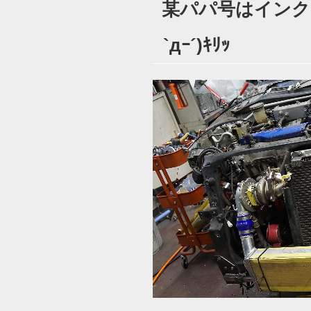
某パパ号はインク
日:
`дｰ´)ｷﾘｯ