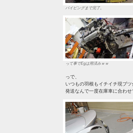
パイピングまで完了。
って事でEgは用済みｗｗ
っで、
いつもの羽根もイチイチ現ブツ
発送なんで一度在庫車に合わせて