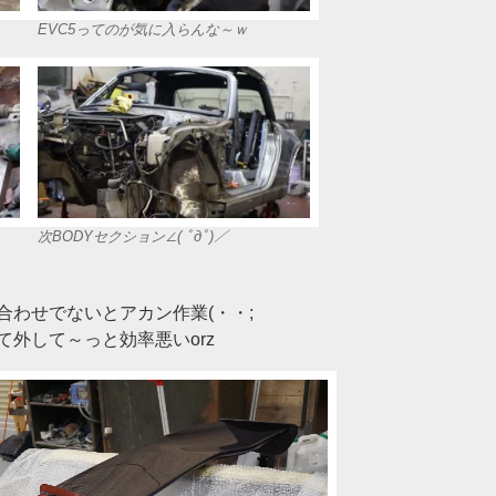
EVC5ってのが気に入らんな～ｗ
次BODYセクション∠( ﾟдﾟ)／
合わせでないとアカン作業(・・;
外して～っと効率悪いorz