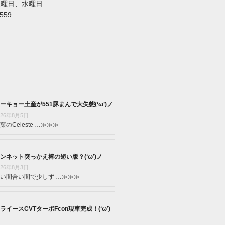
火曜日、水曜日
5559
ーキョー土産が551豚まんで大失態(‘ω’)ノ
026年8月5日
葉のCeleste …
≫≫≫
ンネット突っかえ棒の短い版？(‘ω’)ノ
026年8月3日
い間合い間で少しず …
≫≫≫
ライースCVTターボFcon現車完成！(‘ω’)