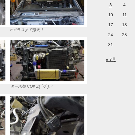
3
4
10
11
17
18
Fガラスまで撤去！
24
25
31
« 7月
ターボ振りOK∠( ﾟдﾟ)／