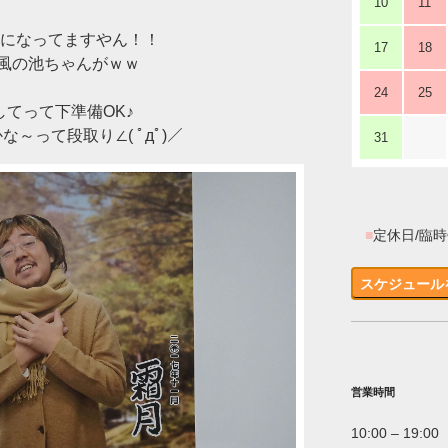
10
11
月になってますやん！！
17
18
風の池ちゃんがｗｗ
24
25
してって下準備OK♪
～って段取り∠( ﾟдﾟ)／
31
■
定休日/臨
スケジュール
営業時間
10:00 – 19:00