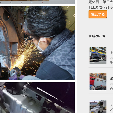
定休日：第二
TEL.072-791-
電話する
最新記事一覧
ト
2
千
ボ
2
合
ミ
ノ