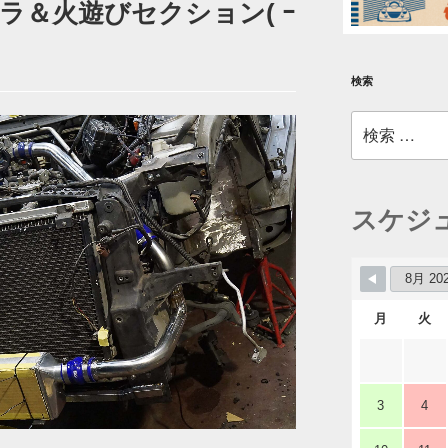
ラ＆火遊びセクション( ｰ
検索
検
索:
スケジ
月
火
3
4