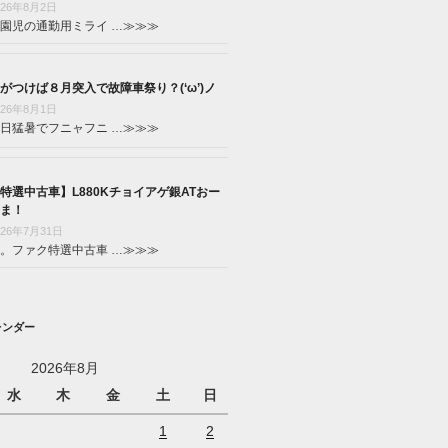
026年8月2日
園児の通勤用ミライ …
≫≫≫
がつけば８月突入で故障車祭り？(‘ω’)ノ
026年8月1日
日猛暑でフニャフニ …
≫≫≫
特選中古車】L880Kチョイアゲ銀ATおー
ま！
026年7月31日
。ファク特選中古車 …
≫≫≫
レンダー
2026年8月
水
木
金
土
日
1
2