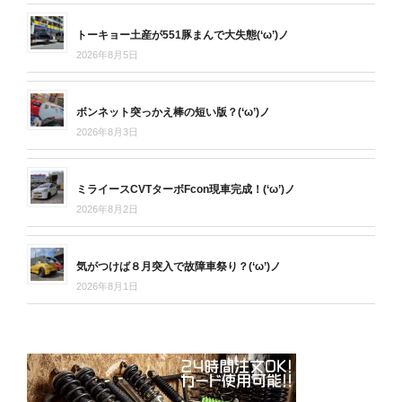
トーキョー土産が551豚まんで大失態(‘ω’)ノ
2026年8月5日
ボンネット突っかえ棒の短い版？(‘ω’)ノ
2026年8月3日
ミライースCVTターボFcon現車完成！(‘ω’)ノ
2026年8月2日
気がつけば８月突入で故障車祭り？(‘ω’)ノ
2026年8月1日