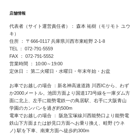
店舗情報
代表者（サイト運営責任者）： 森本 祐樹（モリモト ユウ
キ）
住所 ： 〒666-0117 兵庫県川西市東畦野 2-1-8
TEL ： 072-791-5559
FAX ： 072-791-5552
営業時間 ： 10:00～19:00
定休日 ： 第二火曜日・水曜日・年末年始・お盆
お車でお越しの場合 ：新名神高速道路 川西ICから、わず
か2000メートル。池田方面より国道173号線を一庫ダム方
面に北上、左手に能勢電鉄一の鳥居駅、右手に大阪青山
学園のカンバンを過ぎ約500m
電車でお越しの場合 ： 阪急宝塚線川西能勢口より能勢電
鉄山下方面または妙見口方面へお乗り換え、畦野 (ウネ
ノ) 駅を下車、南東方面へ徒歩約300m