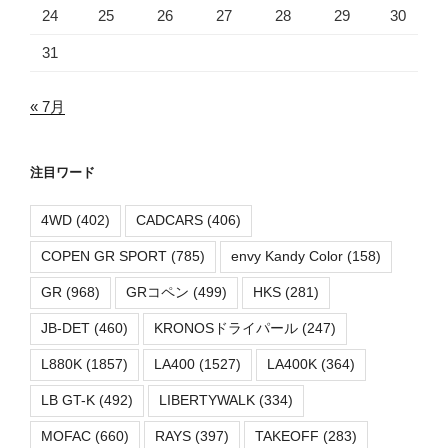
24
25
26
27
28
29
30
31
« 7月
注目ワード
4WD
(402)
CADCARS
(406)
COPEN GR SPORT
(785)
envy Kandy Color
(158)
GR
(968)
GRコペン
(499)
HKS
(281)
JB-DET
(460)
KRONOSドライパール
(247)
L880K
(1857)
LA400
(1527)
LA400K
(364)
LB GT-K
(492)
LIBERTYWALK
(334)
MOFAC
(660)
RAYS
(397)
TAKEOFF
(283)