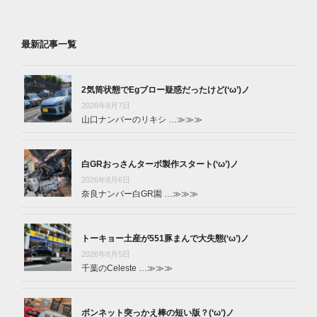
最新記事一覧
2気筒状態でEgブロー疑惑だったけど(‘ω’)ノ
2026年8月7日
山口ナンバーのリキシ …
≫≫≫
白GRおっさんターボ製作スタート(‘ω’)ノ
2026年8月6日
奈良ナンバー白GR園 …
≫≫≫
トーキョー土産が551豚まんで大失態(‘ω’)ノ
2026年8月5日
千葉のCeleste …
≫≫≫
ボンネット突っかえ棒の短い版？(‘ω’)ノ