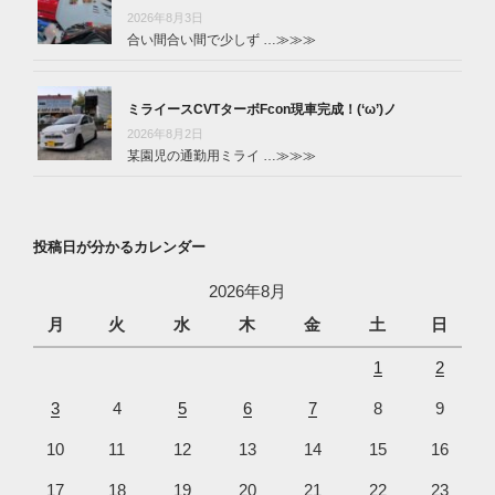
2026年8月3日
合い間合い間で少しず …
≫≫≫
ミライースCVTターボFcon現車完成！(‘ω’)ノ
2026年8月2日
某園児の通勤用ミライ …
≫≫≫
投稿日が分かるカレンダー
2026年8月
月
火
水
木
金
土
日
1
2
3
4
5
6
7
8
9
10
11
12
13
14
15
16
17
18
19
20
21
22
23