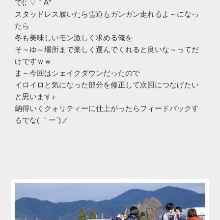
で(;´▽｀A“
スタッドレス履いたら雪道もガンガン走れるよ～になっ
たら
冬も美味しいモン激しく求める俺を
そ～ゆ～場所まで楽しく運んでくれると良いな～ってだ
けですｗｗ
ま～今回はシェイクダウンだったので
イロイロと気になった部分を修正して次回につなげたい
と思います♪
納得いくクォリティーに仕上がったらフィードバックす
るでな( ｀ー´)ノ