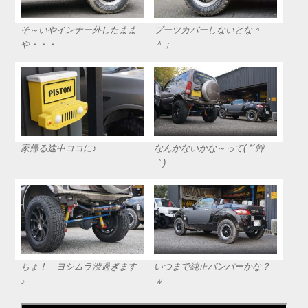
そ～いやインナー外したまま
ブーツカバーしないとな＾
や・・・
＾；
家帰る途中ココに♪
なんかないかな～って( *´艸
｀)
ちょ！ ヨシムラ渋過ぎます
いつまで純正バンパーかな？
♪
ｗ