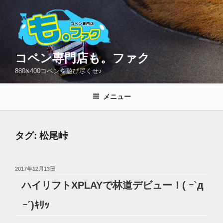
コ
ン
テ
ン
ツ
コペン専門店も。ファク
へ
880&400コペンを遊び尽くせ♪
ス
キ
メニュー
ッ
プ
タグ:
松尾峠
投
2017年12月13日
稿
ハイリフトXPLAYで林道デビュー！( ｰ`д
日:
ｰ´)ｷﾘｯ