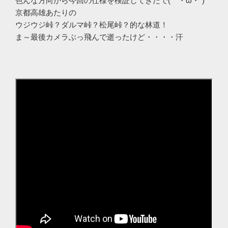
色んな方向から今回の仕様を検証してきたで(｀・ω・´)ゞ
京都高雄あたりの
ウジウジ峠？ダルマ峠？松尾峠？的な林道！
ま～最後カメラぶっ飛んで逝ったけど・・・・汗