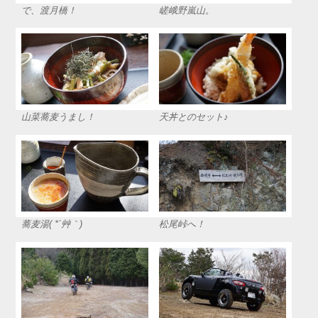
で、渡月橋！
嵯峨野嵐山。
山菜蕎麦うまし！
天丼とのセット♪
蕎麦湯( *´艸｀)
松尾峠へ！