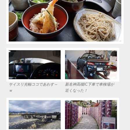
サイスリ光軸ココであわす～
新名神高槻IC下車で車検場が
ｗ
近くなった！