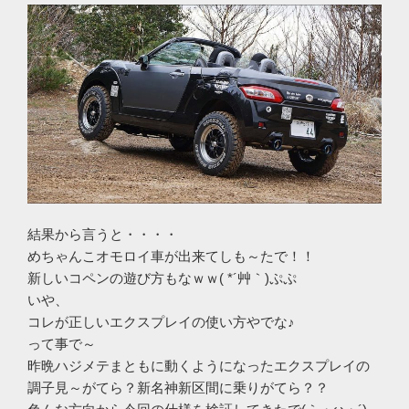
結果から言うと・・・・
めちゃんこオモロイ車が出来てしも～たで！！
新しいコペンの遊び方もなｗｗ( *´艸｀)ぷぷ
いや、
コレが正しいエクスプレイの使い方やでな♪
って事で～
昨晩ハジメテまともに動くようになったエクスプレイの
調子見～がてら？新名神新区間に乗りがてら？？