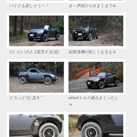
バイクも楽しそう＾＾
ま～声掛けられまくるでｗ
だいたいの人 2度見する(笑)
副変速機が欲しくなるなｗ
どろっどろ(;´Д`A “`
wheelトルク緩みまくったし
ｗ