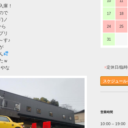
10
11
入庫！
ので
17
18
’)ノ
から
24
25
プリ
31
～す♪
が
ん
たｗ
■
定休日/臨
そやな
スケジュール
営業時間
10:00 – 19:00