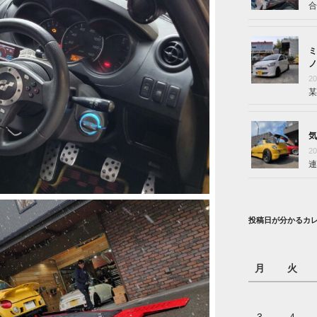
合
ミ
ノ
2
某
気
2
連
投稿日が分かるカ
月
火