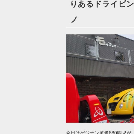
りあるドライビング
日:
ノ
今日はゲジナン黄色880園児が