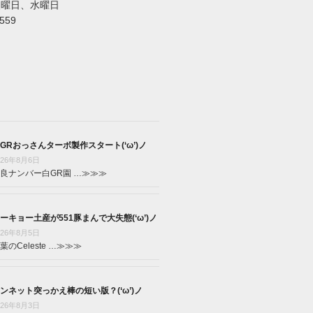
火曜日、水曜日
5559
GRおっさんターボ製作スタート(‘ω’)ノ
026年8月6日
良ナンバー白GR園 …
≫≫≫
ーキョー土産が551豚まんで大失態(‘ω’)ノ
026年8月5日
葉のCeleste …
≫≫≫
ンネット突っかえ棒の短い版？(‘ω’)ノ
026年8月3日