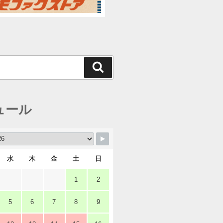
検
索
ュール
水
木
金
土
日
1
2
5
6
7
8
9