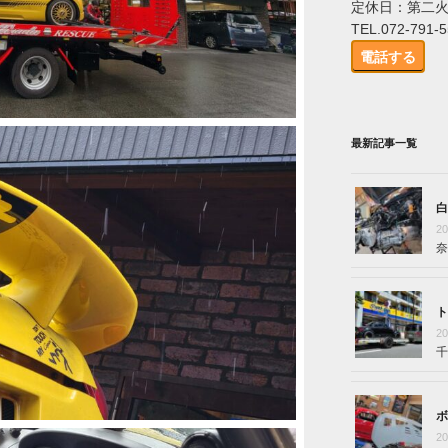
定休日：第二
TEL.072-791-
電話する
最新記事一覧
白
2
奈
ト
2
千
ボ
2