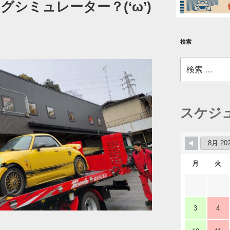
シミュレーター？(‘ω’)
検索
検
索:
スケジ
月
火
3
4