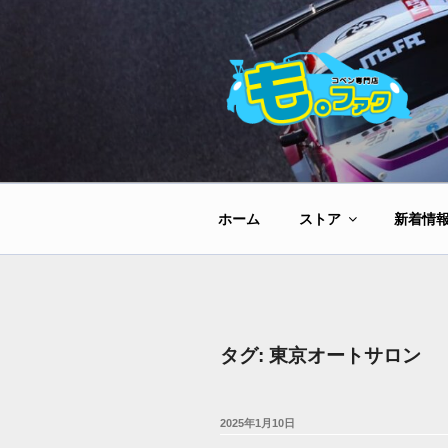
コ
ン
テ
ン
ツ
へ
ス
キ
ッ
ホーム
ストア
新着情
プ
タグ:
東京オートサロン
投
2025年1月10日
稿