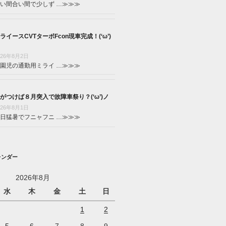
い間合い間で少しず …
≫≫≫
ライースCVTターボFcon現車完成！(‘ω’)
026年8月2日
園児の通勤用ミライ …
≫≫≫
がつけば８月突入で故障車祭り？(‘ω’)ノ
026年8月1日
日猛暑でフニャフニ …
≫≫≫
レンダー
2026年8月
水
木
金
土
日
1
2