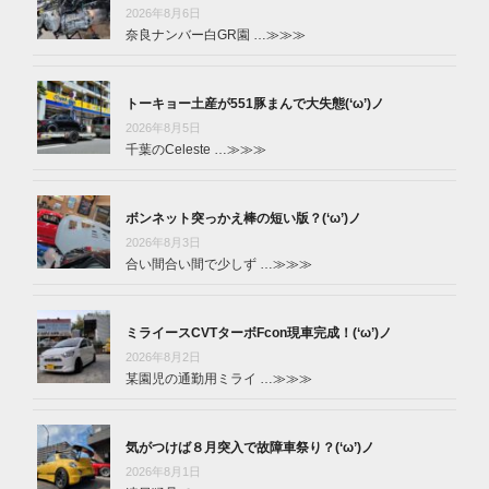
2026年8月6日
奈良ナンバー白GR園 …
≫≫≫
トーキョー土産が551豚まんで大失態(‘ω’)ノ
2026年8月5日
千葉のCeleste …
≫≫≫
ボンネット突っかえ棒の短い版？(‘ω’)ノ
2026年8月3日
合い間合い間で少しず …
≫≫≫
ミライースCVTターボFcon現車完成！(‘ω’)ノ
2026年8月2日
某園児の通勤用ミライ …
≫≫≫
気がつけば８月突入で故障車祭り？(‘ω’)ノ
2026年8月1日