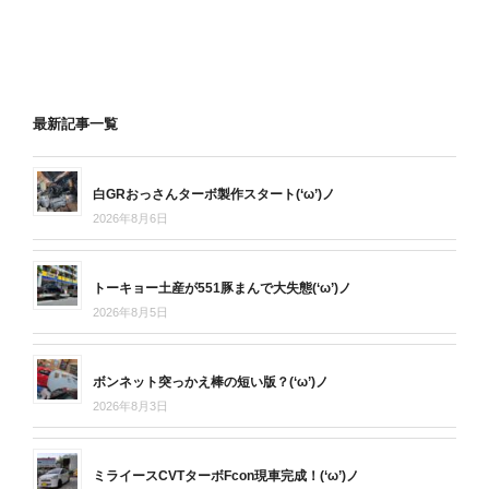
最新記事一覧
白GRおっさんターボ製作スタート(‘ω’)ノ
2026年8月6日
トーキョー土産が551豚まんで大失態(‘ω’)ノ
2026年8月5日
ボンネット突っかえ棒の短い版？(‘ω’)ノ
2026年8月3日
ミライースCVTターボFcon現車完成！(‘ω’)ノ