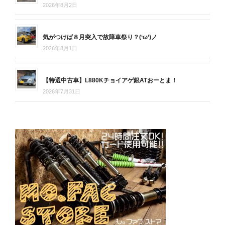
2026年8月2日
気がつけば８月突入で故障車祭り？(‘ω’)ノ
2026年8月1日
【特選中古車】L880Kチョイアゲ銀ATおーとま！
2026年7月31日