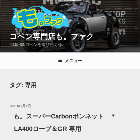
コ
ン
テ
ン
ツ
コペン専門店も。ファク
へ
880&400コペンを遊び尽くせ♪
ス
キ
メニュー
ッ
プ
タグ:
専用
投
2021年3月1日
稿
も。スーパーCarbonボンネット ＊
日:
LA400ローブ＆GR 専用