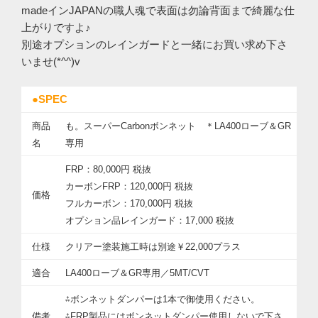
madeインJAPANの職人魂で表面は勿論背面まで綺麗な仕
上がりですよ♪
別途オプションのレインガードと一緒にお買い求め下さ
いませ(*^^)v
●SPEC
商品
も。スーパーCarbonボンネット ＊LA400ローブ＆GR
名
専用
FRP：80
,000円 税抜
カーボンFRP：120
,000円 税抜
価格
フルカーボン：170,000円 税抜
オプション品レインガード：17
,000 税抜
仕様
クリアー塗装施工時は別途￥22
,000プラス
適合
LA400ローブ＆GR専用／5MT/CVT
⁂ボンネットダンパーは1本で御使用ください。
備考
⁂FRP製品にはボンネットダンパー使用しないで下さ