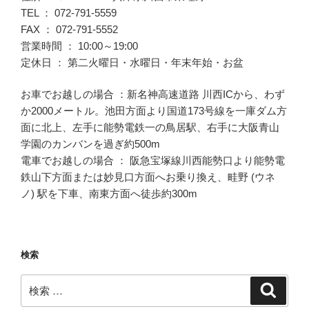
TEL ： 072-791-5559
FAX ： 072-791-5552
営業時間 ： 10:00～19:00
定休日 ： 第二火曜日・水曜日・年末年始・お盆
お車でお越しの場合 ：新名神高速道路 川西ICから、わず
か2000メートル。池田方面より国道173号線を一庫ダム方
面に北上、左手に能勢電鉄一の鳥居駅、右手に大阪青山
学園のカンバンを過ぎ約500m
電車でお越しの場合 ： 阪急宝塚線川西能勢口より能勢電
鉄山下方面または妙見口方面へお乗り換え、畦野 (ウネ
ノ) 駅を下車、南東方面へ徒歩約300m
検索
検
検
索
索: