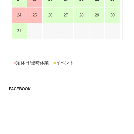
24
25
26
27
28
29
30
31
■
定休日/臨時休業
■
イベント
FACEBOOK