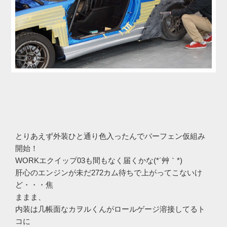
とりあえず外装ひと通り色入ったんでバーフェン仮組み
開始！
WORKエクイップ03も間もなく届くかな(*´艸｀*)
肝心のエンジンが未だ272カム待ちで上がってこないけ
ど・・・焦
ままま、
内装は几帳面なカヲルくんがロールゲージ溶接してるト
コに