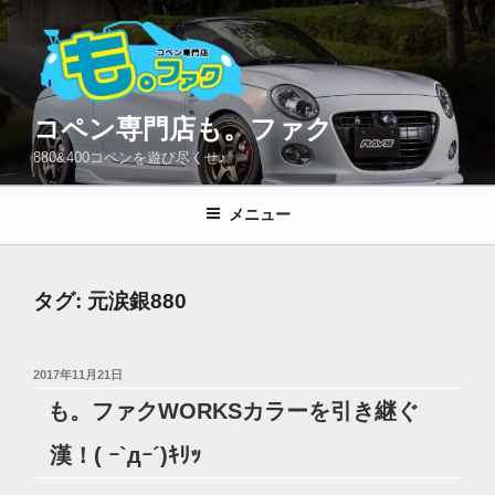
コ
ン
テ
ン
ツ
コペン専門店も。ファク
へ
880&400コペンを遊び尽くせ♪
ス
キ
メニュー
ッ
プ
タグ:
元涙銀880
投
2017年11月21日
稿
も。ファクWORKSカラーを引き継ぐ
日:
漢！( ｰ`дｰ´)ｷﾘｯ