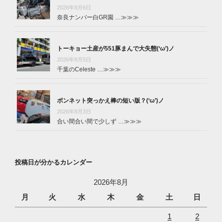
2026年8月6日
奈良ナンバー白GR園 …
≫≫≫
トーキョー土産が551豚まんで大失態(‘ω’)ノ
2026年8月5日
千葉のCeleste …
≫≫≫
ボンネット突っかえ棒の短い版？(‘ω’)ノ
2026年8月3日
合い間合い間で少しず …
≫≫≫
投稿日が分かるカレンダー
2026年8月
月
火
水
木
金
土
日
1
2