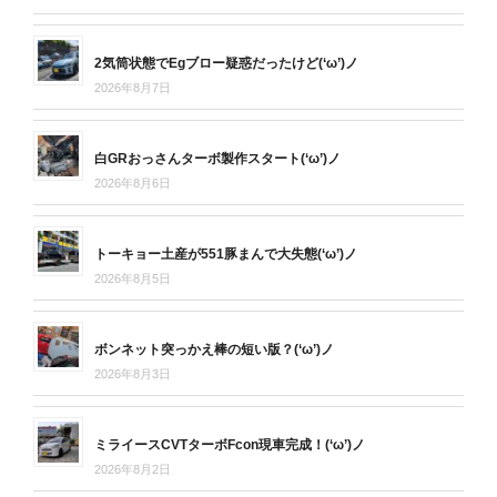
2気筒状態でEgブロー疑惑だったけど(‘ω’)ノ
2026年8月7日
白GRおっさんターボ製作スタート(‘ω’)ノ
2026年8月6日
トーキョー土産が551豚まんで大失態(‘ω’)ノ
2026年8月5日
ボンネット突っかえ棒の短い版？(‘ω’)ノ
2026年8月3日
ミライースCVTターボFcon現車完成！(‘ω’)ノ
2026年8月2日