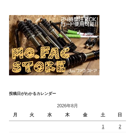
投稿日がわかるカレンダー
2026年8月
月
火
水
木
金
土
日
1
2