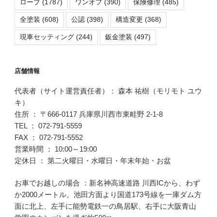
ローブ
(1787)
ワンオフ
(390)
保険修理
(485)
全塗装
(608)
公認
(398)
構造変更
(368)
現車セッティング
(244)
鈑金塗装
(497)
店舗情報
代表者（サイト運営責任者）： 森本 祐樹（モリモト ユウ
キ）
住所 ： 〒666-0117 兵庫県川西市東畦野 2-1-8
TEL ： 072-791-5559
FAX ： 072-791-5552
営業時間 ： 10:00～19:00
定休日 ： 第二火曜日・水曜日・年末年始・お盆
お車でお越しの場合 ：新名神高速道路 川西ICから、わず
か2000メートル。池田方面より国道173号線を一庫ダム方
面に北上、左手に能勢電鉄一の鳥居駅、右手に大阪青山