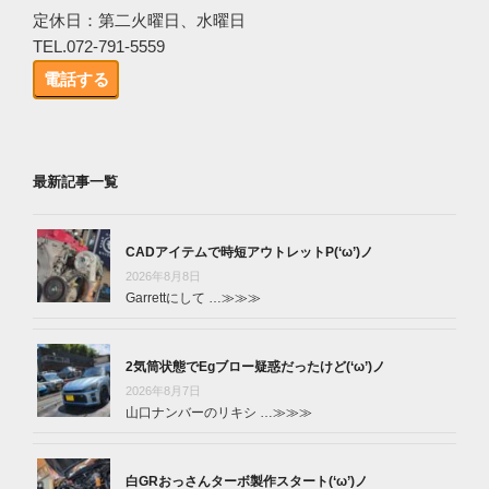
定休日：第二火曜日、水曜日
TEL.072-791-5559
電話する
最新記事一覧
CADアイテムで時短アウトレットP(‘ω’)ノ
2026年8月8日
Garrettにして …
≫≫≫
2気筒状態でEgブロー疑惑だったけど(‘ω’)ノ
2026年8月7日
山口ナンバーのリキシ …
≫≫≫
白GRおっさんターボ製作スタート(‘ω’)ノ