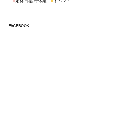
■
定休日/臨時休業
■
イベント
FACEBOOK