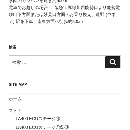
学園のカンバンを過ぎ約500m
電車でお越しの場合 ： 阪急宝塚線川西能勢口より能勢電
鉄山下方面または妙見口方面へお乗り換え、畦野 (ウネ
ノ) 駅を下車、南東方面へ徒歩約300m
検索
検
検
索
索:
SITE MAP
ホーム
ストア
LA400 ECUステージ④
LA400 ECUステージ①②③