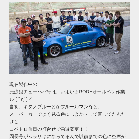
現在製作中の
元涙銀チューパパ号は、いよいよBODYオールペン作業
♪∠( ﾟдﾟ)／
当初、キタノブルーとかブルールマンなど、
スーパーカーでよく見る色にしよか～って言ってたんだ
けど
コペトロ前日の打合せで急遽変更！！
園長号がムラサキになってるんで以前までの色に空席が